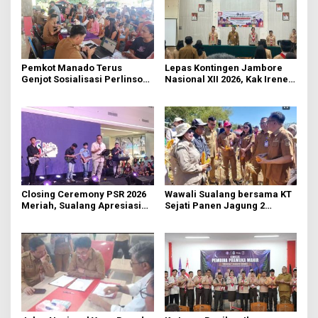
Pemkot Manado Terus
Lepas Kontingen Jambore
Genjot Sosialisasi Perlinsos
Nasional XII 2026, Kak Irene:
Digital
Selalu Kompak dan Jaga
Kesehatan
Closing Ceremony PSR 2026
Wawali Sualang bersama KT
Meriah, Sualang Apresiasi
Sejati Panen Jagung 2
Keterlibatan 10 Ribu Remaja
Hektare di Paniki Bawah
GMIM