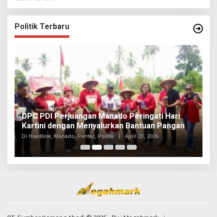
Politik Terbaru
I
DPC PDI Perjuangan Manado Peringati Hari
T
Kartini dengan Menyalurkan Bantuan Pangan
I
Di
Di Headline, Manado, Pentas, Politik
|
April 23, 2026
20