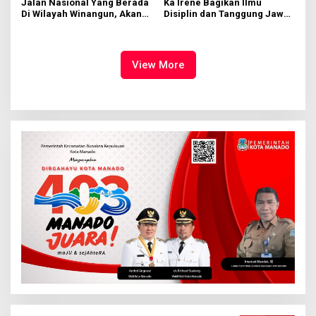
Jalan Nasional Yang Berada
Ka Irene Bagikan Ilmu
Di Wilayah Winangun, Akan
Disiplin dan Tanggung Jawab
Segera Diperbaiki Oleh BPJN
di KMD Kwartir Cabang
Manado
View More