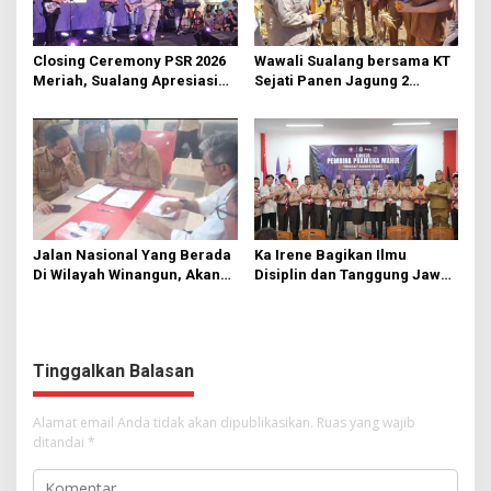
Closing Ceremony PSR 2026
Wawali Sualang bersama KT
Meriah, Sualang Apresiasi
Sejati Panen Jagung 2
Keterlibatan 10 Ribu Remaja
Hektare di Paniki Bawah
GMIM
Jalan Nasional Yang Berada
Ka Irene Bagikan Ilmu
Di Wilayah Winangun, Akan
Disiplin dan Tanggung Jawab
Segera Diperbaiki Oleh BPJN
di KMD Kwartir Cabang
Manado
Tinggalkan Balasan
Alamat email Anda tidak akan dipublikasikan.
Ruas yang wajib
ditandai
*