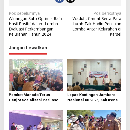
N
Pos sebelumnya
Pos berikutnya
Winangun Satu Optimis Raih
Waduh, Camat Serta Para
a
Hasil Positif dalam Lomba
Lurah Tak Hadiri Penilaian
Evaluasi Perkembangan
Lomba Antar Kelurahan di
v
Kelurahan Tahun 2024
Karsel
i
g
Jangan Lewatkan
a
s
i
p
o
s
Pemkot Manado Terus
Lepas Kontingen Jambore
Genjot Sosialisasi Perlinsos
Nasional XII 2026, Kak Irene:
Digital
Selalu Kompak dan Jaga
Kesehatan