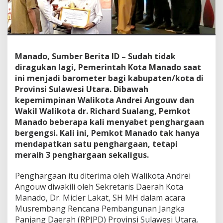
g
h
a
r
g
a
Manado, Sumber Berita ID – Sudah tidak
a
diragukan lagi, Pemerintah Kota Manado saat
n
ini menjadi barometer bagi kabupaten/kota di
S
e
Provinsi Sulawesi Utara. Dibawah
k
kepemimpinan Walikota Andrei Angouw dan
a
Wakil Walikota dr. Richard Sualang, Pemkot
l
Manado beberapa kali menyabet penghargaan
i
g
bergengsi. Kali ini, Pemkot Manado tak hanya
u
mendapatkan satu penghargaan, tetapi
s
meraih 3 penghargaan sekaligus.
Penghargaan itu diterima oleh Walikota Andrei
Angouw diwakili oleh Sekretaris Daerah Kota
Manado, Dr. Micler Lakat, SH MH dalam acara
Musrembang Rencana Pembangunan Jangka
Panjang Daerah (RPJPD) Provinsi Sulawesi Utara,