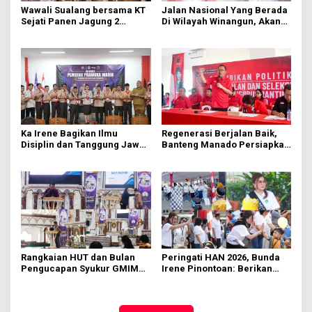
Wawali Sualang bersama KT
Jalan Nasional Yang Berada
Sejati Panen Jagung 2
Di Wilayah Winangun, Akan
Hektare di Paniki Bawah
Segera Diperbaiki Oleh BPJN
Ka Irene Bagikan Ilmu
Regenerasi Berjalan Baik,
Disiplin dan Tanggung Jawab
Banteng Manado Persiapkan
di KMD Kwartir Cabang
562 Kader Turun ke Akar
Manado
Rumput
Rangkaian HUT dan Bulan
Peringati HAN 2026, Bunda
Pengucapan Syukur GMIM
Irene Pinontoan: Berikan
Syalom Karombasan
Ruang Bagi Anak untuk
Dimulai, Pandelaki:
Tampil Percaya Diri
Kemuliaan Hanya Bagi