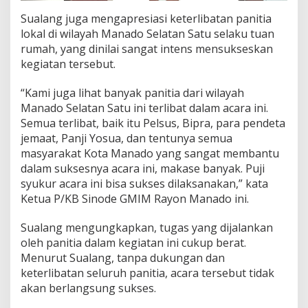
n
Sualang juga mengapresiasi keterlibatan panitia
y
lokal di wilayah Manado Selatan Satu selaku tuan
a
rumah, yang dinilai sangat intens mensukseskan
k
M
kegiatan tersebut.
a
s
“Kami juga lihat banyak panitia dari wilayah
y
Manado Selatan Satu ini terlibat dalam acara ini.
a
Semua terlibat, baik itu Pelsus, Bipra, para pendeta
r
a
jemaat, Panji Yosua, dan tentunya semua
k
masyarakat Kota Manado yang sangat membantu
a
dalam suksesnya acara ini, makase banyak. Puji
t
syukur acara ini bisa sukses dilaksanakan,” kata
M
a
Ketua P/KB Sinode GMIM Rayon Manado ini.
n
a
Sualang mengungkapkan, tugas yang dijalankan
d
oleh panitia dalam kegiatan ini cukup berat.
o
Menurut Sualang, tanpa dukungan dan
keterlibatan seluruh panitia, acara tersebut tidak
akan berlangsung sukses.