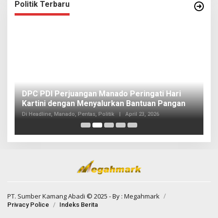
Politik Terbaru
I
DPC PDI Perjuangan Manado Peringati Hari
T
Kartini dengan Menyalurkan Bantuan Pangan
I
Di
Di Headline, Manado, Pentas, Politik
|
April 23, 2026
20
PT. Sumber Kamang Abadi
© 2025 - By :
Megahmark
Privacy Police
Indeks Berita