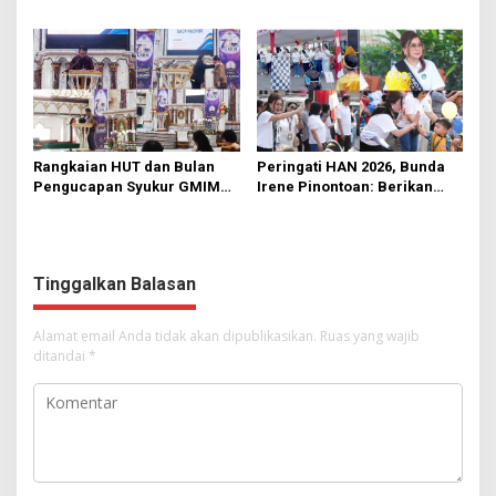
di KMD Kwartir Cabang
562 Kader Turun ke Akar
Manado
Rumput
Rangkaian HUT dan Bulan
Peringati HAN 2026, Bunda
Pengucapan Syukur GMIM
Irene Pinontoan: Berikan
Syalom Karombasan
Ruang Bagi Anak untuk
Dimulai, Pandelaki:
Tampil Percaya Diri
Kemuliaan Hanya Bagi
Tuhan Yesus
Tinggalkan Balasan
Alamat email Anda tidak akan dipublikasikan.
Ruas yang wajib
ditandai
*