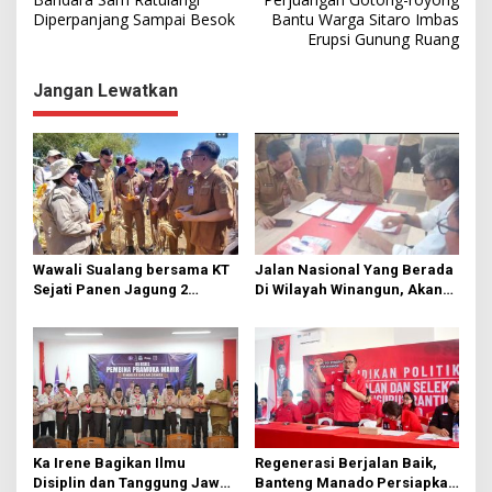
Diperpanjang Sampai Besok
Bantu Warga Sitaro Imbas
v
Erupsi Gunung Ruang
i
g
Jangan Lewatkan
a
s
i
p
o
s
Wawali Sualang bersama KT
Jalan Nasional Yang Berada
Sejati Panen Jagung 2
Di Wilayah Winangun, Akan
Hektare di Paniki Bawah
Segera Diperbaiki Oleh BPJN
Ka Irene Bagikan Ilmu
Regenerasi Berjalan Baik,
Disiplin dan Tanggung Jawab
Banteng Manado Persiapkan