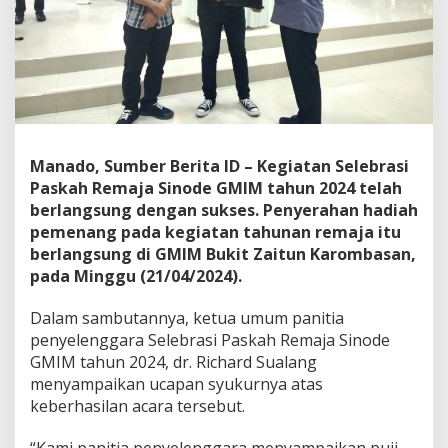
a
G
M
I
M
2
0
2
4
Manado, Sumber Berita ID – Kegiatan Selebrasi
B
Paskah Remaja Sinode GMIM tahun 2024 telah
e
berlangsung dengan sukses. Penyerahan hadiah
r
l
pemenang pada kegiatan tahunan remaja itu
a
berlangsung di GMIM Bukit Zaitun Karombasan,
n
pada Minggu (21/04/2024).
g
s
Dalam sambutannya, ketua umum panitia
u
n
penyelenggara Selebrasi Paskah Remaja Sinode
g
GMIM tahun 2024, dr. Richard Sualang
S
menyampaikan ucapan syukurnya atas
u
keberhasilan acara tersebut.
k
s
e