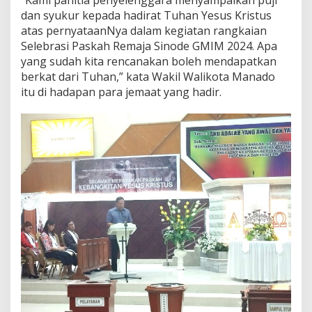
“Kami panitia penyelenggara menyampaikan puji
s
dan syukur kepada hadirat Tuhan Yesus Kristus
,
atas pernyataanNya dalam kegiatan rangkaian
R
Selebrasi Paskah Remaja Sinode GMIM 2024. Apa
i
c
yang sudah kita rencanakan boleh mendapatkan
h
berkat dari Tuhan,” kata Wakil Walikota Manado
a
itu di hadapan para jemaat yang hadir.
r
d
S
u
a
l
a
n
g
:
M
a
k
a
s
e
B
a