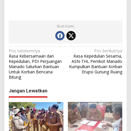
Ikuti Kami
N
Pos sebelumnya
Pos berikutnya
Rasa Kebersamaan dan
Rasa Kepedulian Sesama,
a
Kepedulian, PDI Perjuangan
ASN-THL Pemkot Manado
Manado Salurkan Bantuan
Kumpulkan Bantuan Korban
v
Untuk Korban Bencana
Erupsi Gunung Ruang
i
Bitung
g
Jangan Lewatkan
a
s
i
p
o