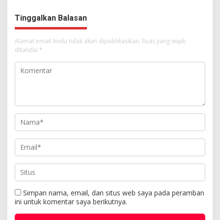
Kemuliaan Hanya Bagi
Tuhan Yesus
Tinggalkan Balasan
Alamat email Anda tidak akan dipublikasikan.
Ruas yang wajib
ditandai
*
Simpan nama, email, dan situs web saya pada peramban
ini untuk komentar saya berikutnya.