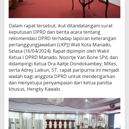
D
P
R
D
M
Dalam rapat tersebut, ikut ditandatangani surat
a
keputusan DPRD dan berita acara tentang
n
rekomendasi DPRD terhadap laporan keterangan
a
pertanggungjawaban (LKPJ) Wali Kota Manado,
d
Selasa (16/04/2024). Rapat dipimpin oleh Wakil
o
Ketua I DPRD Manado, Noortje Van Bone SPd, dan
didampingi Ketua Dra Aaltje Dondokambey, MKes,
serta Adrey Laikun, ST, rapat paripurna ini menjadi
wadah bagi anggota DPRD untuk mendengarkan
dan menyetujui penyampaian dari ketua panitia
khusus, Hengky Kawalo.