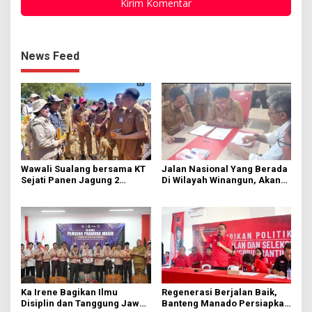
News Feed
Wawali Sualang bersama KT
Jalan Nasional Yang Berada
Sejati Panen Jagung 2
Di Wilayah Winangun, Akan
Hektare di Paniki Bawah
Segera Diperbaiki Oleh BPJN
Ka Irene Bagikan Ilmu
Regenerasi Berjalan Baik,
Disiplin dan Tanggung Jawab
Banteng Manado Persiapkan