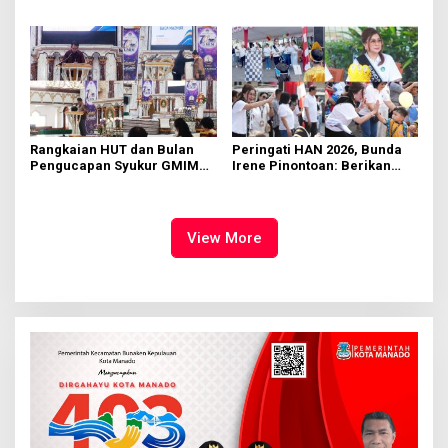
di KMD Kwartir Cabang
562 Kader Turun ke Akar
Manado
Rumput
Rangkaian HUT dan Bulan
Peringati HAN 2026, Bunda
Pengucapan Syukur GMIM
Irene Pinontoan: Berikan
Syalom Karombasan
Ruang Bagi Anak untuk
Dimulai, Pandelaki:
Tampil Percaya Diri
Kemuliaan Hanya Bagi
Tuhan Yesus
View More