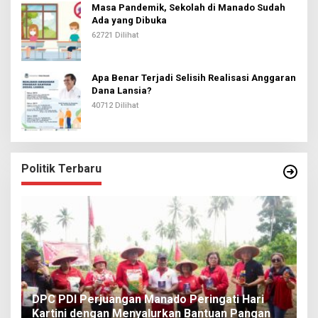
Masa Pandemik, Sekolah di Manado Sudah
Ada yang Dibuka
62721 Dilihat
Apa Benar Terjadi Selisih Realisasi Anggaran
Dana Lansia?
40712 Dilihat
Politik Terbaru
I
DPC PDI Perjuangan Manado Peringati Hari
T
Kartini dengan Menyalurkan Bantuan Pangan
I