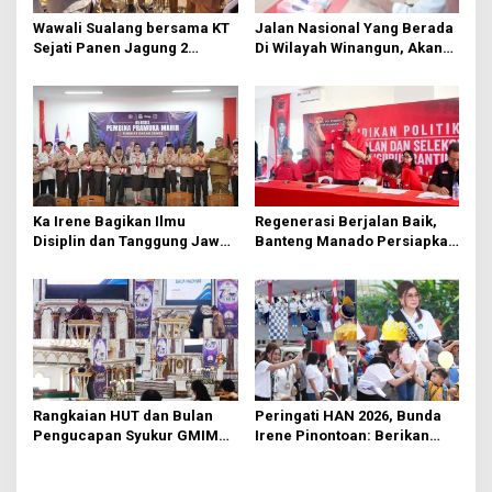
s
Wawali Sualang bersama KT
Jalan Nasional Yang Berada
Sejati Panen Jagung 2
Di Wilayah Winangun, Akan
Hektare di Paniki Bawah
Segera Diperbaiki Oleh BPJN
Ka Irene Bagikan Ilmu
Regenerasi Berjalan Baik,
Disiplin dan Tanggung Jawab
Banteng Manado Persiapkan
di KMD Kwartir Cabang
562 Kader Turun ke Akar
Manado
Rumput
Rangkaian HUT dan Bulan
Peringati HAN 2026, Bunda
Pengucapan Syukur GMIM
Irene Pinontoan: Berikan
Syalom Karombasan
Ruang Bagi Anak untuk
Dimulai, Pandelaki:
Tampil Percaya Diri