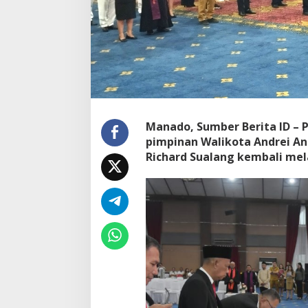
o
u
w
J
a
b
a
t
S
t
Manado, Sumber Berita ID –
a
pimpinan Walikota Andrei An
f
Richard Sualang kembali mel
A
h
l
i
W
a
l
i
k
o
t
a
,