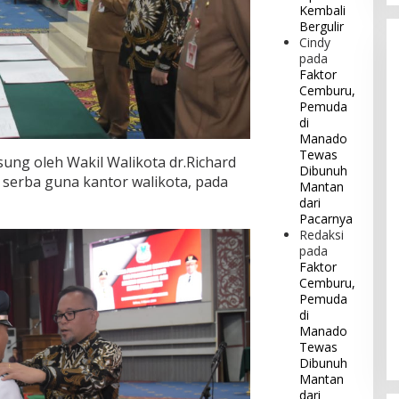
Kembali
Bergulir
Cindy
pada
Faktor
Cemburu,
Pemuda
di
Manado
Tewas
sung oleh Wakil Walikota dr.Richard
Dibunuh
 serba guna kantor walikota, pada
Mantan
dari
Pacarnya
Redaksi
pada
Faktor
Cemburu,
Pemuda
di
Manado
Tewas
Dibunuh
Mantan
dari