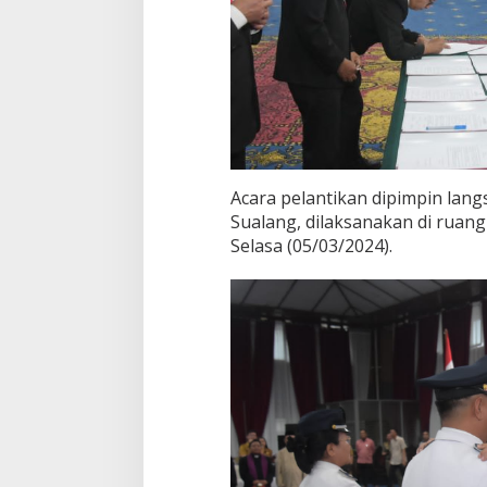
S
u
p
r
i
y
a
t
n
a
Acara pelantikan dipimpin lang
K
Sualang, dilaksanakan di ruang
a
Selasa (05/03/2024).
d
i
s
D
L
H