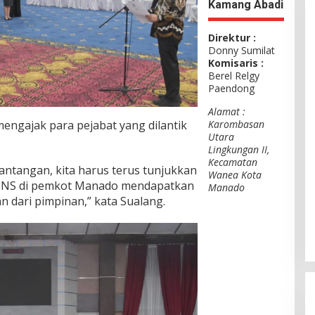
Kamang Abadi
Direktur :
Donny Sumilat
Komisaris :
Berel Relgy
Paendong
Alamat :
Karombasan
ngajak para pejabat yang dilantik
Utara
Lingkungan II,
Kecamatan
antangan, kita harus terus tunjukkan
Wanea Kota
i PNS di pemkot Manado mendapatkan
Manado
 dari pimpinan,” kata Sualang.