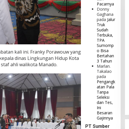
Pacarnya
Donny
Gaghana
pada
Jalur
Truk
Sudah
Terbuka,
TPA
Sumomp
o Bisa
abatan kali ini. Franky Porawouw yang
Bertahan
kepala dinas Lingkungan Hidup Kota
3 Tahun
staf ahli walikota Manado.
Marlan.
Takalao
pada
Pengangk
atan Pala
Tanpa
Seleksi
dan Tes,
Ini
Besaran
Gajinnya
PT Sumber