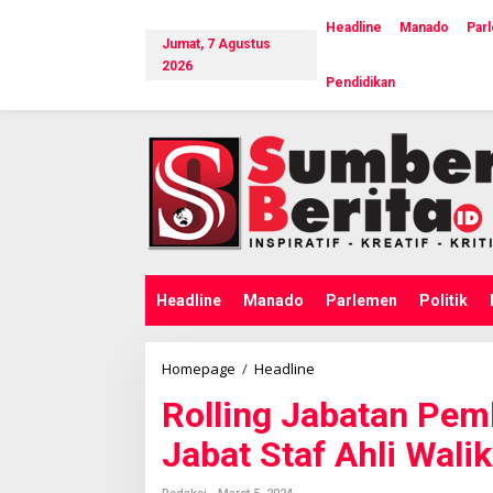
L
e
Headline
Manado
Par
Jumat, 7 Agustus
w
a
2026
Pendidikan
t
i
k
e
k
o
n
t
e
n
Headline
Manado
Parlemen
Politik
Homepage
/
Headline
R
o
Rolling Jabatan Pe
l
l
Jabat Staf Ahli Wali
i
n
g