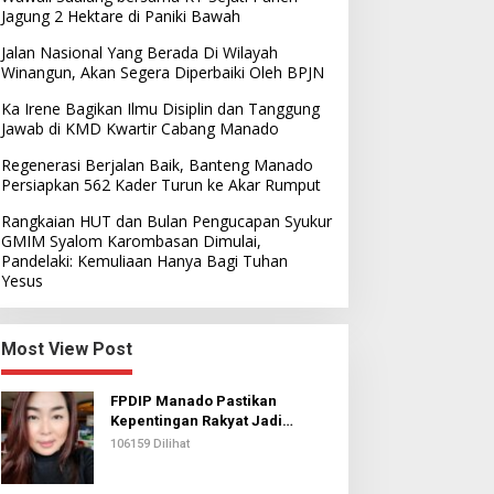
Jagung 2 Hektare di Paniki Bawah
Jalan Nasional Yang Berada Di Wilayah
Winangun, Akan Segera Diperbaiki Oleh BPJN
Ka Irene Bagikan Ilmu Disiplin dan Tanggung
Jawab di KMD Kwartir Cabang Manado
Regenerasi Berjalan Baik, Banteng Manado
Persiapkan 562 Kader Turun ke Akar Rumput
Rangkaian HUT dan Bulan Pengucapan Syukur
GMIM Syalom Karombasan Dimulai,
Pandelaki: Kemuliaan Hanya Bagi Tuhan
Yesus
Most View Post
FPDIP Manado Pastikan
Kepentingan Rakyat Jadi
Prioritas Dalam Perjuangan
106159 Dilihat