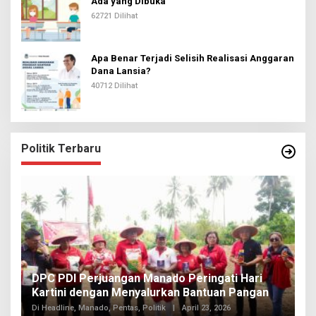
Ada yang Dibuka
62721 Dilihat
Apa Benar Terjadi Selisih Realisasi Anggaran
Dana Lansia?
40712 Dilihat
Politik Terbaru
I
DPC PDI Perjuangan Manado Peringati Hari
T
Kartini dengan Menyalurkan Bantuan Pangan
I
Di
Di Headline, Manado, Pentas, Politik
|
April 23, 2026
20