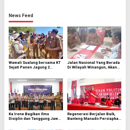
News Feed
Wawali Sualang bersama KT
Jalan Nasional Yang Berada
Sejati Panen Jagung 2
Di Wilayah Winangun, Akan
Hektare di Paniki Bawah
Segera Diperbaiki Oleh BPJN
Ka Irene Bagikan Ilmu
Regenerasi Berjalan Baik,
Disiplin dan Tanggung Jawab
Banteng Manado Persiapkan
di KMD Kwartir Cabang
562 Kader Turun ke Akar
Manado
Rumput