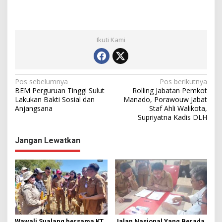
Ikuti Kami
N
Pos sebelumnya
Pos berikutnya
BEM Perguruan Tinggi Sulut
Rolling Jabatan Pemkot
a
Lakukan Bakti Sosial dan
Manado, Porawouw Jabat
Anjangsana
Staf Ahli Walikota,
v
Supriyatna Kadis DLH
i
g
Jangan Lewatkan
a
s
i
p
o
Wawali Sualang bersama KT
Jalan Nasional Yang Berada