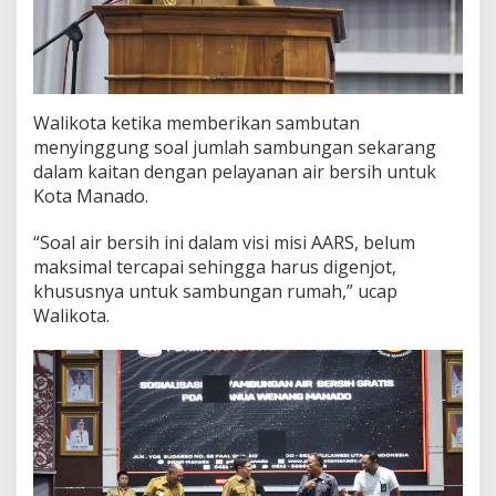
n
A
i
r
B
e
Walikota ketika memberikan sambutan
r
menyinggung soal jumlah sambungan sekarang
s
dalam kaitan dengan pelayanan air bersih untuk
i
Kota Manado.
h
G
r
“Soal air bersih ini dalam visi misi AARS, belum
a
maksimal tercapai sehingga harus digenjot,
t
khususnya untuk sambungan rumah,” ucap
i
Walikota.
s
B
a
g
i
W
a
r
g
a