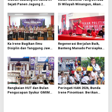
s
Sejati Panen Jagung 2
Di Wilayah Winangun, Akan
Hektare di Paniki Bawah
Segera Diperbaiki Oleh BPJN
Ka Irene Bagikan Ilmu
Regenerasi Berjalan Baik,
Disiplin dan Tanggung Jawab
Banteng Manado Persiapkan
di KMD Kwartir Cabang
562 Kader Turun ke Akar
Manado
Rumput
Rangkaian HUT dan Bulan
Peringati HAN 2026, Bunda
Pengucapan Syukur GMIM
Irene Pinontoan: Berikan
Syalom Karombasan
Ruang Bagi Anak untuk
Dimulai, Pandelaki:
Tampil Percaya Diri
Kemuliaan Hanya Bagi
Tuhan Yesus