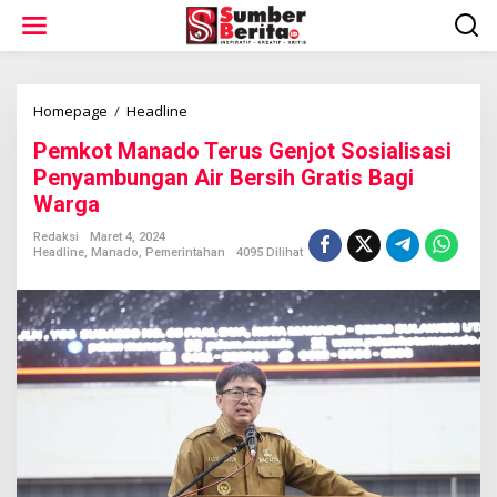
L
e
w
a
t
i
Homepage
/
Headline
P
k
e
Pemkot Manado Terus Genjot Sosialisasi
e
m
k
k
Penyambungan Air Bersih Gratis Bagi
o
o
Warga
n
t
t
M
Redaksi
Maret 4, 2024
e
a
Headline
,
Manado
,
Pemerintahan
4095 Dilihat
n
n
a
d
o
T
e
r
u
s
G
e
n