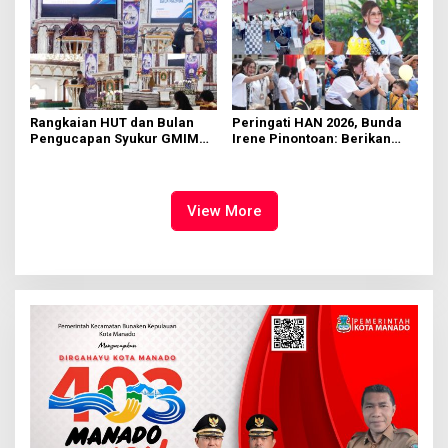
Rangkaian HUT dan Bulan
Peringati HAN 2026, Bunda
Pengucapan Syukur GMIM
Irene Pinontoan: Berikan
Syalom Karombasan
Ruang Bagi Anak untuk
Dimulai, Pandelaki:
Tampil Percaya Diri
Kemuliaan Hanya Bagi
Tuhan Yesus
View More