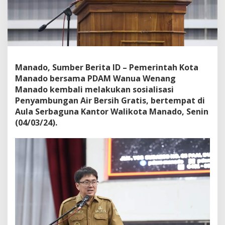
j
o
t
S
o
s
i
Manado, Sumber Berita ID – Pemerintah Kota
a
Manado bersama PDAM Wanua Wenang
l
i
Manado kembali melakukan sosialisasi
s
Penyambungan Air Bersih Gratis, bertempat di
a
Aula Serbaguna Kantor Walikota Manado, Senin
s
(04/03/24).
i
P
e
n
y
a
m
b
u
n
g
a