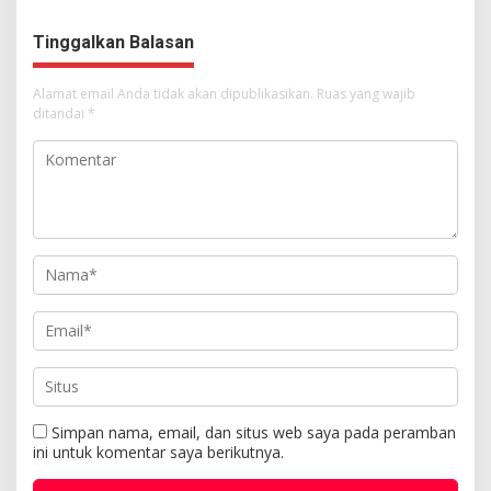
Kemuliaan Hanya Bagi
Tuhan Yesus
Tinggalkan Balasan
Alamat email Anda tidak akan dipublikasikan.
Ruas yang wajib
ditandai
*
Simpan nama, email, dan situs web saya pada peramban
ini untuk komentar saya berikutnya.