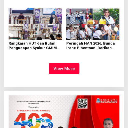
di KMD Kwartir Cabang
562 Kader Turun ke Akar
Manado
Rumput
Rangkaian HUT dan Bulan
Peringati HAN 2026, Bunda
Pengucapan Syukur GMIM
Irene Pinontoan: Berikan
Syalom Karombasan
Ruang Bagi Anak untuk
Dimulai, Pandelaki:
Tampil Percaya Diri
Kemuliaan Hanya Bagi
Tuhan Yesus
View More