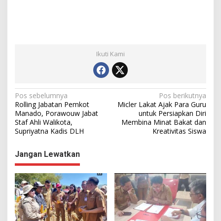
Ikuti Kami
N
Pos sebelumnya
Pos berikutnya
Rolling Jabatan Pemkot
Micler Lakat Ajak Para Guru
a
Manado, Porawouw Jabat
untuk Persiapkan Diri
Staf Ahli Walikota,
Membina Minat Bakat dan
v
Supriyatna Kadis DLH
Kreativitas Siswa
i
g
Jangan Lewatkan
a
s
i
p