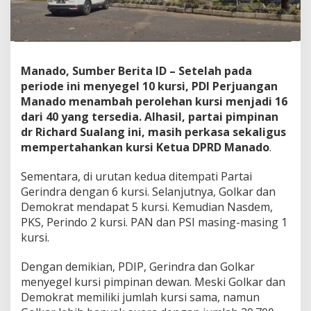
I
n
c
u
m
Manado, Sumber Berita ID – Setelah pada
b
e
periode ini menyegel 10 kursi, PDI Perjuangan
n
Manado menambah perolehan kursi menjadi 16
t
dari 40 yang tersedia. Alhasil, partai pimpinan
2
dr Richard Sualang ini, masih perkasa sekaligus
3
mempertahankan kursi Ketua DPRD Manado
.
O
r
a
Sementara, di urutan kedua ditempati Partai
n
Gerindra dengan 6 kursi. Selanjutnya, Golkar dan
g
Demokrat mendapat 5 kursi. Kemudian Nasdem,
W
PKS, Perindo 2 kursi. PAN dan PSI masing-masing 1
a
j
kursi.
a
h
Dengan demikian, PDIP, Gerindra dan Golkar
B
menyegel kursi pimpinan dewan. Meski Golkar dan
a
Demokrat memiliki jumlah kursi sama, namun
r
u