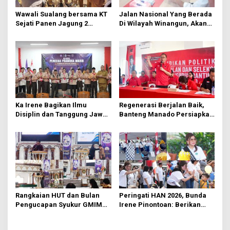
o
s
Wawali Sualang bersama KT
Jalan Nasional Yang Berada
Sejati Panen Jagung 2
Di Wilayah Winangun, Akan
Hektare di Paniki Bawah
Segera Diperbaiki Oleh BPJN
Ka Irene Bagikan Ilmu
Regenerasi Berjalan Baik,
Disiplin dan Tanggung Jawab
Banteng Manado Persiapkan
di KMD Kwartir Cabang
562 Kader Turun ke Akar
Manado
Rumput
Rangkaian HUT dan Bulan
Peringati HAN 2026, Bunda
Pengucapan Syukur GMIM
Irene Pinontoan: Berikan
Syalom Karombasan
Ruang Bagi Anak untuk
Dimulai, Pandelaki:
Tampil Percaya Diri