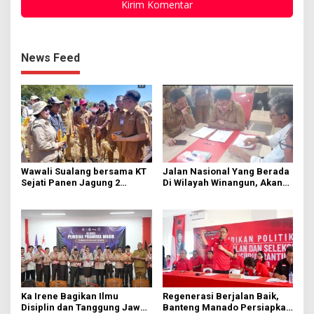
News Feed
Wawali Sualang bersama KT
Jalan Nasional Yang Berada
Sejati Panen Jagung 2
Di Wilayah Winangun, Akan
Hektare di Paniki Bawah
Segera Diperbaiki Oleh BPJN
Ka Irene Bagikan Ilmu
Regenerasi Berjalan Baik,
Disiplin dan Tanggung Jawab
Banteng Manado Persiapkan