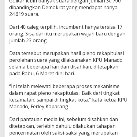
Golkar lebih banyak suara dengan jumlah 30.700
,
dibandingkan Demokrat yang mendapat hanya
B
24.619 suara.
e
r
Dari 40 caleg terpilih, incumbent hanya tersisa 17
i
k
orang. Sisa dari itu merupakan wajah baru dengan
u
jumlah 23 orang.
t
I
Data tersebut merupakan hasil pleno rekapitulasi
n
perolehan suara yang dilaksanakan KPU Manado
i
N
selama beberapa hari dan disahkan, ditetapkan
a
pada Rabu, 6 Maret dini hari.
m
a
“Ini telah melewati beberapa proses mekanisme
-
dalam rapat pleno rekapitulasi. Baik dari tingkat
n
a
kecamatan, sampai di tingkat kota,” kata ketua KPU
m
Manado, Ferley Kaparang.
a
n
Dari pantauan media ini, sebelum disahkan dan
y
ditetapkan, terlebih dahulu dilakukan tahapan
a
pencermatan oleh saksi-saksi yang merupakan