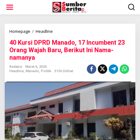
L
e
w
a
t
i
Homepage
/
Headline
4
k
0
40 Kursi DPRD Manado, 17 Incumbent 23
e
K
k
u
Orang Wajah Baru, Berikut Ini Nama-
o
r
namanya
n
s
t
i
Redaksi
Maret 6, 2024
e
D
Headline
,
Manado
,
Politik
3136 Dilihat
n
P
R
D
M
a
n
a
d
o
,
1
7