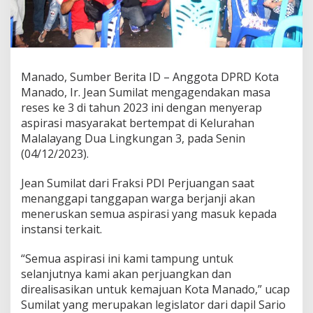
r
a
s
i
d
i
Manado, Sumber Berita ID – Anggota DPRD Kota
M
Manado, Ir. Jean Sumilat mengagendakan masa
a
reses ke 3 di tahun 2023 ini dengan menyerap
l
aspirasi masyarakat bertempat di Kelurahan
a
l
Malalayang Dua Lingkungan 3, pada Senin
a
(04/12/2023).
y
a
Jean Sumilat dari Fraksi PDI Perjuangan saat
n
menanggapi tanggapan warga berjanji akan
g
D
meneruskan semua aspirasi yang masuk kepada
u
instansi terkait.
a
“Semua aspirasi ini kami tampung untuk
selanjutnya kami akan perjuangkan dan
direalisasikan untuk kemajuan Kota Manado,” ucap
Sumilat yang merupakan legislator dari dapil Sario