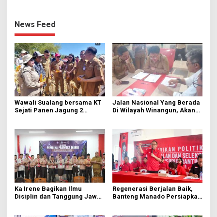
News Feed
Wawali Sualang bersama KT
Jalan Nasional Yang Berada
Sejati Panen Jagung 2
Di Wilayah Winangun, Akan
Hektare di Paniki Bawah
Segera Diperbaiki Oleh BPJN
Ka Irene Bagikan Ilmu
Regenerasi Berjalan Baik,
Disiplin dan Tanggung Jawab
Banteng Manado Persiapkan
di KMD Kwartir Cabang
562 Kader Turun ke Akar
Manado
Rumput