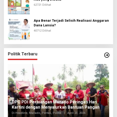
62721 Dilihat
Apa Benar Terjadi Selisih Realisasi Anggaran
Dana Lansia?
40712 Dilihat
Politik Terbaru
I
DPC PDI Perjuangan Manado Peringati Hari
T
Kartini dengan Menyalurkan Bantuan Pangan
I
Di
Di Headline, Manado, Pentas, Politik
|
April 23, 2026
20