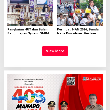
Rangkaian HUT dan Bulan
Peringati HAN 2026, Bunda
Pengucapan Syukur GMIM
Irene Pinontoan: Berikan
Syalom Karombasan
Ruang Bagi Anak untuk
Dimulai, Pandelaki:
Tampil Percaya Diri
Kemuliaan Hanya Bagi
Tuhan Yesus
View More