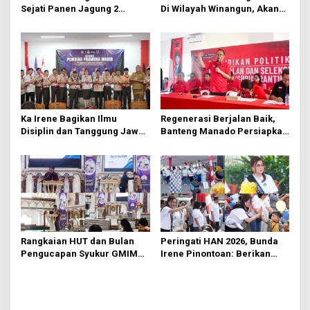
Sejati Panen Jagung 2
Di Wilayah Winangun, Akan
Hektare di Paniki Bawah
Segera Diperbaiki Oleh BPJN
Ka Irene Bagikan Ilmu
Regenerasi Berjalan Baik,
Disiplin dan Tanggung Jawab
Banteng Manado Persiapkan
di KMD Kwartir Cabang
562 Kader Turun ke Akar
Manado
Rumput
Rangkaian HUT dan Bulan
Peringati HAN 2026, Bunda
Pengucapan Syukur GMIM
Irene Pinontoan: Berikan
Syalom Karombasan
Ruang Bagi Anak untuk
Dimulai, Pandelaki:
Tampil Percaya Diri
Kemuliaan Hanya Bagi
Tuhan Yesus