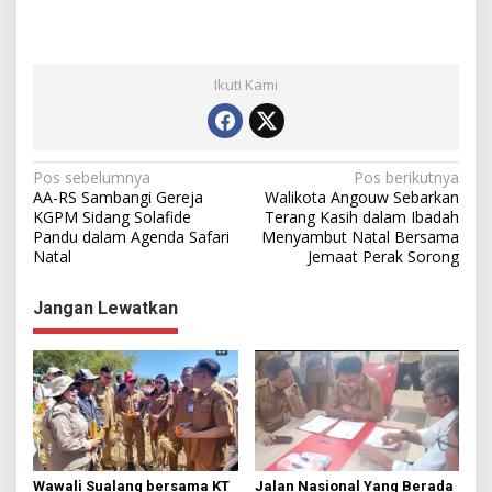
Ikuti Kami
N
Pos sebelumnya
Pos berikutnya
AA-RS Sambangi Gereja
Walikota Angouw Sebarkan
a
KGPM Sidang Solafide
Terang Kasih dalam Ibadah
Pandu dalam Agenda Safari
Menyambut Natal Bersama
v
Natal
Jemaat Perak Sorong
i
g
Jangan Lewatkan
a
s
i
p
o
s
Wawali Sualang bersama KT
Jalan Nasional Yang Berada