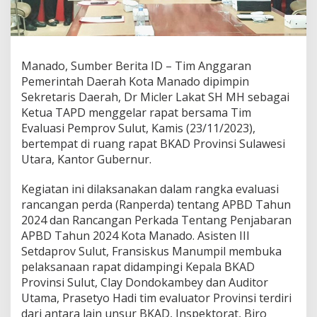
A
P
D
M
a
Manado, Sumber Berita ID – Tim Anggaran
n
Pemerintah Daerah Kota Manado dipimpin
a
Sekretaris Daerah, Dr Micler Lakat SH MH sebagai
d
o
Ketua TAPD menggelar rapat bersama Tim
G
Evaluasi Pemprov Sulut, Kamis (23/11/2023),
e
bertempat di ruang rapat BKAD Provinsi Sulawesi
l
Utara, Kantor Gubernur.
a
r
R
Kegiatan ini dilaksanakan dalam rangka evaluasi
a
rancangan perda (Ranperda) tentang APBD Tahun
p
2024 dan Rancangan Perkada Tentang Penjabaran
a
APBD Tahun 2024 Kota Manado. Asisten III
t
Setdaprov Sulut, Fransiskus Manumpil membuka
B
e
pelaksanaan rapat didampingi Kepala BKAD
r
Provinsi Sulut, Clay Dondokambey dan Auditor
s
Utama, Prasetyo Hadi tim evaluator Provinsi terdiri
a
dari antara lain unsur BKAD, Inspektorat, Biro
m