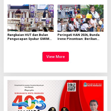
Manado
Rumput
Rangkaian HUT dan Bulan
Peringati HAN 2026, Bunda
Pengucapan Syukur GMIM
Irene Pinontoan: Berikan
Syalom Karombasan
Ruang Bagi Anak untuk
Dimulai, Pandelaki:
Tampil Percaya Diri
Kemuliaan Hanya Bagi
Tuhan Yesus
View More