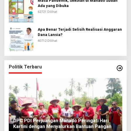
Masa Pandemik, Sekolah di Manado Sudah
Ada yang Dibuka
62721 Dilihat
Apa Benar Terjadi Selisih Realisasi Anggaran
Dana Lansia?
40712 Dilihat
Politik Terbaru
I
DPC PDI Perjuangan Manado Peringati Hari
T
Kartini dengan Menyalurkan Bantuan Pangan
I
Di