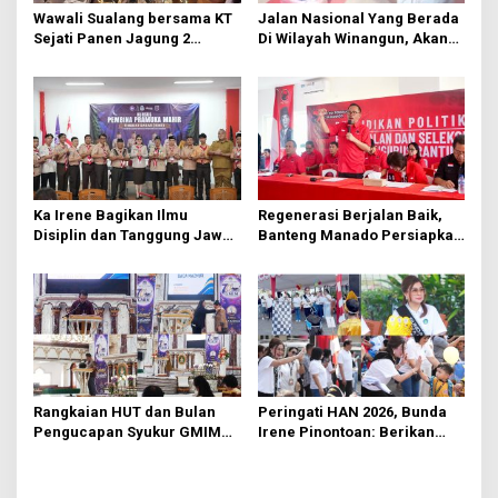
s
Wawali Sualang bersama KT
Jalan Nasional Yang Berada
Sejati Panen Jagung 2
Di Wilayah Winangun, Akan
Hektare di Paniki Bawah
Segera Diperbaiki Oleh BPJN
Ka Irene Bagikan Ilmu
Regenerasi Berjalan Baik,
Disiplin dan Tanggung Jawab
Banteng Manado Persiapkan
di KMD Kwartir Cabang
562 Kader Turun ke Akar
Manado
Rumput
Rangkaian HUT dan Bulan
Peringati HAN 2026, Bunda
Pengucapan Syukur GMIM
Irene Pinontoan: Berikan
Syalom Karombasan
Ruang Bagi Anak untuk
Dimulai, Pandelaki:
Tampil Percaya Diri
Kemuliaan Hanya Bagi