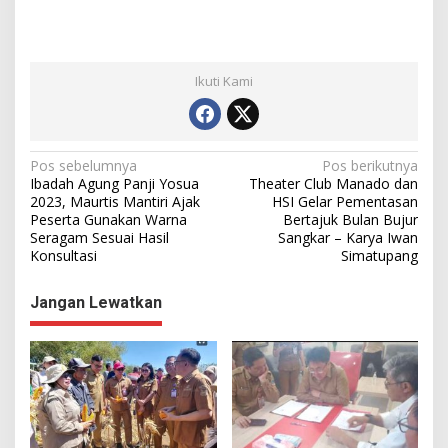
Ikuti Kami
N
Pos sebelumnya
Pos berikutnya
Ibadah Agung Panji Yosua
Theater Club Manado dan
a
2023, Maurtis Mantiri Ajak
HSI Gelar Pementasan
Peserta Gunakan Warna
Bertajuk Bulan Bujur
v
Seragam Sesuai Hasil
Sangkar – Karya Iwan
i
Konsultasi
Simatupang
g
Jangan Lewatkan
a
s
i
p
o