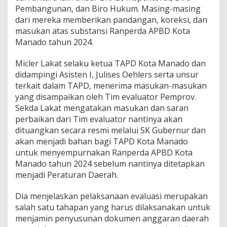
a
Pembangunan, dan Biro Hukum. Masing-masing
T
dari mereka memberikan pandangan, koreksi, dan
i
masukan atas substansi Ranperda APBD Kota
m
Manado tahun 2024.
E
v
a
Micler Lakat selaku ketua TAPD Kota Manado dan
l
didampingi Asisten I, Julises Oehlers serta unsur
u
terkait dalam TAPD, menerima masukan-masukan
a
yang disampaikan oleh Tim evaluator Pemprov.
s
Sekda Lakat mengatakan masukan dan saran
i
P
perbaikan dari Tim evaluator nantinya akan
e
dituangkan secara resmi melalui SK Gubernur dan
m
akan menjadi bahan bagi TAPD Kota Manado
p
untuk menyempurnakan Ranperda APBD Kota
r
o
Manado tahun 2024 sebelum nantinya ditetapkan
v
menjadi Peraturan Daerah.
S
u
Dia menjelaskan pelaksanaan evaluasi merupakan
l
salah satu tahapan yang harus dilaksanakan untuk
u
t
menjamin penyusunan dokumen anggaran daerah