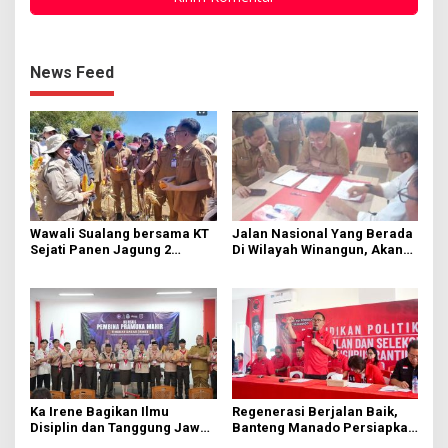
News Feed
Wawali Sualang bersama KT
Jalan Nasional Yang Berada
Sejati Panen Jagung 2
Di Wilayah Winangun, Akan
Hektare di Paniki Bawah
Segera Diperbaiki Oleh BPJN
Ka Irene Bagikan Ilmu
Regenerasi Berjalan Baik,
Disiplin dan Tanggung Jawab
Banteng Manado Persiapkan
di KMD Kwartir Cabang
562 Kader Turun ke Akar