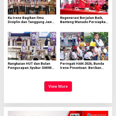
Ka Irene Bagikan Ilmu
Regenerasi Berjalan Baik,
Disiplin dan Tanggung Jawab
Banteng Manado Persiapkan
di KMD Kwartir Cabang
562 Kader Turun ke Akar
Manado
Rumput
Rangkaian HUT dan Bulan
Peringati HAN 2026, Bunda
Pengucapan Syukur GMIM
Irene Pinontoan: Berikan
Syalom Karombasan
Ruang Bagi Anak untuk
Dimulai, Pandelaki:
Tampil Percaya Diri
Kemuliaan Hanya Bagi
Tuhan Yesus
View More