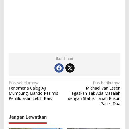
Ikuti Kami
N
Pos sebelumnya
Pos berikutnya
Fenomena Caleg Aji
Michael Van Essen
a
Mumpung, Liando Pesimis
Tegaskan Tak Ada Masalah
Pemilu akan Lebih Baik
dengan Status Tanah Rusun
v
Paniki Dua
i
g
Jangan Lewatkan
a