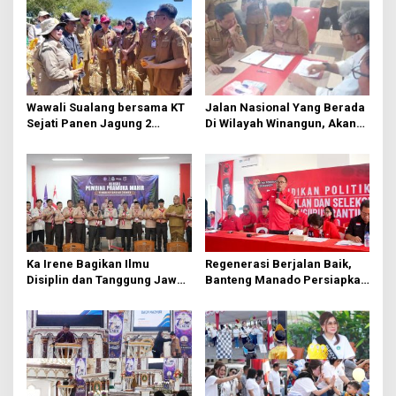
s
i
p
o
s
Wawali Sualang bersama KT
Jalan Nasional Yang Berada
Sejati Panen Jagung 2
Di Wilayah Winangun, Akan
Hektare di Paniki Bawah
Segera Diperbaiki Oleh BPJN
Ka Irene Bagikan Ilmu
Regenerasi Berjalan Baik,
Disiplin dan Tanggung Jawab
Banteng Manado Persiapkan
di KMD Kwartir Cabang
562 Kader Turun ke Akar
Manado
Rumput