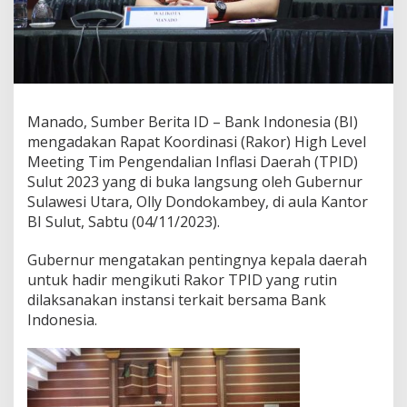
a
k
o
r
H
i
g
Manado, Sumber Berita ID – Bank Indonesia (BI)
h
mengadakan Rapat Koordinasi (Rakor) High Level
L
e
Meeting Tim Pengendalian Inflasi Daerah (TPID)
v
Sulut 2023 yang di buka langsung oleh Gubernur
e
Sulawesi Utara, Olly Dondokambey, di aula Kantor
l
BI Sulut, Sabtu (04/11/2023).
M
e
e
Gubernur mengatakan pentingnya kepala daerah
t
untuk hadir mengikuti Rakor TPID yang rutin
i
dilaksanakan instansi terkait bersama Bank
n
Indonesia.
g
T
i
m
P
e