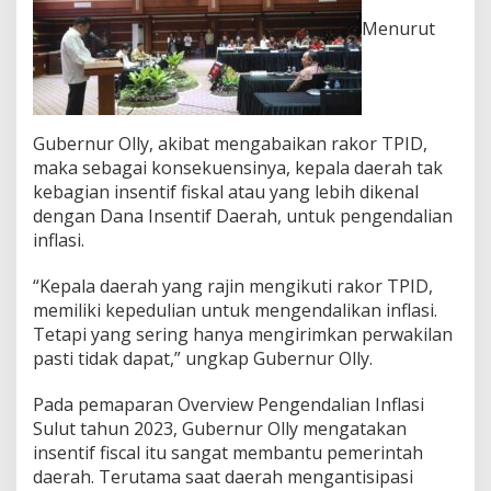
n
Menurut
g
e
n
d
a
l
Gubernur Olly, akibat mengabaikan rakor TPID,
i
maka sebagai konsekuensinya, kepala daerah tak
a
kebagian insentif fiskal atau yang lebih dikenal
n
I
dengan Dana Insentif Daerah, untuk pengendalian
n
inflasi.
f
l
“Kepala daerah yang rajin mengikuti rakor TPID,
a
memiliki kepedulian untuk mengendalikan inflasi.
s
i
Tetapi yang sering hanya mengirimkan perwakilan
D
pasti tidak dapat,” ungkap Gubernur Olly.
a
e
Pada pemaparan Overview Pengendalian Inflasi
r
Sulut tahun 2023, Gubernur Olly mengatakan
a
h
insentif fiscal itu sangat membantu pemerintah
(
daerah. Terutama saat daerah mengantisipasi
T