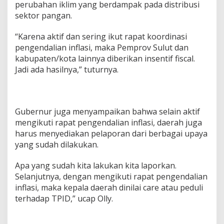
perubahan iklim yang berdampak pada distribusi
P
sektor pangan.
I
D
)
“Karena aktif dan sering ikut rapat koordinasi
S
pengendalian inflasi, maka Pemprov Sulut dan
u
kabupaten/kota lainnya diberikan insentif fiscal.
l
Jadi ada hasilnya,” tuturnya.
u
t
2
0
2
Gubernur juga menyampaikan bahwa selain aktif
3
mengikuti rapat pengendalian inflasi, daerah juga
harus menyediakan pelaporan dari berbagai upaya
yang sudah dilakukan.
Apa yang sudah kita lakukan kita laporkan.
Selanjutnya, dengan mengikuti rapat pengendalian
inflasi, maka kepala daerah dinilai care atau peduli
terhadap TPID,” ucap Olly.