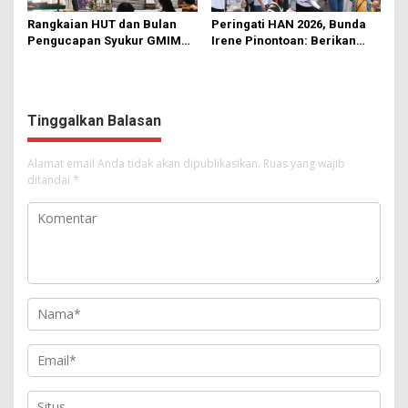
Rangkaian HUT dan Bulan
Peringati HAN 2026, Bunda
Pengucapan Syukur GMIM
Irene Pinontoan: Berikan
Syalom Karombasan
Ruang Bagi Anak untuk
Dimulai, Pandelaki:
Tampil Percaya Diri
Kemuliaan Hanya Bagi
Tuhan Yesus
Tinggalkan Balasan
Alamat email Anda tidak akan dipublikasikan.
Ruas yang wajib
ditandai
*