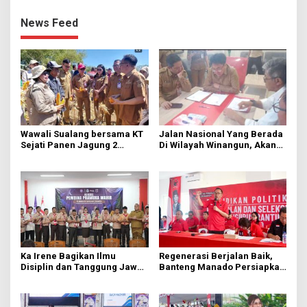
News Feed
Wawali Sualang bersama KT
Jalan Nasional Yang Berada
Sejati Panen Jagung 2
Di Wilayah Winangun, Akan
Hektare di Paniki Bawah
Segera Diperbaiki Oleh BPJN
Ka Irene Bagikan Ilmu
Regenerasi Berjalan Baik,
Disiplin dan Tanggung Jawab
Banteng Manado Persiapkan
di KMD Kwartir Cabang
562 Kader Turun ke Akar
Manado
Rumput