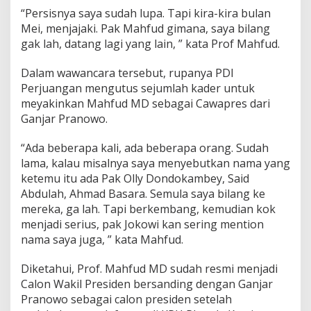
M
“Persisnya saya sudah lupa. Tapi kira-kira bulan
e
Mei, menjajaki. Pak Mahfud gimana, saya bilang
r
gak lah, datang lagi yang lain, ” kata Prof Mahfud.
e
k
Dalam wawancara tersebut, rupanya PDI
r
u
Perjuangan mengutus sejumlah kader untuk
t
meyakinkan Mahfud MD sebagai Cawapres dari
D
Ganjar Pranowo.
i
r
“Ada beberapa kali, ada beberapa orang. Sudah
i
n
lama, kalau misalnya saya menyebutkan nama yang
y
ketemu itu ada Pak Olly Dondokambey, Said
a
Abdulah, Ahmad Basara. Semula saya bilang ke
S
mereka, ga lah. Tapi berkembang, kemudian kok
e
b
menjadi serius, pak Jokowi kan sering mention
a
nama saya juga, ” kata Mahfud.
g
a
Diketahui, Prof. Mahfud MD sudah resmi menjadi
i
Calon Wakil Presiden bersanding dengan Ganjar
C
a
Pranowo sebagai calon presiden setelah
w