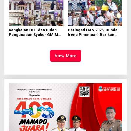
Rangkaian HUT dan Bulan
Peringati HAN 2026, Bunda
Pengucapan Syukur GMIM
Irene Pinontoan: Berikan
Syalom Karombasan
Ruang Bagi Anak untuk
Dimulai, Pandelaki:
Tampil Percaya Diri
Kemuliaan Hanya Bagi
Tuhan Yesus
View More