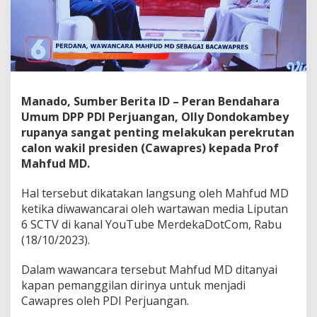
n
B
e
s
a
r
O
l
Manado, Sumber Berita ID – Peran Bendahara
l
Umum DPP PDI Perjuangan, Olly Dondokambey
y
rupanya sangat penting melakukan perekrutan
D
calon wakil presiden (Cawapres) kepada Prof
o
n
Mahfud MD.
d
o
Hal tersebut dikatakan langsung oleh Mahfud MD
k
ketika diwawancarai oleh wartawan media Liputan
a
6 SCTV di kanal YouTube MerdekaDotCom, Rabu
m
b
(18/10/2023).
e
y
Dalam wawancara tersebut Mahfud MD ditanyai
S
kapan pemanggilan dirinya untuk menjadi
a
Cawapres oleh PDI Perjuangan.
a
t