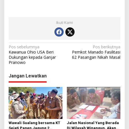
Ikuti Kami
N
Pos sebelumnya
Pos berikutnya
Kawanua Ohio USA Beri
Pemkot Manado Fasilitasi
a
Dukungan kepada Ganjar
62 Pasangan Nikah Masal
Pranowo
v
i
Jangan Lewatkan
g
a
s
i
p
o
Wawali Sualang bersama KT
Jalan Nasional Yang Berada
Sejati Panen Jagung 2
Di Wilayah Winangun, Akan