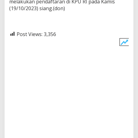
melakukan pendaftaran di KPU RI pada Kamis
a
(19/10/2023) siang.(don)
p
r
e
s
Post Views:
3,356