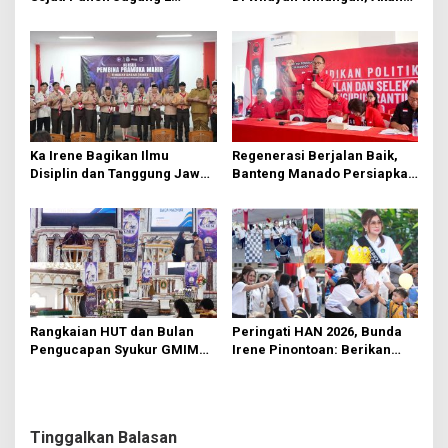
s
Hektare di Paniki Bawah
Segera Diperbaiki Oleh BPJN
Ka Irene Bagikan Ilmu
Regenerasi Berjalan Baik,
Disiplin dan Tanggung Jawab
Banteng Manado Persiapkan
di KMD Kwartir Cabang
562 Kader Turun ke Akar
Manado
Rumput
Rangkaian HUT dan Bulan
Peringati HAN 2026, Bunda
Pengucapan Syukur GMIM
Irene Pinontoan: Berikan
Syalom Karombasan
Ruang Bagi Anak untuk
Dimulai, Pandelaki:
Tampil Percaya Diri
Kemuliaan Hanya Bagi
Tuhan Yesus
Tinggalkan Balasan