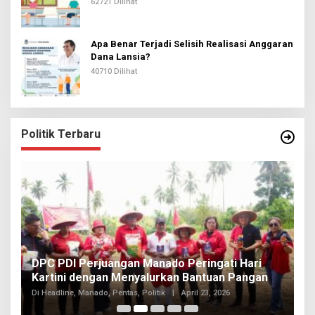
62721 Dilihat
Apa Benar Terjadi Selisih Realisasi Anggaran
Dana Lansia?
40710 Dilihat
Politik Terbaru
I
DPC PDI Perjuangan Manado Peringati Hari
T
Kartini dengan Menyalurkan Bantuan Pangan
I
Di
Di Headline, Manado, Pentas, Politik
|
April 23, 2026
20