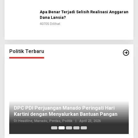
Apa Benar Terjadi Selisih Realisasi Anggaran
Dana Lansia?
40705 Dilihat
Politik Terbaru
I
DPC PDI Perjuangan Manado Peringati Hari
T
Kartini dengan Menyalurkan Bantuan Pangan
I
Di
Di Headline, Manado, Pentas, Politik
|
April 23, 2026
20