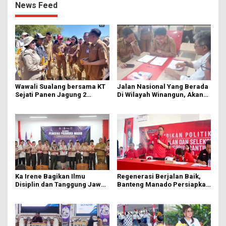
News Feed
Wawali Sualang bersama KT
Jalan Nasional Yang Berada
Sejati Panen Jagung 2
Di Wilayah Winangun, Akan
Hektare di Paniki Bawah
Segera Diperbaiki Oleh BPJN
Ka Irene Bagikan Ilmu
Regenerasi Berjalan Baik,
Disiplin dan Tanggung Jawab
Banteng Manado Persiapkan
di KMD Kwartir Cabang
562 Kader Turun ke Akar
Manado
Rumput