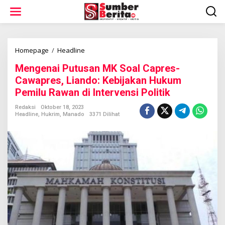
L
e
w
a
t
i
Homepage
/
Headline
M
k
e
Mengenai Putusan MK Soal Capres-
e
n
k
g
Cawapres, Liando: Kebijakan Hukum
o
e
Pemilu Rawan di Intervensi Politik
n
n
t
a
Redaksi
Oktober 18, 2023
e
i
Headline
,
Hukrim
,
Manado
3371 Dilihat
n
P
u
t
u
s
a
n
M
K
S
o
a