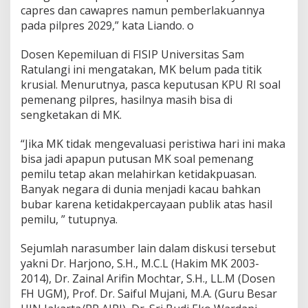
capres dan cawapres namun pemberlakuannya
i
I
pada pilpres 2029,” kata Liando. o
n
t
Dosen Kepemiluan di FISIP Universitas Sam
e
Ratulangi ini mengatakan, MK belum pada titik
r
krusial. Menurutnya, pasca keputusan KPU RI soal
v
e
pemenang pilpres, hasilnya masih bisa di
n
sengketakan di MK.
s
i
“Jika MK tidak mengevaluasi peristiwa hari ini maka
P
bisa jadi apapun putusan MK soal pemenang
o
l
pemilu tetap akan melahirkan ketidakpuasan.
i
Banyak negara di dunia menjadi kacau bahkan
t
bubar karena ketidakpercayaan publik atas hasil
i
pemilu, ” tutupnya.
k
Sejumlah narasumber lain dalam diskusi tersebut
yakni Dr. Harjono, S.H., M.C.L (Hakim MK 2003-
2014), Dr. Zainal Arifin Mochtar, S.H., LL.M (Dosen
FH UGM), Prof. Dr. Saiful Mujani, M.A. (Guru Besar