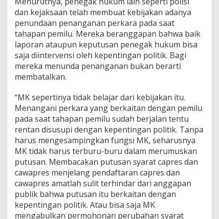
Menurutnya, penegak hukum lain seperti polisi
e
dan kejaksaan telah membuat kebijakan adanya
b
penundaan penanganan perkara pada saat
i
tahapan pemilu. Mereka beranggapan bahwa baik
j
a
laporan ataupun keputusan penegak hukum bisa
k
saja diintervensi oleh kepentingan politik. Bagi
a
mereka menunda penanganan bukan berarti
n
membatalkan.
H
u
k
“MK sepertinya tidak belajar dari kebijakan itu.
u
Menangani perkara yang berkaitan dengan pemilu
m
pada saat tahapan pemilu sudah berjalan tentu
P
rentan disusupi dengan kepentingan politik. Tanpa
e
m
harus mengesampingkan fungsi MK, seharusnya
i
MK tidak harus terburu-buru dalam merumuskan
l
putusan. Membacakan putusan syarat capres dan
u
cawapres menjelang pendaftaran capres dan
R
cawapres amatlah sulit terhindar dari anggapan
a
w
publik bahwa putusan itu berkaitan dengan
a
kepentingan politik. Atau bisa saja MK
n
mengabulkan permohonan perubahan syarat
d