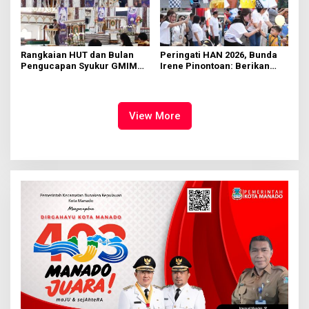
Rangkaian HUT dan Bulan
Peringati HAN 2026, Bunda
Pengucapan Syukur GMIM
Irene Pinontoan: Berikan
Syalom Karombasan
Ruang Bagi Anak untuk
Dimulai, Pandelaki:
Tampil Percaya Diri
Kemuliaan Hanya Bagi
Tuhan Yesus
View More