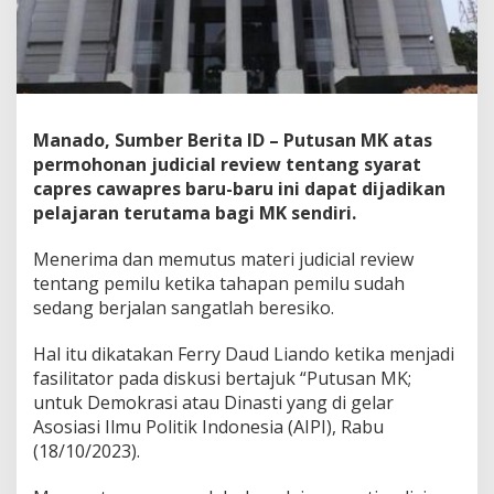
l
C
a
p
r
e
s
Manado, Sumber Berita ID – Putusan MK atas
-
permohonan judicial review tentang syarat
C
capres cawapres baru-baru ini dapat dijadikan
a
pelajaran terutama bagi MK sendiri.
w
a
p
Menerima dan memutus materi judicial review
r
tentang pemilu ketika tahapan pemilu sudah
e
sedang berjalan sangatlah beresiko.
s
,
L
Hal itu dikatakan Ferry Daud Liando ketika menjadi
i
fasilitator pada diskusi bertajuk “Putusan MK;
a
untuk Demokrasi atau Dinasti yang di gelar
n
Asosiasi Ilmu Politik Indonesia (AIPI), Rabu
d
(18/10/2023).
o
:
K