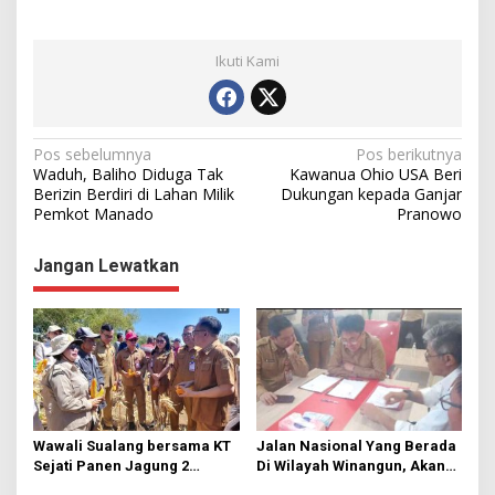
Ikuti Kami
N
Pos sebelumnya
Pos berikutnya
Waduh, Baliho Diduga Tak
Kawanua Ohio USA Beri
a
Berizin Berdiri di Lahan Milik
Dukungan kepada Ganjar
Pemkot Manado
Pranowo
v
i
Jangan Lewatkan
g
a
s
i
p
o
Wawali Sualang bersama KT
Jalan Nasional Yang Berada
s
Sejati Panen Jagung 2
Di Wilayah Winangun, Akan
Hektare di Paniki Bawah
Segera Diperbaiki Oleh BPJN