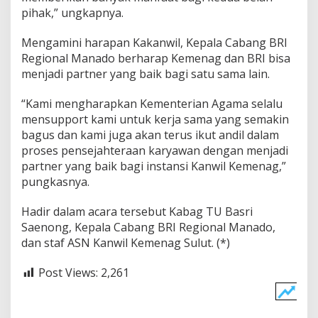
n
pihak,” ungkapnya.
g
a
Mengamini harapan Kakanwil, Kepala Cabang BRI
n
Regional Manado berharap Kemenag dan BRI bisa
B
menjadi partner yang baik bagi satu sama lain.
R
I
“Kami mengharapkan Kementerian Agama selalu
mensupport kami untuk kerja sama yang semakin
bagus dan kami juga akan terus ikut andil dalam
proses pensejahteraan karyawan dengan menjadi
partner yang baik bagi instansi Kanwil Kemenag,”
pungkasnya.
Hadir dalam acara tersebut Kabag TU Basri
Saenong, Kepala Cabang BRI Regional Manado,
dan staf ASN Kanwil Kemenag Sulut. (*)
Post Views:
2,261