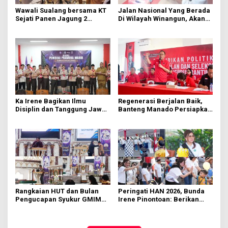
Wawali Sualang bersama KT
Jalan Nasional Yang Berada
Sejati Panen Jagung 2
Di Wilayah Winangun, Akan
Hektare di Paniki Bawah
Segera Diperbaiki Oleh BPJN
Ka Irene Bagikan Ilmu
Regenerasi Berjalan Baik,
Disiplin dan Tanggung Jawab
Banteng Manado Persiapkan
di KMD Kwartir Cabang
562 Kader Turun ke Akar
Manado
Rumput
Rangkaian HUT dan Bulan
Peringati HAN 2026, Bunda
Pengucapan Syukur GMIM
Irene Pinontoan: Berikan
Syalom Karombasan
Ruang Bagi Anak untuk
Dimulai, Pandelaki:
Tampil Percaya Diri
Kemuliaan Hanya Bagi