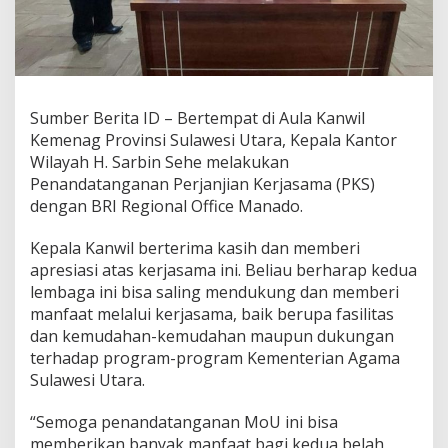
k
u
k
a
n
P
Sumber Berita ID – Bertempat di Aula Kanwil
e
Kemenag Provinsi Sulawesi Utara, Kepala Kantor
n
a
Wilayah H. Sarbin Sehe melakukan
n
Penandatanganan Perjanjian Kerjasama (PKS)
d
dengan BRI Regional Office Manado.
a
t
Kepala Kanwil berterima kasih dan memberi
a
n
apresiasi atas kerjasama ini. Beliau berharap kedua
g
lembaga ini bisa saling mendukung dan memberi
a
manfaat melalui kerjasama, baik berupa fasilitas
n
dan kemudahan-kemudahan maupun dukungan
a
n
terhadap program-program Kementerian Agama
P
Sulawesi Utara.
K
S
“Semoga penandatanganan MoU ini bisa
d
memberikan banyak manfaat bagi kedua belah
e