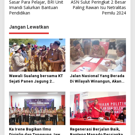
Sasar Para Pelajar, BRI Unit
ASN Sulut Peringkat 2 Besar
a
Imandi Salurkan Bantuan
Paling Rawan Isu Netralitas
Pendidikan
Pemilu 2024
v
i
Jangan Lewatkan
g
a
s
i
p
o
Wawali Sualang bersama KT
Jalan Nasional Yang Berada
s
Sejati Panen Jagung 2
Di Wilayah Winangun, Akan
Hektare di Paniki Bawah
Segera Diperbaiki Oleh BPJN
Ka Irene Bagikan Ilmu
Regenerasi Berjalan Baik,
Disiplin dan Tanggung Jawab
Banteng Manado Persiapkan