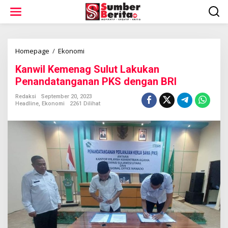
L
e
w
a
t
i
Homepage
/
Ekonomi
K
k
a
Kanwil Kemenag Sulut Lakukan
e
n
k
w
Penandatanganan PKS dengan BRI
o
i
n
l
Redaksi
September 20, 2023
t
Headline
,
Ekonomi
2261 Dilihat
K
e
e
n
m
e
n
a
g
S
u
l
u
t
L
a