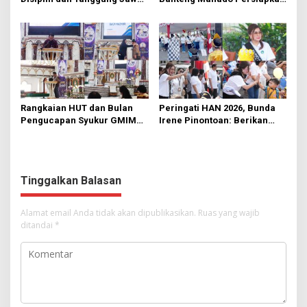
di KMD Kwartir Cabang
562 Kader Turun ke Akar
Manado
Rumput
Rangkaian HUT dan Bulan
Peringati HAN 2026, Bunda
Pengucapan Syukur GMIM
Irene Pinontoan: Berikan
Syalom Karombasan
Ruang Bagi Anak untuk
Dimulai, Pandelaki:
Tampil Percaya Diri
Kemuliaan Hanya Bagi
Tuhan Yesus
Tinggalkan Balasan
Alamat email Anda tidak akan dipublikasikan.
Ruas yang wajib
ditandai
*