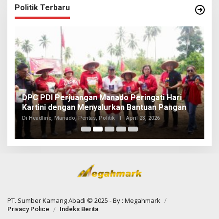
Politik Terbaru
I
DPC PDI Perjuangan Manado Peringati Hari
T
Kartini dengan Menyalurkan Bantuan Pangan
I
Di
Di Headline, Manado, Pentas, Politik
|
April 23, 2026
20
PT. Sumber Kamang Abadi
© 2025 - By :
Megahmark
Privacy Police
Indeks Berita