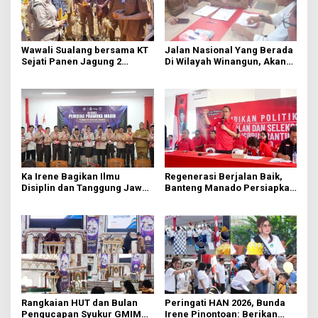
Wawali Sualang bersama KT
Jalan Nasional Yang Berada
Sejati Panen Jagung 2
Di Wilayah Winangun, Akan
Hektare di Paniki Bawah
Segera Diperbaiki Oleh BPJN
Ka Irene Bagikan Ilmu
Regenerasi Berjalan Baik,
Disiplin dan Tanggung Jawab
Banteng Manado Persiapkan
di KMD Kwartir Cabang
562 Kader Turun ke Akar
Manado
Rumput
Rangkaian HUT dan Bulan
Peringati HAN 2026, Bunda
Pengucapan Syukur GMIM
Irene Pinontoan: Berikan