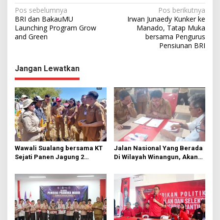
N
Pos sebelumnya
Pos berikutnya
BRI dan BakauMU
Irwan Junaedy Kunker ke
a
Launching Program Grow
Manado, Tatap Muka
and Green
bersama Pengurus
v
Pensiunan BRI
i
g
Jangan Lewatkan
a
s
i
p
o
s
Wawali Sualang bersama KT
Jalan Nasional Yang Berada
Sejati Panen Jagung 2
Di Wilayah Winangun, Akan
Hektare di Paniki Bawah
Segera Diperbaiki Oleh BPJN