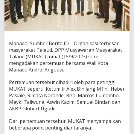
A
n
g
o
u
w
,
B
Manado, Sumber Berita ID – Organisasi terbesar
e
masyarakat Talaud, DPP Musyawarah Masyarakat
r
Talaud (MUKAT) Jumat (15/9/2023) sore
i
mengadakan pertemuan bersama Wali Kota
k
u
Manado Andrei Angouw.
t
H
Pertemuan tersebut dihadiri oleh para petinggi
a
MUKAT seperti, Ketum Ir Alex Binilang MTh., Heber
s
Pasiale, Rimata Narande, Rizal Marcos Lumombo,
i
l
Meyki Taliwuna, Aswin Kazim, Semuel Bintian dan
P
AKBP Glubert Ugude.
e
r
Dari pertemuan tersebut, MUKAT menyampaikan
t
beberapa point penting diantaranya.
e
m