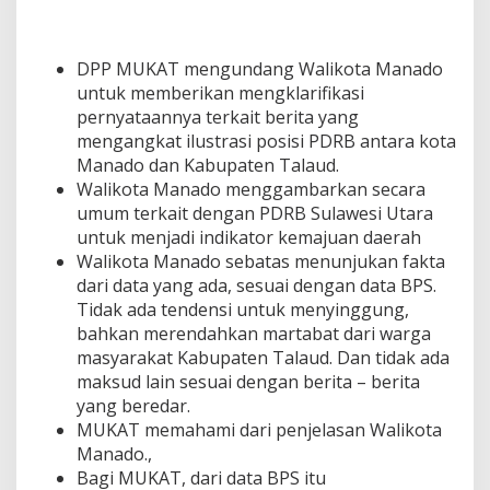
u
a
n
DPP MUKAT mengundang Walikota Manado
M
untuk memberikan mengklarifikasi
e
r
pernyataannya terkait berita yang
e
mengangkat ilustrasi posisi PDRB antara kota
k
Manado dan Kabupaten Talaud.
a
Walikota Manado menggambarkan secara
umum terkait dengan PDRB Sulawesi Utara
untuk menjadi indikator kemajuan daerah
Walikota Manado sebatas menunjukan fakta
dari data yang ada, sesuai dengan data BPS.
Tidak ada tendensi untuk menyinggung,
bahkan merendahkan martabat dari warga
masyarakat Kabupaten Talaud. Dan tidak ada
maksud lain sesuai dengan berita – berita
yang beredar.
MUKAT memahami dari penjelasan Walikota
Manado.,
Bagi MUKAT, dari data BPS itu