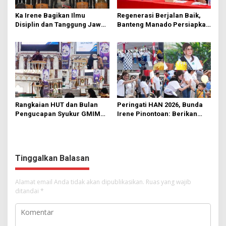
Ka Irene Bagikan Ilmu
Regenerasi Berjalan Baik,
Disiplin dan Tanggung Jawab
Banteng Manado Persiapkan
di KMD Kwartir Cabang
562 Kader Turun ke Akar
Manado
Rumput
Rangkaian HUT dan Bulan
Peringati HAN 2026, Bunda
Pengucapan Syukur GMIM
Irene Pinontoan: Berikan
Syalom Karombasan
Ruang Bagi Anak untuk
Dimulai, Pandelaki:
Tampil Percaya Diri
Kemuliaan Hanya Bagi
Tuhan Yesus
Tinggalkan Balasan
Alamat email Anda tidak akan dipublikasikan.
Ruas yang wajib
ditandai
*