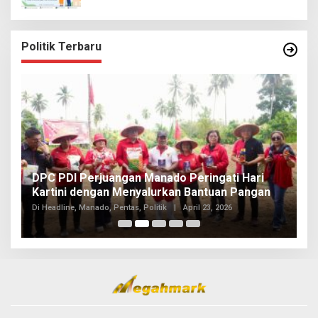
Politik Terbaru
I
DPC PDI Perjuangan Manado Peringati Hari
T
Kartini dengan Menyalurkan Bantuan Pangan
I
Di
Di Headline, Manado, Pentas, Politik
|
April 23, 2026
20