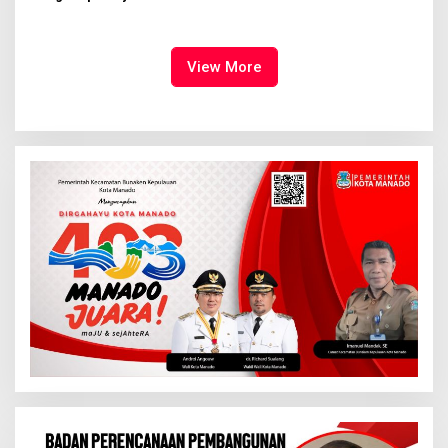
Syalom Karombasan
Ruang Bagi Anak untuk
Dimulai, Pandelaki:
Tampil Percaya Diri
Kemuliaan Hanya Bagi
Tuhan Yesus
View More