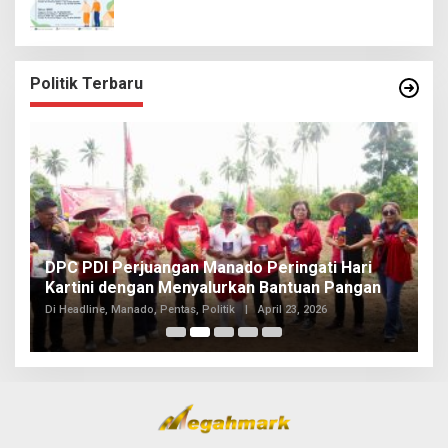
Politik Terbaru
I
DPC PDI Perjuangan Manado Peringati Hari
T
Kartini dengan Menyalurkan Bantuan Pangan
I
Di
Di Headline, Manado, Pentas, Politik
|
April 23, 2026
20