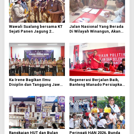
Wawali Sualang bersama KT
Jalan Nasional Yang Berada
Sejati Panen Jagung 2
Di Wilayah Winangun, Akan
Hektare di Paniki Bawah
Segera Diperbaiki Oleh BPJN
Ka Irene Bagikan Ilmu
Regenerasi Berjalan Baik,
Disiplin dan Tanggung Jawab
Banteng Manado Persiapkan
di KMD Kwartir Cabang
562 Kader Turun ke Akar
Manado
Rumput
Rangkaian HUT dan Bulan
Peringati HAN 2026, Bunda