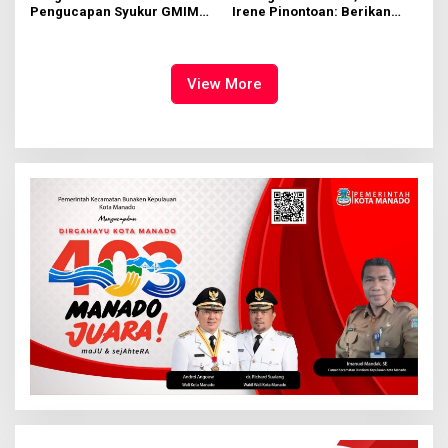
Pengucapan Syukur GMIM
Irene Pinontoan: Berikan
Syalom Karombasan
Ruang Bagi Anak untuk
Dimulai, Pandelaki:
Tampil Percaya Diri
Kemuliaan Hanya Bagi
Tuhan Yesus
View More