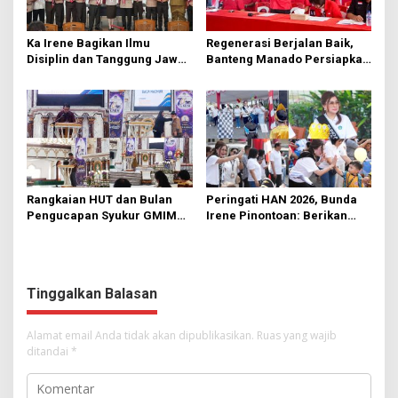
Ka Irene Bagikan Ilmu
Regenerasi Berjalan Baik,
Disiplin dan Tanggung Jawab
Banteng Manado Persiapkan
di KMD Kwartir Cabang
562 Kader Turun ke Akar
Manado
Rumput
Rangkaian HUT dan Bulan
Peringati HAN 2026, Bunda
Pengucapan Syukur GMIM
Irene Pinontoan: Berikan
Syalom Karombasan
Ruang Bagi Anak untuk
Dimulai, Pandelaki:
Tampil Percaya Diri
Kemuliaan Hanya Bagi
Tuhan Yesus
Tinggalkan Balasan
Alamat email Anda tidak akan dipublikasikan.
Ruas yang wajib
ditandai
*