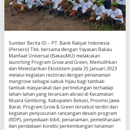
n
g
P
r
o
g
r
a
Sumber Berita ID – PT. Bank Rakyat Indonesia
m
(Persero) Tbk. bersama dengan Yayasan Bakau
G
Manfaat Universal (BakauMU) melakukan
r
o
launching Program Grow and Green, Memulihkan
w
dan Melestarikan Ekosistem pada 25 Januari 2023
a
melalui kegiatan restorasi dengan penanaman
n
mangrove sebagai sabuk hijau bagi tambak-
d
tambak masyarakat dan perlindungan terhadap
G
r
lahan-lahan yang terancam abrasi di Kecamatan
e
Muara Gembong, Kabupaten Bekasi, Provinsi Jawa
e
Barat. Program Grow & Green tersebut terdiri dari
n
kegiatan penyusunan rancangan desain program
(RDP), penyediaan bibit, penanaman, pemeliharaan
dan pendataan kondisi perkembangan tanaman