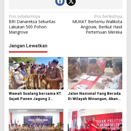
N
Pos sebelumnya
Pos berikutnya
BRI Danareksa Sekuritas
MUKAT Bertemu Walikota
a
Lakukan 500 Pohon
Angouw, Berikut Hasil
Mangrove
Pertemuan Mereka
v
i
Jangan Lewatkan
g
a
s
i
p
o
Wawali Sualang bersama KT
Jalan Nasional Yang Berada
s
Sejati Panen Jagung 2
Di Wilayah Winangun, Akan
Hektare di Paniki Bawah
Segera Diperbaiki Oleh BPJN