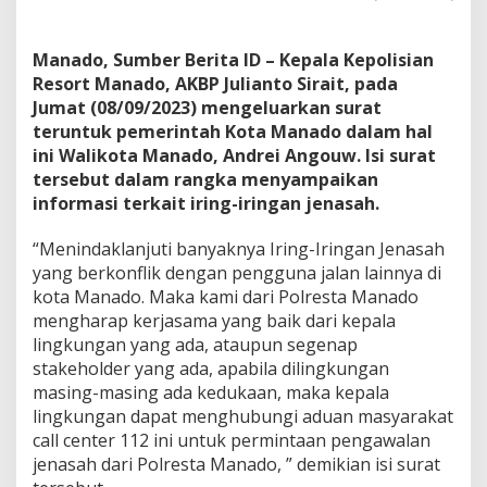
a
k
a
Manado, Sumber Berita ID – Kepala Kepolisian
n
Resort Manado, AKBP Julianto Sirait, pada
D
Jumat (08/09/2023) mengeluarkan surat
i
teruntuk pemerintah Kota Manado dalam hal
k
a
ini Walikota Manado, Andrei Angouw. Isi surat
w
tersebut dalam rangka menyampaikan
a
informasi terkait iring-iringan jenasah.
l
K
“Menindaklanjuti banyaknya Iring-Iringan Jenasah
e
p
yang berkonflik dengan pengguna jalan lainnya di
o
kota Manado. Maka kami dari Polresta Manado
l
mengharap kerjasama yang baik dari kepala
i
lingkungan yang ada, ataupun segenap
s
i
stakeholder yang ada, apabila dilingkungan
a
masing-masing ada kedukaan, maka kepala
n
lingkungan dapat menghubungi aduan masyarakat
call center 112 ini untuk permintaan pengawalan
jenasah dari Polresta Manado, ” demikian isi surat