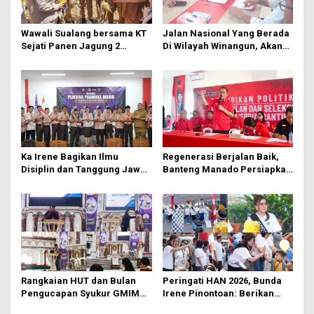
o
s
Wawali Sualang bersama KT
Jalan Nasional Yang Berada
Sejati Panen Jagung 2
Di Wilayah Winangun, Akan
Hektare di Paniki Bawah
Segera Diperbaiki Oleh BPJN
Ka Irene Bagikan Ilmu
Regenerasi Berjalan Baik,
Disiplin dan Tanggung Jawab
Banteng Manado Persiapkan
di KMD Kwartir Cabang
562 Kader Turun ke Akar
Manado
Rumput
Rangkaian HUT dan Bulan
Peringati HAN 2026, Bunda
Pengucapan Syukur GMIM
Irene Pinontoan: Berikan
Syalom Karombasan
Ruang Bagi Anak untuk