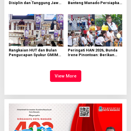
Disiplin dan Tanggung Jawab
Banteng Manado Persiapkan
di KMD Kwartir Cabang
562 Kader Turun ke Akar
Manado
Rumput
Rangkaian HUT dan Bulan
Peringati HAN 2026, Bunda
Pengucapan Syukur GMIM
Irene Pinontoan: Berikan
Syalom Karombasan
Ruang Bagi Anak untuk
Dimulai, Pandelaki:
Tampil Percaya Diri
Kemuliaan Hanya Bagi
Tuhan Yesus
View More