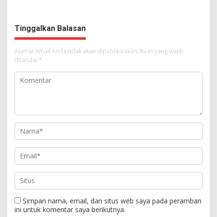
Dimulai, Pandelaki:
Tampil Percaya Diri
Kemuliaan Hanya Bagi
Tuhan Yesus
Tinggalkan Balasan
Alamat email Anda tidak akan dipublikasikan.
Ruas yang wajib
ditandai
*
Simpan nama, email, dan situs web saya pada peramban
ini untuk komentar saya berikutnya.