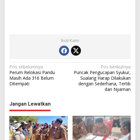
Ikuti Kami
N
Pos sebelumnya
Pos berikutnya
Perum Relokasi Pandu
Puncak Pengucapan Syukur,
a
Masih Ada 316 Belum
Sualang Harap Dilakukan
Ditempati
dengan Sederhana, Tertib
v
dan Nyaman
i
g
Jangan Lewatkan
a
s
i
p