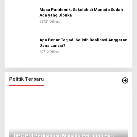
Masa Pandemik, Sekolah di Manado Sudah
Ada yang Dibuka
62721 Dilihat
Apa Benar Terjadi Selisih Realisasi Anggaran
Dana Lansia?
40712 Dilihat
Politik Terbaru
I
DPC PDI Perjuangan Manado Peringati Hari