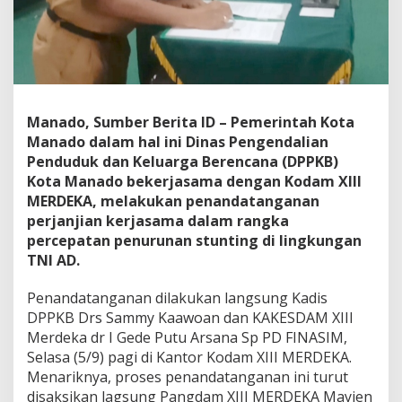
X
I
I
I
M
e
r
Manado, Sumber Berita ID – Pemerintah Kota
d
Manado dalam hal ini Dinas Pengendalian
e
k
Penduduk dan Keluarga Berencana (DPPKB)
a
Kota Manado bekerjasama dengan Kodam XIII
M
MERDEKA, melakukan penandatanganan
o
perjanjian kerjasama dalam rangka
U
P
percepatan penurunan stunting di lingkungan
e
TNI AD.
r
c
Penandatanganan dilakukan langsung Kadis
e
DPPKB Drs Sammy Kaawoan dan KAKESDAM XIII
p
a
Merdeka dr I Gede Putu Arsana Sp PD FINASIM,
t
Selasa (5/9) pagi di Kantor Kodam XIII MERDEKA.
a
Menariknya, proses penandatanganan ini turut
n
disaksikan lagsung Pangdam XIII MERDEKA Mayjen
P