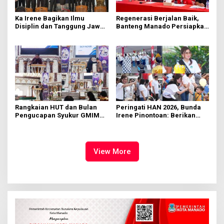
Ka Irene Bagikan Ilmu
Regenerasi Berjalan Baik,
Disiplin dan Tanggung Jawab
Banteng Manado Persiapkan
di KMD Kwartir Cabang
562 Kader Turun ke Akar
Manado
Rumput
Rangkaian HUT dan Bulan
Peringati HAN 2026, Bunda
Pengucapan Syukur GMIM
Irene Pinontoan: Berikan
Syalom Karombasan
Ruang Bagi Anak untuk
Dimulai, Pandelaki:
Tampil Percaya Diri
Kemuliaan Hanya Bagi
Tuhan Yesus
View More