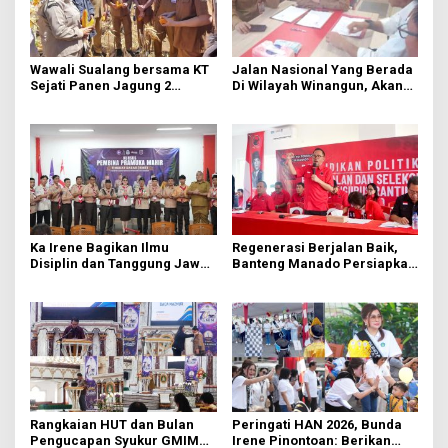
Wawali Sualang bersama KT
Jalan Nasional Yang Berada
Sejati Panen Jagung 2
Di Wilayah Winangun, Akan
Hektare di Paniki Bawah
Segera Diperbaiki Oleh BPJN
Ka Irene Bagikan Ilmu
Regenerasi Berjalan Baik,
Disiplin dan Tanggung Jawab
Banteng Manado Persiapkan
di KMD Kwartir Cabang
562 Kader Turun ke Akar
Manado
Rumput
Rangkaian HUT dan Bulan
Peringati HAN 2026, Bunda
Pengucapan Syukur GMIM
Irene Pinontoan: Berikan