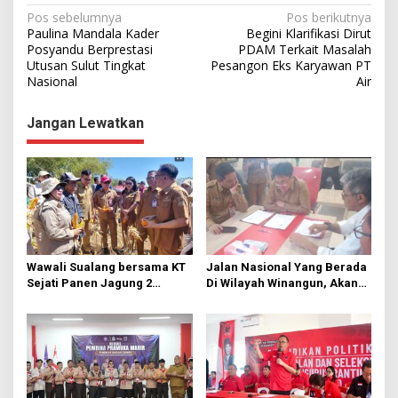
N
Pos sebelumnya
Pos berikutnya
Paulina Mandala Kader
Begini Klarifikasi Dirut
a
Posyandu Berprestasi
PDAM Terkait Masalah
Utusan Sulut Tingkat
Pesangon Eks Karyawan PT
v
Nasional
Air
i
g
Jangan Lewatkan
a
s
i
p
o
s
Wawali Sualang bersama KT
Jalan Nasional Yang Berada
Sejati Panen Jagung 2
Di Wilayah Winangun, Akan
Hektare di Paniki Bawah
Segera Diperbaiki Oleh BPJN