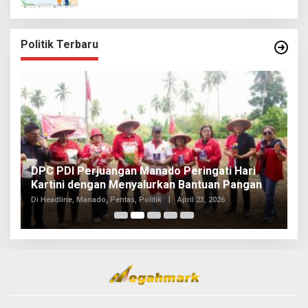
Politik Terbaru
I
DPC PDI Perjuangan Manado Peringati Hari
T
Kartini dengan Menyalurkan Bantuan Pangan
I
Di
Di Headline, Manado, Pentas, Politik
|
April 23, 2026
20