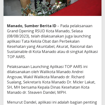
i
n
g
T
O
P
Manado, Sumber Berita ID
– Pada pelaksanaan
A
Grand Opening RSUD Kota Manado, Selasa
A
(08/08/2023), telah dilaksanakan juga launching
R
aplikasi Tata Kelola Obat dan Perbekalan
S
p
Kesehatan yang Akuntabel, Akurat, Rasional dan
a
Sustainable di Kota Manado atau di singkat Aplikasi
d
TOP AARS.
a
G
Pelaksanaan Launching Aplikasi TOP AARS ini
r
a
dilaksanakan oleh Walikota Manado Andrei
n
Angouw, Wakil Walikota Manado dr. Richard
d
Sualang, Sekretaris Kota Manado Dr. Micler Lakat,
O
SH, MH bersama Kepala Dinas Kesehatan Kota
p
e
Manado dr. Steaven Dandel, MPH.
n
i
Menurut Dandel, aplikasi ini adalah bagian penting
n