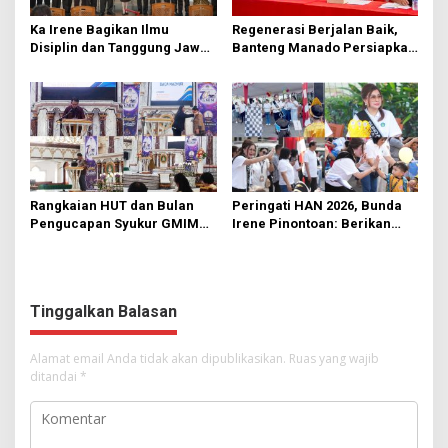
Ka Irene Bagikan Ilmu
Regenerasi Berjalan Baik,
Disiplin dan Tanggung Jawab
Banteng Manado Persiapkan
di KMD Kwartir Cabang
562 Kader Turun ke Akar
Manado
Rumput
Rangkaian HUT dan Bulan
Peringati HAN 2026, Bunda
Pengucapan Syukur GMIM
Irene Pinontoan: Berikan
Syalom Karombasan
Ruang Bagi Anak untuk
Dimulai, Pandelaki:
Tampil Percaya Diri
Kemuliaan Hanya Bagi
Tuhan Yesus
Tinggalkan Balasan
Alamat email Anda tidak akan dipublikasikan.
Ruas yang wajib
ditandai
*