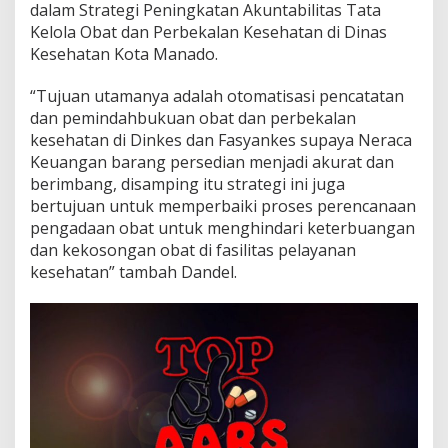
dalam Strategi Peningkatan Akuntabilitas Tata
g
Kelola Obat dan Perbekalan Kesehatan di Dinas
R
S
Kesehatan Kota Manado.
U
D
“Tujuan utamanya adalah otomatisasi pencatatan
K
dan pemindahbukuan obat dan perbekalan
o
kesehatan di Dinkes dan Fasyankes supaya Neraca
t
a
Keuangan barang persedian menjadi akurat dan
M
berimbang, disamping itu strategi ini juga
a
bertujuan untuk memperbaiki proses perencanaan
n
pengadaan obat untuk menghindari keterbuangan
a
dan kekosongan obat di fasilitas pelayanan
d
o
kesehatan” tambah Dandel.