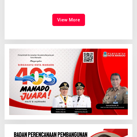
Syalom Karombasan
Ruang Bagi Anak untuk
Dimulai, Pandelaki:
Tampil Percaya Diri
Kemuliaan Hanya Bagi
Tuhan Yesus
View More