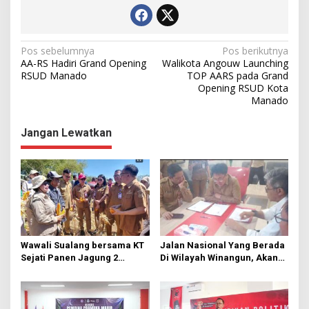
N
Pos sebelumnya
Pos berikutnya
AA-RS Hadiri Grand Opening
Walikota Angouw Launching
a
RSUD Manado
TOP AARS pada Grand
Opening RSUD Kota
v
Manado
i
g
Jangan Lewatkan
a
s
i
p
o
s
Wawali Sualang bersama KT
Jalan Nasional Yang Berada
Sejati Panen Jagung 2
Di Wilayah Winangun, Akan
Hektare di Paniki Bawah
Segera Diperbaiki Oleh BPJN