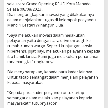
sela acara Grand Opening RSUD Kota Manado,
u
l
Selasa (08/08/2023).
u
Dia mengungkapkan inovasi yang dilakukannya
t
dalam menjalankan tugas di kelompok posyandu
T
Mandiri Lestari Winangun Dua.
i
n
g
“Saya melakukan inovasi dalam melakukan
k
pelayanan yaitu dengan cara drive through ke
a
rumah-rumah warga. Seperti kunjungan lansia
t
hipertensi, pijat bayi, melakukan pelayanan kepada
N
a
ibu hamil, lansia. Kami juga melakukan penanaman
s
tanaman gizi,” ungkapnya.
i
o
Dia mengharapkan, kepada para kader lainnya
n
untuk tetap semangat dalam menjalani pelayanan
a
l
kepada masyarakat.
“Kepada para kader posyandu untuk tetap
semangat dalam melakukan pelayanan kepada
masyarakat,” tutupnya.(don)