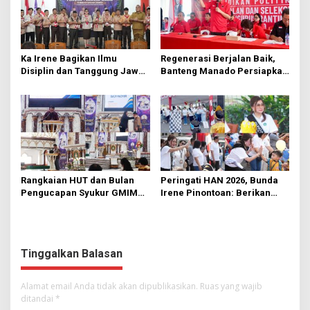
Ka Irene Bagikan Ilmu
Regenerasi Berjalan Baik,
Disiplin dan Tanggung Jawab
Banteng Manado Persiapkan
di KMD Kwartir Cabang
562 Kader Turun ke Akar
Manado
Rumput
Rangkaian HUT dan Bulan
Peringati HAN 2026, Bunda
Pengucapan Syukur GMIM
Irene Pinontoan: Berikan
Syalom Karombasan
Ruang Bagi Anak untuk
Dimulai, Pandelaki:
Tampil Percaya Diri
Kemuliaan Hanya Bagi
Tuhan Yesus
Tinggalkan Balasan
Alamat email Anda tidak akan dipublikasikan.
Ruas yang wajib
ditandai
*