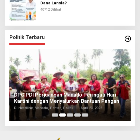
Dana Lansia?
40712 Dilihat
Politik Terbaru
I
DPC PDI Perjuangan Manado Peringati Hari
T
Kartini dengan Menyalurkan Bantuan Pangan
I
Di
Di Headline, Manado, Pentas, Politik
|
April 23, 2026
20