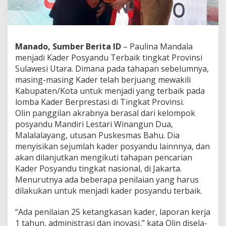
o
s
y
a
n
Manado, Sumber Berita ID
– Paulina Mandala
d
menjadi Kader Posyandu Terbaik tingkat Provinsi
u
Sulawesi Utara. Dimana pada tahapan sebelumnya,
B
masing-masing Kader telah berjuang mewakili
e
r
Kabupaten/Kota untuk menjadi yang terbaik pada
p
lomba Kader Berprestasi di Tingkat Provinsi.
r
Olin panggilan akrabnya berasal dari kelompok
e
posyandu Mandiri Lestari Winangun Dua,
s
t
Malalalayang, utusan Puskesmas Bahu. Dia
a
menyisikan sejumlah kader posyandu lainnnya, dan
s
akan dilanjutkan mengikuti tahapan pencarian
i
Kader Posyandu tingkat nasional, di Jakarta.
U
Menurutnya ada beberapa penilaian yang harus
t
u
dilakukan untuk menjadi kader posyandu terbaik.
s
a
“Ada penilaian 25 ketangkasan kader, laporan kerja
n
1 tahun, administrasi dan inovasi,” kata Olin disela-
S