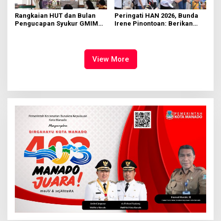
Rangkaian HUT dan Bulan
Peringati HAN 2026, Bunda
Pengucapan Syukur GMIM
Irene Pinontoan: Berikan
Syalom Karombasan
Ruang Bagi Anak untuk
Dimulai, Pandelaki:
Tampil Percaya Diri
Kemuliaan Hanya Bagi
Tuhan Yesus
View More