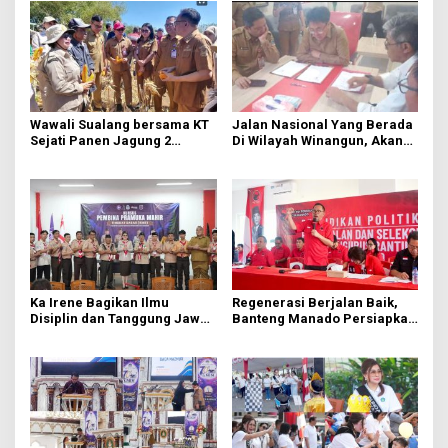
Wawali Sualang bersama KT
Jalan Nasional Yang Berada
Sejati Panen Jagung 2
Di Wilayah Winangun, Akan
Hektare di Paniki Bawah
Segera Diperbaiki Oleh BPJN
Ka Irene Bagikan Ilmu
Regenerasi Berjalan Baik,
Disiplin dan Tanggung Jawab
Banteng Manado Persiapkan
di KMD Kwartir Cabang
562 Kader Turun ke Akar
Manado
Rumput