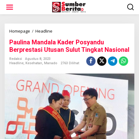
L
e
w
a
t
i
Homepage
/
Headline
P
k
a
Paulina Mandala Kader Posyandu
e
u
k
l
Berprestasi Utusan Sulut Tingkat Nasional
o
i
n
n
Redaksi
Agustus 8, 2023
t
Headline
,
Kesehatan
,
Manado
2763 Dilihat
a
e
M
n
a
n
d
a
l
a
K
a
d
e
r
P