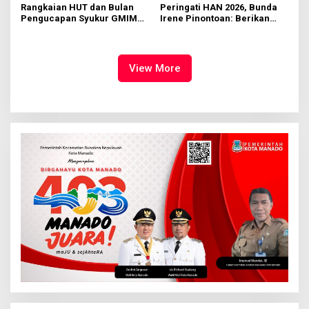
Rangkaian HUT dan Bulan
Peringati HAN 2026, Bunda
Pengucapan Syukur GMIM
Irene Pinontoan: Berikan
Syalom Karombasan
Ruang Bagi Anak untuk
Dimulai, Pandelaki:
Tampil Percaya Diri
Kemuliaan Hanya Bagi
Tuhan Yesus
View More