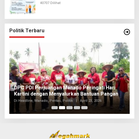
40707 Dilihat
Politik Terbaru
I
DPC PDI Perjuangan Manado Peringati Hari
T
Kartini dengan Menyalurkan Bantuan Pangan
I
Di
Di Headline, Manado, Pentas, Politik
|
April 23, 2026
20