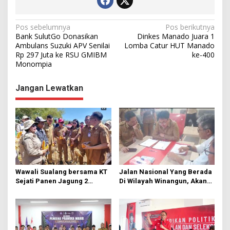
N
Pos sebelumnya
Pos berikutnya
Bank SulutGo Donasikan
Dinkes Manado Juara 1
a
Ambulans Suzuki APV Senilai
Lomba Catur HUT Manado
Rp 297 Juta ke RSU GMIBM
ke-400
v
Monompia
i
g
Jangan Lewatkan
a
s
i
p
o
s
Wawali Sualang bersama KT
Jalan Nasional Yang Berada
Sejati Panen Jagung 2
Di Wilayah Winangun, Akan
Hektare di Paniki Bawah
Segera Diperbaiki Oleh BPJN