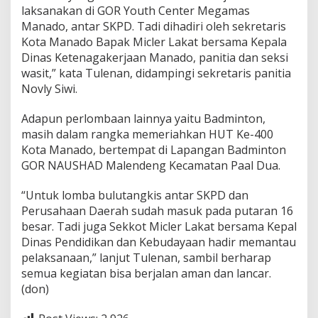
laksanakan di GOR Youth Center Megamas
g
e
Manado, antar SKPD. Tadi dihadiri oleh sekretaris
l
Kota Manado Bapak Micler Lakat bersama Kepala
a
Dinas Ketenagakerjaan Manado, panitia dan seksi
r
wasit,” kata Tulenan, didampingi sekretaris panitia
H
a
Novly Siwi.
r
i
Adapun perlombaan lainnya yaitu Badminton,
I
masih dalam rangka memeriahkan HUT Ke-400
n
Kota Manado, bertempat di Lapangan Badminton
i
GOR NAUSHAD Malendeng Kecamatan Paal Dua.
“Untuk lomba bulutangkis antar SKPD dan
Perusahaan Daerah sudah masuk pada putaran 16
besar. Tadi juga Sekkot Micler Lakat bersama Kepal
Dinas Pendidikan dan Kebudayaan hadir memantau
pelaksanaan,” lanjut Tulenan, sambil berharap
semua kegiatan bisa berjalan aman dan lancar.
(don)