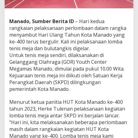
T
e
n
i
Manado, Sumber Berita ID
– Hari kedua
s
rangkaian pelaksanaan perlombaan dalam rangka
M
menyambut Hari Ulang Tahun Kota Manado yang
e
ke-400 terus bergulir. Kali ini pelaksanaan lomba
j
tenis meja dan bulutangkis digelar.
a
d
Untuk tenis meja sendiri, dilaksanakan di
a
Gelanggang Olahraga (GOR) Youth Center
n
Megamas Manado, dimulai pada pukul 10.00 Wita.
B
Kejuaraan tenis meja ini diikuti oleh Satuan Kerja
u
l
Perangkat Daerah (SKPD) dilingkungan
u
pemerintah Kota Manado.
t
a
Menurut ketua panitia HUT Kota Manado ke-400
n
tahun 2023, Herke Tulenan pelaksanaan kegiatan
g
k
lomba tenis meja antar SKPD ini berjalan lancar.
i
“Hari ini, kita melaksanakan beberapa perlombaan
s
masih dalam rangkaian kegiatan HUT Kota
D
Manado yang ke-400. Lomba tenis meja kami
i