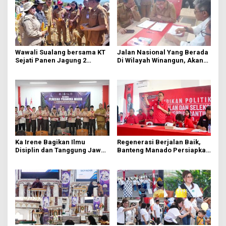
Wawali Sualang bersama KT
Jalan Nasional Yang Berada
Sejati Panen Jagung 2
Di Wilayah Winangun, Akan
Hektare di Paniki Bawah
Segera Diperbaiki Oleh BPJN
Ka Irene Bagikan Ilmu
Regenerasi Berjalan Baik,
Disiplin dan Tanggung Jawab
Banteng Manado Persiapkan
di KMD Kwartir Cabang
562 Kader Turun ke Akar
Manado
Rumput