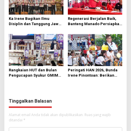
Ka Irene Bagikan Ilmu
Regenerasi Berjalan Baik,
Disiplin dan Tanggung Jawab
Banteng Manado Persiapkan
di KMD Kwartir Cabang
562 Kader Turun ke Akar
Manado
Rumput
Rangkaian HUT dan Bulan
Peringati HAN 2026, Bunda
Pengucapan Syukur GMIM
Irene Pinontoan: Berikan
Syalom Karombasan
Ruang Bagi Anak untuk
Dimulai, Pandelaki:
Tampil Percaya Diri
Kemuliaan Hanya Bagi
Tuhan Yesus
Tinggalkan Balasan
Alamat email Anda tidak akan dipublikasikan.
Ruas yang wajib
ditandai
*