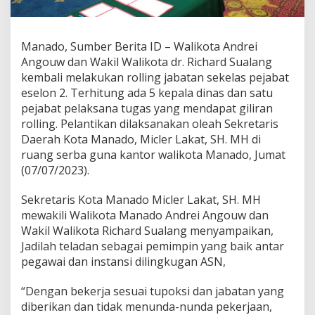
o
l
l
Manado, Sumber Berita ID – Walikota Andrei
i
n
Angouw dan Wakil Walikota dr. Richard Sualang
g
kembali melakukan rolling jabatan sekelas pejabat
J
eselon 2. Terhitung ada 5 kepala dinas dan satu
a
pejabat pelaksana tugas yang mendapat giliran
b
a
rolling. Pelantikan dilaksanakan oleah Sekretaris
t
Daerah Kota Manado, Micler Lakat, SH. MH di
a
ruang serba guna kantor walikota Manado, Jumat
n
(07/07/2023).
,
R
o
Sekretaris Kota Manado Micler Lakat, SH. MH
n
mewakili Walikota Manado Andrei Angouw dan
d
Wakil Walikota Richard Sualang menyampaikan,
o
Jadilah teladan sebagai pemimpin yang baik antar
n
pegawai dan instansi dilingkugan ASN,
u
w
u
“Dengan bekerja sesuai tupoksi dan jabatan yang
K
diberikan dan tidak menunda-nunda pekerjaan,
a