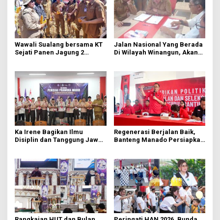
Wawali Sualang bersama KT
Jalan Nasional Yang Berada
Sejati Panen Jagung 2
Di Wilayah Winangun, Akan
Hektare di Paniki Bawah
Segera Diperbaiki Oleh BPJN
Ka Irene Bagikan Ilmu
Regenerasi Berjalan Baik,
Disiplin dan Tanggung Jawab
Banteng Manado Persiapkan
di KMD Kwartir Cabang
562 Kader Turun ke Akar
Manado
Rumput
Rangkaian HUT dan Bulan
Peringati HAN 2026, Bunda