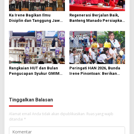
Ka Irene Bagikan Ilmu
Regenerasi Berjalan Baik,
Disiplin dan Tanggung Jawab
Banteng Manado Persiapkan
di KMD Kwartir Cabang
562 Kader Turun ke Akar
Manado
Rumput
Rangkaian HUT dan Bulan
Peringati HAN 2026, Bunda
Pengucapan Syukur GMIM
Irene Pinontoan: Berikan
Syalom Karombasan
Ruang Bagi Anak untuk
Dimulai, Pandelaki:
Tampil Percaya Diri
Kemuliaan Hanya Bagi
Tuhan Yesus
Tinggalkan Balasan
Alamat email Anda tidak akan dipublikasikan.
Ruas yang wajib
ditandai
*