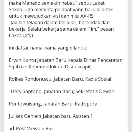
maka Manado semakin hebat,” sebut Lakat.
d
Sekda juga meminta pejabat yang baru dilantik
i
s
untuk mewujudkan visi dan misi AA-RS.
D
“Jadilah teladan dalam berpikir, bertindak dan
i
bekerja. Selalu bekerja sama dalam Tim,” pesan
n
Lakat. (dfy)
s
o
s
ini daftar nama-nama yang dilantik:
Erwin Kontu Jabatan Baru Kepala Dinas Pencatatan
Sipil dan Kependudukan (Disdukcapil).
Rollies Rondonuwu, Jabatan Baru, Kadis Sosial
. Hery Saptono, Jabatan Baru, Sekretatis Dewan
Pontowuisang, Jabatan Baru, Kadispora
Julises Oehlers Jabatan baru Asisten 1
Post Views:
2,852