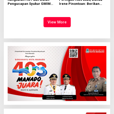
Pengucapan Syukur GMIM
Irene Pinontoan: Berikan
Syalom Karombasan
Ruang Bagi Anak untuk
Dimulai, Pandelaki:
Tampil Percaya Diri
Kemuliaan Hanya Bagi
Tuhan Yesus
View More