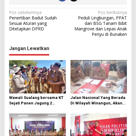
N
Pos sebelumnya
Pos berikutnya
Penertiban Badut Sudah
Peduli Lingkungan, PPAT
a
Sesuai Aturan yang
dan BSG Tanam Bibit
Ditetapkan DPRD
Mangrove dan Lepas Anak
v
Penyu di Bunaken
i
g
Jangan Lewatkan
a
s
i
p
o
s
Wawali Sualang bersama KT
Jalan Nasional Yang Berada
Sejati Panen Jagung 2
Di Wilayah Winangun, Akan
Hektare di Paniki Bawah
Segera Diperbaiki Oleh BPJN