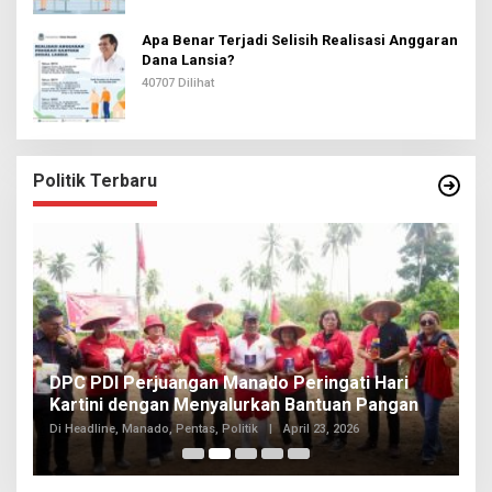
Apa Benar Terjadi Selisih Realisasi Anggaran
Dana Lansia?
40707 Dilihat
Politik Terbaru
I
DPC PDI Perjuangan Manado Peringati Hari
T
Kartini dengan Menyalurkan Bantuan Pangan
I
Di
Di Headline, Manado, Pentas, Politik
|
April 23, 2026
20