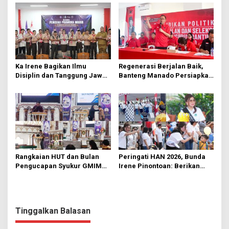
Ka Irene Bagikan Ilmu
Regenerasi Berjalan Baik,
Disiplin dan Tanggung Jawab
Banteng Manado Persiapkan
di KMD Kwartir Cabang
562 Kader Turun ke Akar
Manado
Rumput
Rangkaian HUT dan Bulan
Peringati HAN 2026, Bunda
Pengucapan Syukur GMIM
Irene Pinontoan: Berikan
Syalom Karombasan
Ruang Bagi Anak untuk
Dimulai, Pandelaki:
Tampil Percaya Diri
Kemuliaan Hanya Bagi
Tuhan Yesus
Tinggalkan Balasan