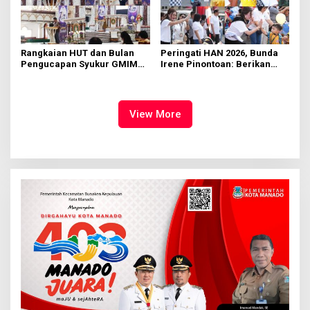
Rangkaian HUT dan Bulan
Peringati HAN 2026, Bunda
Pengucapan Syukur GMIM
Irene Pinontoan: Berikan
Syalom Karombasan
Ruang Bagi Anak untuk
Dimulai, Pandelaki:
Tampil Percaya Diri
Kemuliaan Hanya Bagi
Tuhan Yesus
View More