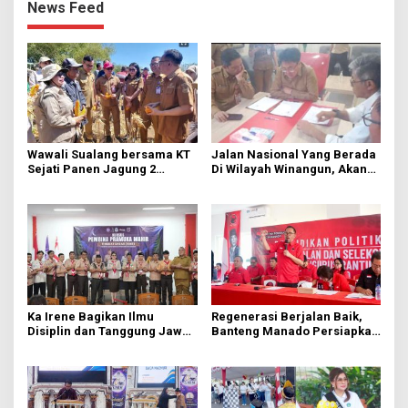
News Feed
Wawali Sualang bersama KT
Jalan Nasional Yang Berada
Sejati Panen Jagung 2
Di Wilayah Winangun, Akan
Hektare di Paniki Bawah
Segera Diperbaiki Oleh BPJN
Ka Irene Bagikan Ilmu
Regenerasi Berjalan Baik,
Disiplin dan Tanggung Jawab
Banteng Manado Persiapkan
di KMD Kwartir Cabang
562 Kader Turun ke Akar
Manado
Rumput