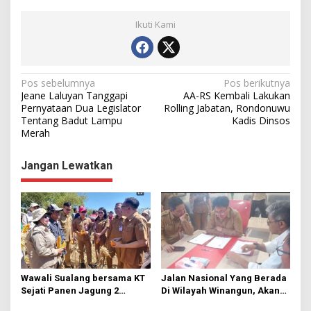
Ikuti Kami
N
Pos sebelumnya
Pos berikutnya
Jeane Laluyan Tanggapi
AA-RS Kembali Lakukan
a
Pernyataan Dua Legislator
Rolling Jabatan, Rondonuwu
Tentang Badut Lampu
Kadis Dinsos
v
Merah
i
g
Jangan Lewatkan
a
s
i
p
o
s
Wawali Sualang bersama KT
Jalan Nasional Yang Berada
Sejati Panen Jagung 2
Di Wilayah Winangun, Akan
Hektare di Paniki Bawah
Segera Diperbaiki Oleh BPJN