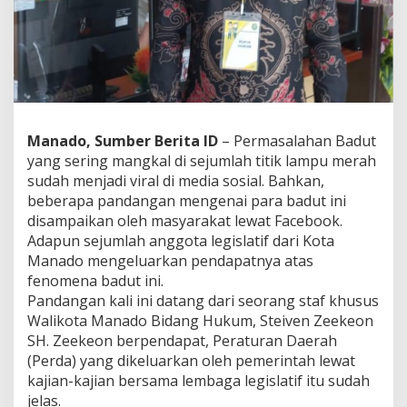
S
e
s
u
a
i
A
t
Manado, Sumber Berita ID
– Permasalahan Badut
u
r
yang sering mangkal di sejumlah titik lampu merah
a
sudah menjadi viral di media sosial. Bahkan,
n
beberapa pandangan mengenai para badut ini
y
disampaikan oleh masyarakat lewat Facebook.
a
Adapun sejumlah anggota legislatif dari Kota
n
g
Manado mengeluarkan pendapatnya atas
D
fenomena badut ini.
i
Pandangan kali ini datang dari seorang staf khusus
t
Walikota Manado Bidang Hukum, Steiven Zeekeon
e
t
SH. Zeekeon berpendapat, Peraturan Daerah
a
(Perda) yang dikeluarkan oleh pemerintah lewat
p
kajian-kajian bersama lembaga legislatif itu sudah
k
jelas.
a