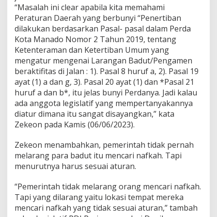
“Masalah ini clear apabila kita memahami
n
D
Peraturan Daerah yang berbunyi “Penertiban
P
dilakukan berdasarkan Pasal- pasal dalam Perda
R
Kota Manado Nomor 2 Tahun 2019, tentang
D
Ketenteraman dan Ketertiban Umum yang
mengatur mengenai Larangan Badut/Pengamen
beraktifitas di Jalan : 1). Pasal 8 huruf a, 2). Pasal 19
ayat (1) a dan g, 3). Pasal 20 ayat (1) dan *Pasal 21
huruf a dan b*, itu jelas bunyi Perdanya. Jadi kalau
ada anggota legislatif yang mempertanyakannya
diatur dimana itu sangat disayangkan,” kata
Zekeon pada Kamis (06/06/2023).
Zekeon menambahkan, pemerintah tidak pernah
melarang para badut itu mencari nafkah. Tapi
menurutnya harus sesuai aturan.
“Pemerintah tidak melarang orang mencari nafkah.
Tapi yang dilarang yaitu lokasi tempat mereka
mencari nafkah yang tidak sesuai aturan,” tambah