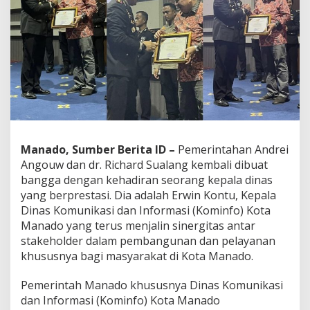
g
a
P
e
m
e
r
i
n
t
a
h
Manado, Sumber Berita ID –
Pemerintahan Andrei
a
Angouw dan dr. Richard Sualang kembali dibuat
n
bangga dengan kehadiran seorang kepala dinas
A
yang berprestasi. Dia adalah Erwin Kontu, Kepala
A
R
Dinas Komunikasi dan Informasi (Kominfo) Kota
S
Manado yang terus menjalin sinergitas antar
i
stakeholder dalam pembangunan dan pelayanan
t
khususnya bagi masyarakat di Kota Manado.
u
B
e
Pemerintah Manado khususnya Dinas Komunikasi
r
dan Informasi (Kominfo) Kota Manado
n