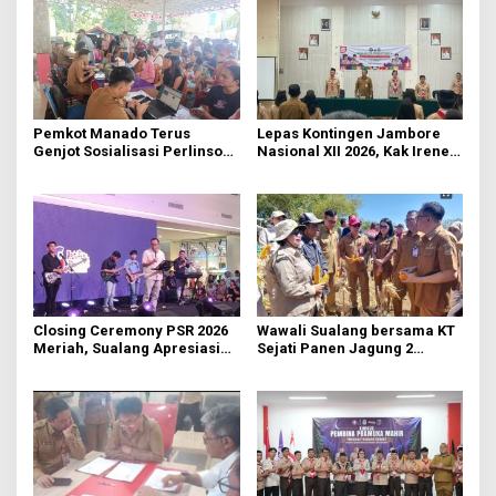
Pemkot Manado Terus
Lepas Kontingen Jambore
Genjot Sosialisasi Perlinsos
Nasional XII 2026, Kak Irene:
Digital
Selalu Kompak dan Jaga
Kesehatan
Closing Ceremony PSR 2026
Wawali Sualang bersama KT
Meriah, Sualang Apresiasi
Sejati Panen Jagung 2
Keterlibatan 10 Ribu Remaja
Hektare di Paniki Bawah
GMIM