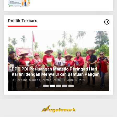
Politik Terbaru
I
DPC PDI Perjuangan Manado Peringati Hari
T
Kartini dengan Menyalurkan Bantuan Pangan
I
Di
Di Headline, Manado, Pentas, Politik
|
April 23, 2026
20