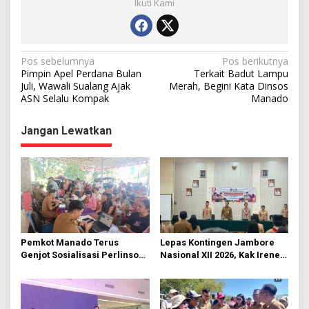
Ikuti Kami
N
Pos sebelumnya
Pos berikutnya
Pimpin Apel Perdana Bulan
Terkait Badut Lampu
a
Juli, Wawali Sualang Ajak
Merah, Begini Kata Dinsos
ASN Selalu Kompak
Manado
v
i
Jangan Lewatkan
g
a
s
i
p
o
Pemkot Manado Terus
Lepas Kontingen Jambore
s
Genjot Sosialisasi Perlinsos
Nasional XII 2026, Kak Irene:
Digital
Selalu Kompak dan Jaga
Kesehatan