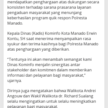
mendapatkan penghargaan atas dukungan secara
a
konsisten terhadap sarana prasarana layanan
m
a
pengaduan masyarakat yang menunjang
E
keberhasilan program quik respon Polresta
r
Manado.
w
i
Kepala Dinas (Kadis) Kominfo Kota Manado Erwin
n
K
Kontu, SH saat menerima menyampaikan rasa
o
syukur dan terima kasihnya bagi Polresta Manado
n
atas penghargaan yang diberikan.
t
u
“Tentunya ini akan menambah semangat kami
Dinas Kominfo menjalin sinergitas antar
stakeholder dan komitmen dalam memberikan
informasi dan pelayanan bagi masyarakat,”
ujarnya.
Dirinya juga mengatakan bahwa Walikota Andrei
Angouw dan Wakil Walikota dr. Richard Sualang
selalu mengingatkan untuk selalu meningkatkan
pelayanan bagi masyarakat.