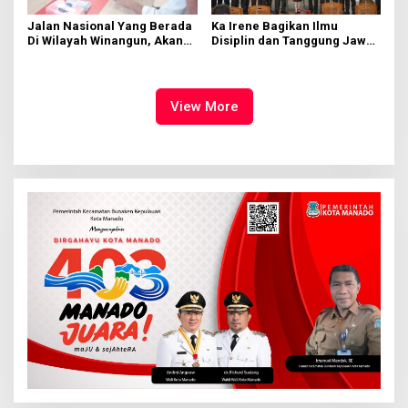
Jalan Nasional Yang Berada
Ka Irene Bagikan Ilmu
Di Wilayah Winangun, Akan
Disiplin dan Tanggung Jawab
Segera Diperbaiki Oleh BPJN
di KMD Kwartir Cabang
Manado
View More