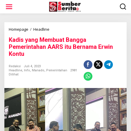
L
e
w
a
t
i
Homepage
/
Headline
K
k
a
Kadis yang Membuat Bangga
e
d
k
i
Pemerintahan AARS itu Bernama Erwin
o
s
Kontu
n
y
t
a
e
n
Redaksi
Juli 4, 2023
n
Headline
,
Info
,
Manado
,
Pemerintahan
2981
g
Dilihat
M
e
m
b
u
a
t
B
a
n
g