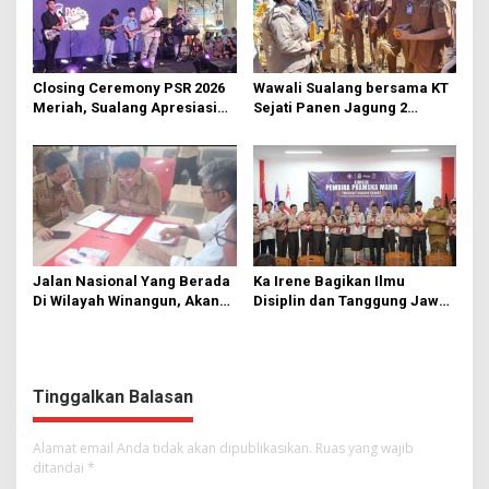
Closing Ceremony PSR 2026
Wawali Sualang bersama KT
Meriah, Sualang Apresiasi
Sejati Panen Jagung 2
Keterlibatan 10 Ribu Remaja
Hektare di Paniki Bawah
GMIM
Jalan Nasional Yang Berada
Ka Irene Bagikan Ilmu
Di Wilayah Winangun, Akan
Disiplin dan Tanggung Jawab
Segera Diperbaiki Oleh BPJN
di KMD Kwartir Cabang
Manado
Tinggalkan Balasan
Alamat email Anda tidak akan dipublikasikan.
Ruas yang wajib
ditandai
*