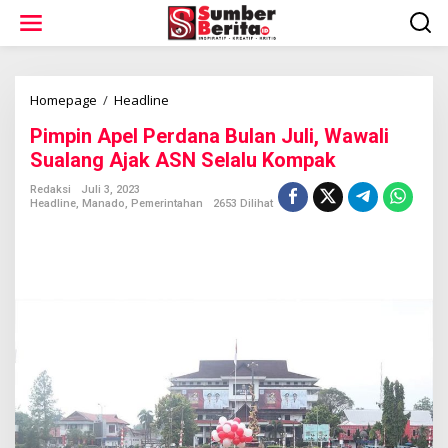
L
e
w
a
t
i
Homepage
/
Headline
P
k
i
Pimpin Apel Perdana Bulan Juli, Wawali
e
m
k
p
Sualang Ajak ASN Selalu Kompak
o
i
n
n
Redaksi
Juli 3, 2023
t
Headline
,
Manado
,
Pemerintahan
2653 Dilihat
A
e
p
n
e
l
P
e
r
d
a
n
a
B
u
l