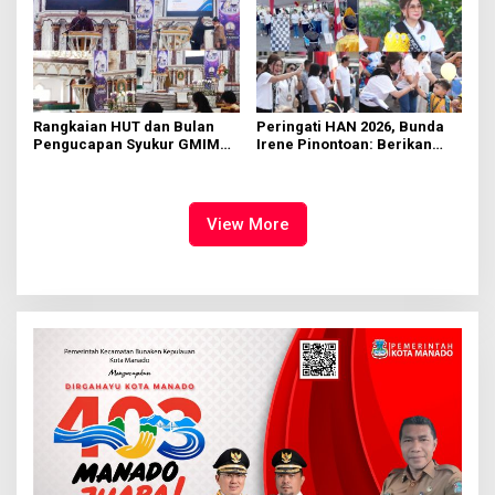
Rangkaian HUT dan Bulan
Peringati HAN 2026, Bunda
Pengucapan Syukur GMIM
Irene Pinontoan: Berikan
Syalom Karombasan
Ruang Bagi Anak untuk
Dimulai, Pandelaki:
Tampil Percaya Diri
Kemuliaan Hanya Bagi
Tuhan Yesus
View More