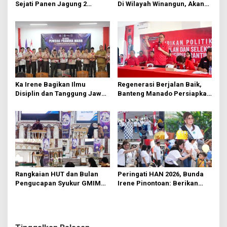
s
Sejati Panen Jagung 2
Di Wilayah Winangun, Akan
Hektare di Paniki Bawah
Segera Diperbaiki Oleh BPJN
Ka Irene Bagikan Ilmu
Regenerasi Berjalan Baik,
Disiplin dan Tanggung Jawab
Banteng Manado Persiapkan
di KMD Kwartir Cabang
562 Kader Turun ke Akar
Manado
Rumput
Rangkaian HUT dan Bulan
Peringati HAN 2026, Bunda
Pengucapan Syukur GMIM
Irene Pinontoan: Berikan
Syalom Karombasan
Ruang Bagi Anak untuk
Dimulai, Pandelaki:
Tampil Percaya Diri
Kemuliaan Hanya Bagi
Tuhan Yesus