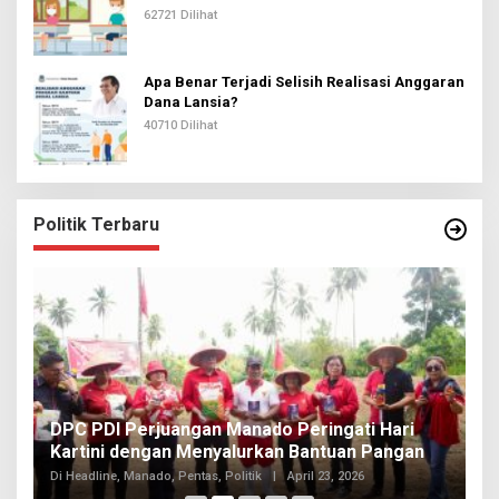
62721 Dilihat
Apa Benar Terjadi Selisih Realisasi Anggaran
Dana Lansia?
40710 Dilihat
Politik Terbaru
I
DPC PDI Perjuangan Manado Peringati Hari
T
Kartini dengan Menyalurkan Bantuan Pangan
I
Di
Di Headline, Manado, Pentas, Politik
|
April 23, 2026
20