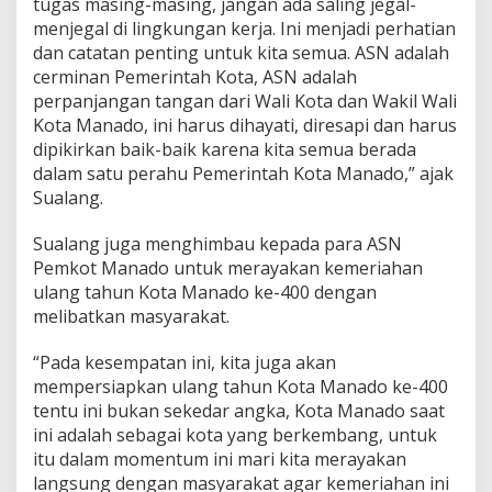
tugas masing-masing, jangan ada saling jegal-
S
menjegal di lingkungan kerja. Ini menjadi perhatian
N
dan catatan penting untuk kita semua. ASN adalah
S
cerminan Pemerintah Kota, ASN adalah
e
l
perpanjangan tangan dari Wali Kota dan Wakil Wali
a
Kota Manado, ini harus dihayati, diresapi dan harus
l
dipikirkan baik-baik karena kita semua berada
u
dalam satu perahu Pemerintah Kota Manado,” ajak
K
o
Sualang.
m
p
Sualang juga menghimbau kepada para ASN
a
Pemkot Manado untuk merayakan kemeriahan
k
ulang tahun Kota Manado ke-400 dengan
melibatkan masyarakat.
“Pada kesempatan ini, kita juga akan
mempersiapkan ulang tahun Kota Manado ke-400
tentu ini bukan sekedar angka, Kota Manado saat
ini adalah sebagai kota yang berkembang, untuk
itu dalam momentum ini mari kita merayakan
langsung dengan masyarakat agar kemeriahan ini