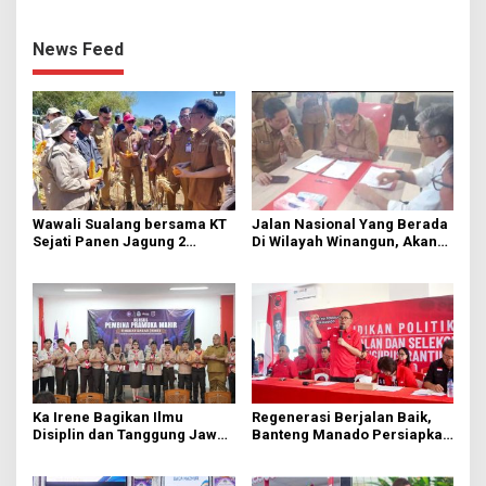
News Feed
Wawali Sualang bersama KT
Jalan Nasional Yang Berada
Sejati Panen Jagung 2
Di Wilayah Winangun, Akan
Hektare di Paniki Bawah
Segera Diperbaiki Oleh BPJN
Ka Irene Bagikan Ilmu
Regenerasi Berjalan Baik,
Disiplin dan Tanggung Jawab
Banteng Manado Persiapkan
di KMD Kwartir Cabang
562 Kader Turun ke Akar
Manado
Rumput