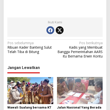
Ikuti Kami
N
Pos sebelumnya
Pos berikutnya
Ribuan Kader Banteng Sulut
Kadis yang Membuat
a
Telah Tiba di Bitung
Bangga Pemerintahan AARS
itu Bernama Erwin Kontu
v
i
Jangan Lewatkan
g
a
s
i
p
o
Wawali Sualang bersama KT
Jalan Nasional Yang Berada