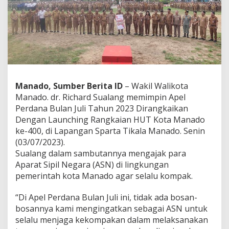
a
n
J
u
l
i
,
W
a
Manado, Sumber Berita ID
– Wakil Walikota
w
Manado. dr. Richard Sualang memimpin Apel
a
Perdana Bulan Juli Tahun 2023 Dirangkaikan
l
i
Dengan Launching Rangkaian HUT Kota Manado
S
ke-400, di Lapangan Sparta Tikala Manado. Senin
u
(03/07/2023).
a
Sualang dalam sambutannya mengajak para
l
a
Aparat Sipil Negara (ASN) di lingkungan
n
pemerintah kota Manado agar selalu kompak.
g
A
“Di Apel Perdana Bulan Juli ini, tidak ada bosan-
j
bosannya kami mengingatkan sebagai ASN untuk
a
k
selalu menjaga kekompakan dalam melaksanakan
A