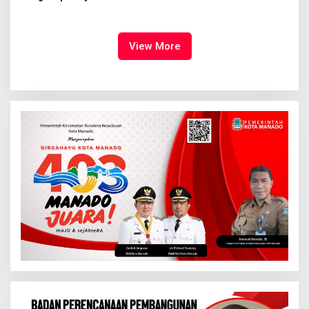
Syalom Karombasan
Ruang Bagi Anak untuk
Dimulai, Pandelaki:
Tampil Percaya Diri
Kemuliaan Hanya Bagi
Tuhan Yesus
View More