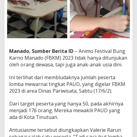
b
a
M
e
w
a
r
n
a
Manado, Sumber Berita ID
– Animo Festival Bung
i
Karno Manado (FBKM) 2023 tidak hanya ditunjukan
F
oleh orang dewasa, tapi juga anak-anak usia dini.
B
K
M
Ini terlihat dari membludaknya jumlah peserta
2
lomba mewarnai tingkat PAUD, yang digelar FBKM
0
2023 di area Dinas Pariwisata, Sabtu (17/6/2).
2
3
T
Dari target peserta yang hanya 50, pada akhirnya
i
menjadi 176 orang. Mereka mewakili PAUD yang
n
ada di Kota Tinutuan.
g
g
Antusiasme tersebut diungkapkan Valerie Rarun
i
sebagai salah satu peserta. “Tadi saya ikut lomba