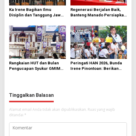
Ka Irene Bagikan Ilmu
Regenerasi Berjalan Baik,
Disiplin dan Tanggung Jawab
Banteng Manado Persiapkan
di KMD Kwartir Cabang
562 Kader Turun ke Akar
Manado
Rumput
Rangkaian HUT dan Bulan
Peringati HAN 2026, Bunda
Pengucapan Syukur GMIM
Irene Pinontoan: Berikan
Syalom Karombasan
Ruang Bagi Anak untuk
Dimulai, Pandelaki:
Tampil Percaya Diri
Kemuliaan Hanya Bagi
Tuhan Yesus
Tinggalkan Balasan
Alamat email Anda tidak akan dipublikasikan.
Ruas yang wajib
ditandai
*