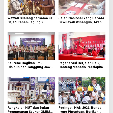
Wawali Sualang bersama KT
Jalan Nasional Yang Berada
Sejati Panen Jagung 2
Di Wilayah Winangun, Akan
Hektare di Paniki Bawah
Segera Diperbaiki Oleh BPJN
Ka Irene Bagikan Ilmu
Regenerasi Berjalan Baik,
Disiplin dan Tanggung Jawab
Banteng Manado Persiapkan
di KMD Kwartir Cabang
562 Kader Turun ke Akar
Manado
Rumput
Rangkaian HUT dan Bulan
Peringati HAN 2026, Bunda
Pengucapan Syukur GMIM
Irene Pinontoan: Berikan