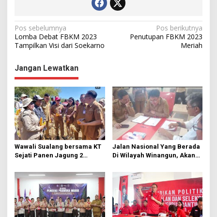
N
Pos sebelumnya
Pos berikutnya
Lomba Debat FBKM 2023
Penutupan FBKM 2023
a
Tampilkan Visi dari Soekarno
Meriah
v
Jangan Lewatkan
i
g
a
s
i
p
Wawali Sualang bersama KT
Jalan Nasional Yang Berada
o
Sejati Panen Jagung 2
Di Wilayah Winangun, Akan
s
Hektare di Paniki Bawah
Segera Diperbaiki Oleh BPJN