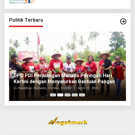
Politik Terbaru
I
DPC PDI Perjuangan Manado Peringati Hari
T
Kartini dengan Menyalurkan Bantuan Pangan
I
Di
Di Headline, Manado, Pentas, Politik
|
April 23, 2026
20