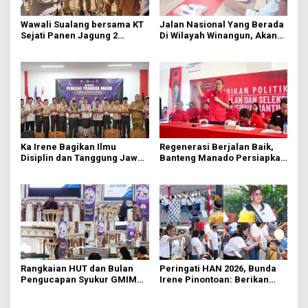
Wawali Sualang bersama KT
Jalan Nasional Yang Berada
Sejati Panen Jagung 2
Di Wilayah Winangun, Akan
Hektare di Paniki Bawah
Segera Diperbaiki Oleh BPJN
Ka Irene Bagikan Ilmu
Regenerasi Berjalan Baik,
Disiplin dan Tanggung Jawab
Banteng Manado Persiapkan
di KMD Kwartir Cabang
562 Kader Turun ke Akar
Manado
Rumput
Rangkaian HUT dan Bulan
Peringati HAN 2026, Bunda
Pengucapan Syukur GMIM
Irene Pinontoan: Berikan
Syalom Karombasan
Ruang Bagi Anak untuk
Dimulai, Pandelaki:
Tampil Percaya Diri