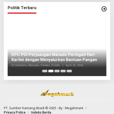
Politik Terbaru
I
DPC PDI Perjuangan Manado Peringati Hari
T
Kartini dengan Menyalurkan Bantuan Pangan
I
Di
Di Headline, Manado, Pentas, Politik
|
April 23, 2026
20
PT. Sumber Kamang Abadi
© 2025 - By :
Megahmark
Privacy Police
Indeks Berita