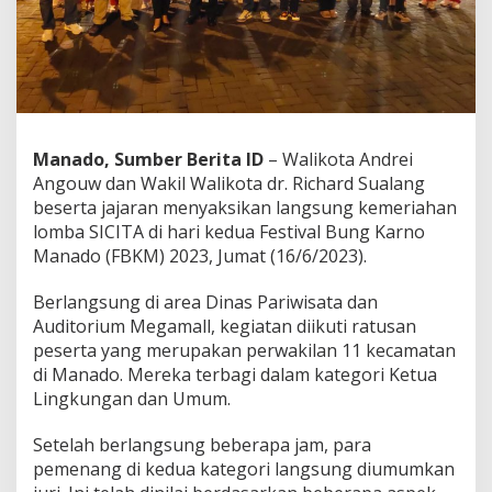
n
P
e
s
e
r
t
a
Manado, Sumber Berita ID
– Walikota Andrei
T
Angouw dan Wakil Walikota dr. Richard Sualang
e
beserta jajaran menyaksikan langsung kemeriahan
r
lomba SICITA di hari kedua Festival Bung Karno
l
i
Manado (FBKM) 2023, Jumat (16/6/2023).
b
a
Berlangsung di area Dinas Pariwisata dan
t
Auditorium Megamall, kegiatan diikuti ratusan
d
peserta yang merupakan perwakilan 11 kecamatan
a
l
di Manado. Mereka terbagi dalam kategori Ketua
a
Lingkungan dan Umum.
m
S
Setelah berlangsung beberapa jam, para
e
pemenang di kedua kategori langsung diumumkan
n
a