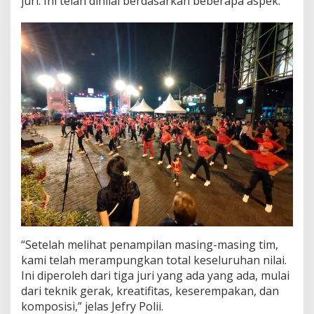
juri. Ini telah dinilai berdasarkan beberapa aspek.
m
S
I
C
I
T
A
“Setelah melihat penampilan masing-masing tim,
kami telah merampungkan total keseluruhan nilai.
Ini diperoleh dari tiga juri yang ada yang ada, mulai
dari teknik gerak, kreatifitas, keserempakan, dan
komposisi,” jelas Jefry Polii.