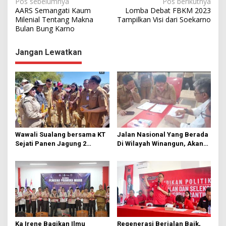
N
Pos sebelumnya
Pos berikutnya
AARS Semangati Kaum
Lomba Debat FBKM 2023
a
Milenial Tentang Makna
Tampilkan Visi dari Soekarno
Bulan Bung Karno
v
i
Jangan Lewatkan
g
a
s
i
p
o
Wawali Sualang bersama KT
Jalan Nasional Yang Berada
s
Sejati Panen Jagung 2
Di Wilayah Winangun, Akan
Hektare di Paniki Bawah
Segera Diperbaiki Oleh BPJN
Ka Irene Bagikan Ilmu
Regenerasi Berjalan Baik,