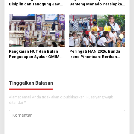
Disiplin dan Tanggung Jawab
Banteng Manado Persiapkan
di KMD Kwartir Cabang
562 Kader Turun ke Akar
Manado
Rumput
Rangkaian HUT dan Bulan
Peringati HAN 2026, Bunda
Pengucapan Syukur GMIM
Irene Pinontoan: Berikan
Syalom Karombasan
Ruang Bagi Anak untuk
Dimulai, Pandelaki:
Tampil Percaya Diri
Kemuliaan Hanya Bagi
Tuhan Yesus
Tinggalkan Balasan
Alamat email Anda tidak akan dipublikasikan.
Ruas yang wajib
ditandai
*