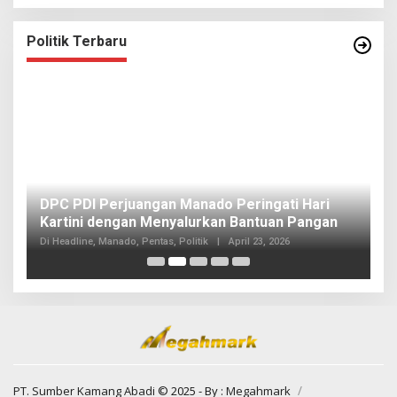
Politik Terbaru
I
DPC PDI Perjuangan Manado Peringati Hari
T
Kartini dengan Menyalurkan Bantuan Pangan
I
Di
Di Headline, Manado, Pentas, Politik
|
April 23, 2026
20
PT. Sumber Kamang Abadi
© 2025 - By :
Megahmark