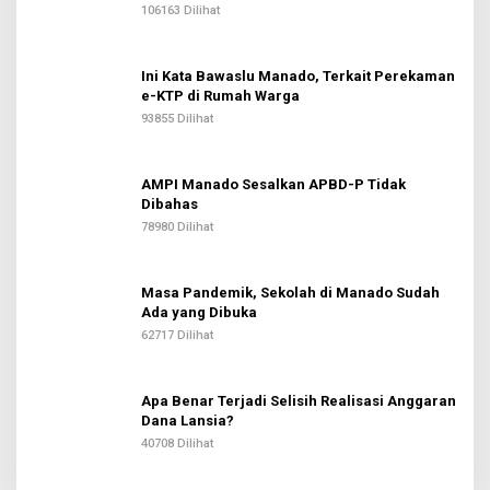
106163 Dilihat
Ini Kata Bawaslu Manado, Terkait Perekaman
e-KTP di Rumah Warga
93855 Dilihat
AMPI Manado Sesalkan APBD-P Tidak
Dibahas
78980 Dilihat
Masa Pandemik, Sekolah di Manado Sudah
Ada yang Dibuka
62717 Dilihat
Apa Benar Terjadi Selisih Realisasi Anggaran
Dana Lansia?
40708 Dilihat