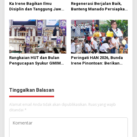
Ka Irene Bagikan Ilmu
Regenerasi Berjalan Baik,
Disiplin dan Tanggung Jawab
Banteng Manado Persiapkan
di KMD Kwartir Cabang
562 Kader Turun ke Akar
Manado
Rumput
Rangkaian HUT dan Bulan
Peringati HAN 2026, Bunda
Pengucapan Syukur GMIM
Irene Pinontoan: Berikan
Syalom Karombasan
Ruang Bagi Anak untuk
Dimulai, Pandelaki:
Tampil Percaya Diri
Kemuliaan Hanya Bagi
Tuhan Yesus
Tinggalkan Balasan
Alamat email Anda tidak akan dipublikasikan.
Ruas yang wajib
ditandai
*