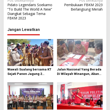
N
Pos sebelumnya
Pos berikutnya
Pidato Legendaris Soekarno
Pembukaan FBKM 2023
a
“To Build The World A New”
Berlangsung Meriah
Diangkat Sebagai Tema
v
FBKM 2023
i
g
Jangan Lewatkan
a
s
i
p
o
s
Wawali Sualang bersama KT
Jalan Nasional Yang Berada
Sejati Panen Jagung 2
Di Wilayah Winangun, Akan
Hektare di Paniki Bawah
Segera Diperbaiki Oleh BPJN