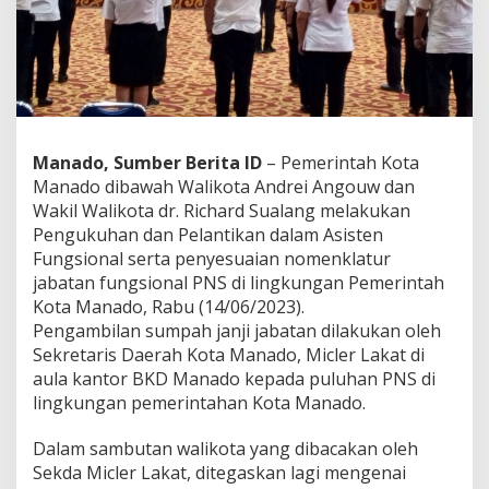
n
d
a
n
P
e
n
y
Manado, Sumber Berita ID
– Pemerintah Kota
e
Manado dibawah Walikota Andrei Angouw dan
s
Wakil Walikota dr. Richard Sualang melakukan
u
a
Pengukuhan dan Pelantikan dalam Asisten
i
Fungsional serta penyesuaian nomenklatur
a
jabatan fungsional PNS di lingkungan Pemerintah
n
Kota Manado, Rabu (14/06/2023).
N
o
Pengambilan sumpah janji jabatan dilakukan oleh
m
Sekretaris Daerah Kota Manado, Micler Lakat di
e
aula kantor BKD Manado kepada puluhan PNS di
n
lingkungan pemerintahan Kota Manado.
k
l
a
Dalam sambutan walikota yang dibacakan oleh
t
Sekda Micler Lakat, ditegaskan lagi mengenai
u