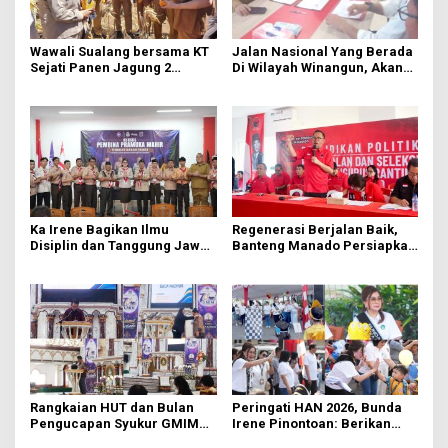
Wawali Sualang bersama KT
Jalan Nasional Yang Berada
Sejati Panen Jagung 2
Di Wilayah Winangun, Akan
Hektare di Paniki Bawah
Segera Diperbaiki Oleh BPJN
Ka Irene Bagikan Ilmu
Regenerasi Berjalan Baik,
Disiplin dan Tanggung Jawab
Banteng Manado Persiapkan
di KMD Kwartir Cabang
562 Kader Turun ke Akar
Manado
Rumput
Rangkaian HUT dan Bulan
Peringati HAN 2026, Bunda
Pengucapan Syukur GMIM
Irene Pinontoan: Berikan
Syalom Karombasan
Ruang Bagi Anak untuk