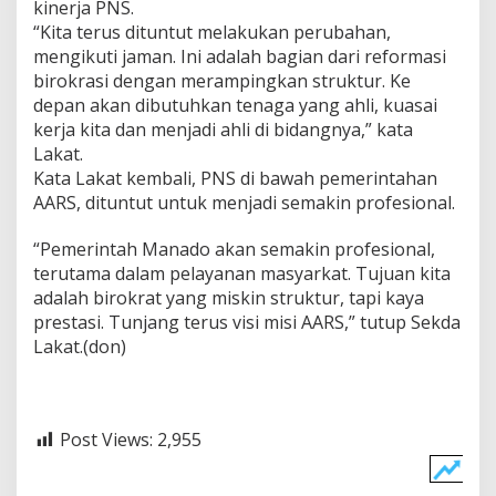
kinerja PNS.
r
“Kita terus dituntut melakukan perubahan,
J
mengikuti jaman. Ini adalah bagian dari reformasi
a
b
birokrasi dengan merampingkan struktur. Ke
a
depan akan dibutuhkan tenaga yang ahli, kuasai
t
kerja kita dan menjadi ahli di bidangnya,” kata
a
Lakat.
n
F
Kata Lakat kembali, PNS di bawah pemerintahan
u
AARS, dituntut untuk menjadi semakin profesional.
n
g
“Pemerintah Manado akan semakin profesional,
s
terutama dalam pelayanan masyarkat. Tujuan kita
i
o
adalah birokrat yang miskin struktur, tapi kaya
n
prestasi. Tunjang terus visi misi AARS,” tutup Sekda
a
Lakat.(don)
l
P
N
S
Post Views:
2,955