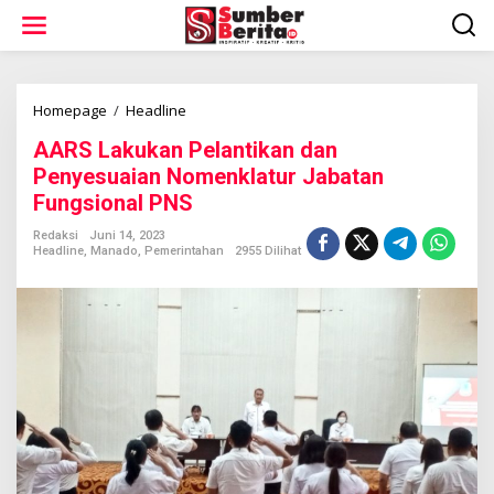
L
e
w
a
t
i
Homepage
/
Headline
A
k
A
AARS Lakukan Pelantikan dan
e
R
k
S
Penyesuaian Nomenklatur Jabatan
o
L
Fungsional PNS
n
a
t
k
Redaksi
Juni 14, 2023
e
u
Headline
,
Manado
,
Pemerintahan
2955 Dilihat
n
k
a
n
P
e
l
a
n
t
i
k
a