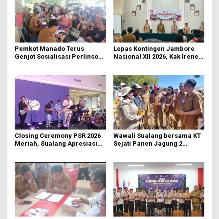
Pemkot Manado Terus
Lepas Kontingen Jambore
Genjot Sosialisasi Perlinsos
Nasional XII 2026, Kak Irene:
Digital
Selalu Kompak dan Jaga
Kesehatan
Closing Ceremony PSR 2026
Wawali Sualang bersama KT
Meriah, Sualang Apresiasi
Sejati Panen Jagung 2
Keterlibatan 10 Ribu Remaja
Hektare di Paniki Bawah
GMIM