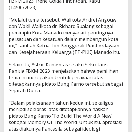
FBKM 2023, Irene Golda Pinontoan, Rabu
2
(14/06/2023).
3
“Melalui tema tersebut, Walikota Andrei Angouw
dan Wakil Walikota dr. Richard Sualang sebagai
pemimpin Kota Manado menyadari pentingnya
persatuan dan kesatuan dalam membangun kota
ini,” tambah Ketua Tim Penggerak Pemberdayaan
dan Kesejahteraan Keluarga (TP-PKK) Manado itu.
Selain itu, Astrid Kumentas selaku Sekretaris
Panitia FBKM 2023 menjelaskan bahwa pemilihan
tema ini merupakan bentuk perayaan atas
ditetapkannya pidato Bung Karno tersebut sebagai
Sejarah Dunia.
“Dalam pelaksanaan tahun kedua ini, sekaligus
menjadi selebrasi atas ditetapkannya naskah
pidato Bung Karno ‘To Build The World A New’
sebagai Memory Of The World. Untuk itu, apresiasi
atas diakuinya Pancasila sebagai ideologi