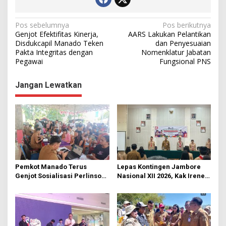
N
Pos sebelumnya
Pos berikutnya
Genjot Efektifitas Kinerja,
AARS Lakukan Pelantikan
a
Disdukcapil Manado Teken
dan Penyesuaian
Pakta Integritas dengan
Nomenklatur Jabatan
v
Pegawai
Fungsional PNS
i
g
Jangan Lewatkan
a
s
i
p
o
s
Pemkot Manado Terus
Lepas Kontingen Jambore
Genjot Sosialisasi Perlinsos
Nasional XII 2026, Kak Irene:
Digital
Selalu Kompak dan Jaga
Kesehatan