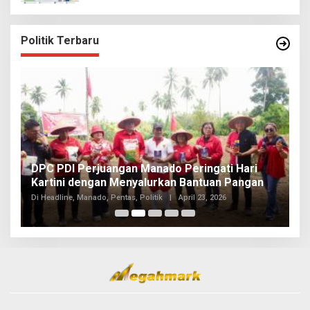
Politik Terbaru
I
DPC PDI Perjuangan Manado Peringati Hari
T
Kartini dengan Menyalurkan Bantuan Pangan
I
Di
Di Headline, Manado, Pentas, Politik
|
April 23, 2026
20