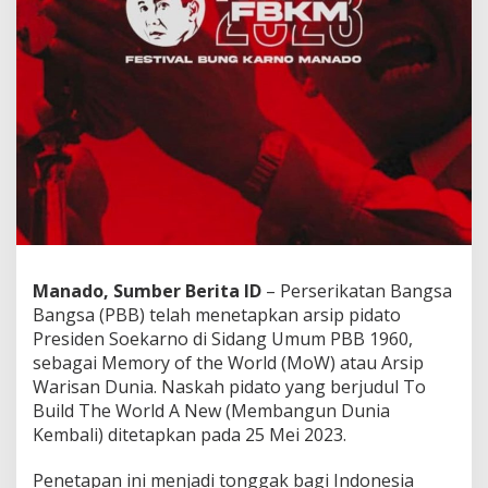
a
r
n
o
"
T
o
B
u
i
l
d
T
h
e
Manado, Sumber Berita ID
– Perserikatan Bangsa
W
Bangsa (PBB) telah menetapkan arsip pidato
o
Presiden Soekarno di Sidang Umum PBB 1960,
r
sebagai Memory of the World (MoW) atau Arsip
l
Warisan Dunia. Naskah pidato yang berjudul To
d
A
Build The World A New (Membangun Dunia
N
Kembali) ditetapkan pada 25 Mei 2023.
e
w
Penetapan ini menjadi tonggak bagi Indonesia
"