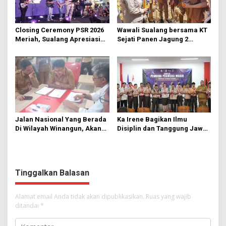
Closing Ceremony PSR 2026
Wawali Sualang bersama KT
Meriah, Sualang Apresiasi
Sejati Panen Jagung 2
Keterlibatan 10 Ribu Remaja
Hektare di Paniki Bawah
GMIM
Jalan Nasional Yang Berada
Ka Irene Bagikan Ilmu
Di Wilayah Winangun, Akan
Disiplin dan Tanggung Jawab
Segera Diperbaiki Oleh BPJN
di KMD Kwartir Cabang
Manado
Tinggalkan Balasan
Alamat email Anda tidak akan dipublikasikan.
Ruas yang wajib
ditandai
*