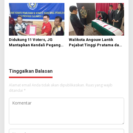
Kinerja yang Baik
Didukung 11 Voters, JG
Walikota Angouw Lantik
Mantapkan Kendali Pegang
Pejabat Tinggi Pratama dan
PSSI Sulut
Administrator
Tinggalkan Balasan
Alamat email Anda tidak akan dipublikasikan.
Ruas yang wajib
ditandai
*