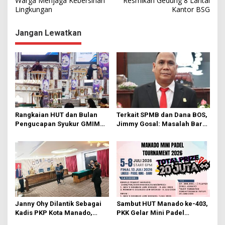
Warga Menjaga Kebersihan
Resmikan Gedung 8 Lantai
Lingkungan
Kantor BSG
v
i
Jangan Lewatkan
g
a
s
i
p
o
Rangkaian HUT dan Bulan
Terkait SPMB dan Dana BOS,
s
Pengucapan Syukur GMIM
Jimmy Gosal: Masalah Baru
Syalom Karombasan
Muncul Masalah Lama
Dimulai, Pandelaki:
Terulang
Kemuliaan Hanya Bagi
Tuhan Yesus
Janny Ohy Dilantik Sebagai
Sambut HUT Manado ke-403,
Kadis PKP Kota Manado,
PKK Gelar Mini Padel
Richard Sualang: Tunjukkan
Turnamen