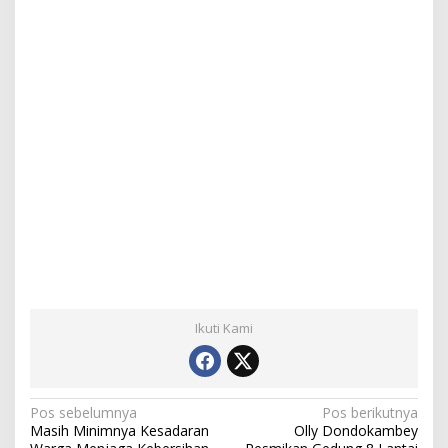
Ikuti Kami
N
Pos sebelumnya
Pos berikutnya
Masih Minimnya Kesadaran
Olly Dondokambey
a