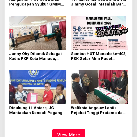
Pengucapan Syukur GMIM
Jimmy Gosal: Masalah Baru
Syalom Karombasan
Muncul Masalah Lama
Dimulai, Pandelaki:
Terulang
Kemuliaan Hanya Bagi
Tuhan Yesus
Janny Ohy Dilantik Sebagai
Sambut HUT Manado ke-403,
Kadis PKP Kota Manado,
PKK Gelar Mini Padel
Richard Sualang: Tunjukkan
Turnamen
Kinerja yang Baik
Didukung 11 Voters, JG
Walikota Angouw Lantik
Mantapkan Kendali Pegang
Pejabat Tinggi Pratama dan
PSSI Sulut
Administrator
View More