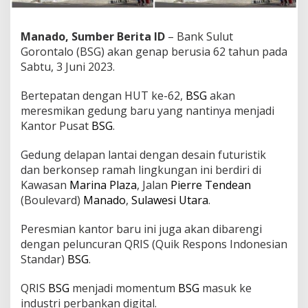
a
n
R
Manado, Sumber Berita ID
– Bank Sulut
e
Gorontalo (BSG) akan genap berusia 62 tahun pada
s
Sabtu, 3 Juni 2023.
m
i
Bertepatan dengan HUT ke-62,
BSG
akan
k
a
meresmikan gedung baru yang nantinya menjadi
n
Kantor Pusat
BSG
.
K
a
Gedung delapan lantai dengan desain futuristik
n
dan berkonsep ramah lingkungan ini berdiri di
t
o
Kawasan
Marina Plaza
, Jalan
Pierre Tendean
r
(Boulevard)
Manado
,
Sulawesi Utara
.
P
u
Peresmian kantor baru ini juga akan dibarengi
s
dengan peluncuran QRIS (Quik Respons Indonesian
a
t
Standar)
BSG
.
B
a
QRIS
BSG
menjadi momentum
BSG
masuk ke
r
industri perbankan digital.
u