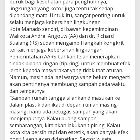
buruk bagi kesehatan para penghuninya,
i
lingkungan yang kotor juga tentu tak sedap
n
dipandang mata. Untuk itu, sangat penting untuk
g
k
selalu menjaga kebersihan lingkungan.
u
Kota Manado sendiri, di bawah kepemimpinan
n
Walikota Andrei Angouw (AA) dan dr. Richard
g
Sualang (RS) sudah mengambil langkah kongkrit
a
terkait menjaga kebersihan lingkungan.
n
Pemerintahan AARS bahkan telah menerapkan
tindak pidana ringan (tipiring) untuk membuat efek
jerah kepada masyarakat yang tidak taat aturan.
Namun, masih ada lagi warga yang belum mengerti
akan pentingnya membuang sampah pada waktu
dan tempatnya.
“Sampah rumah tangga silahkan dimasukan ke
dalam plastik dan ikat di depan rumah masing-
masing, nanti ada petugas sampah yang akan
menjemputnya. Kalau buang sampah
sembarangan, kita akan lakukan tipiring. Kalau
kota kita bersih rapi dan estetik, akan banyak efek
positif yang akan didapatkan. Sektor wisata,