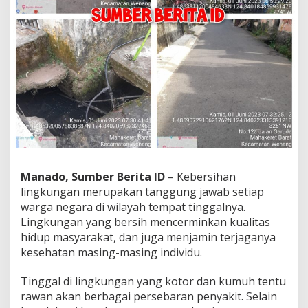
a
n
W
a
r
g
a
M
e
n
j
a
g
a
Manado, Sumber Berita ID
– Kebersihan
K
lingkungan merupakan tanggung jawab setiap
e
warga negara di wilayah tempat tinggalnya.
b
e
Lingkungan yang bersih mencerminkan kualitas
r
hidup masyarakat, dan juga menjamin terjaganya
s
kesehatan masing-masing individu.
i
h
Tinggal di lingkungan yang kotor dan kumuh tentu
a
n
rawan akan berbagai persebaran penyakit. Selain
L