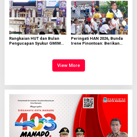
Rangkaian HUT dan Bulan
Peringati HAN 2026, Bunda
Pengucapan Syukur GMIM
Irene Pinontoan: Berikan
Syalom Karombasan
Ruang Bagi Anak untuk
Dimulai, Pandelaki:
Tampil Percaya Diri
Kemuliaan Hanya Bagi
Tuhan Yesus
View More