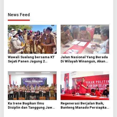
News Feed
Wawali Sualang bersama KT
Jalan Nasional Yang Berada
Sejati Panen Jagung 2
Di Wilayah Winangun, Akan
Hektare di Paniki Bawah
Segera Diperbaiki Oleh BPJN
Ka Irene Bagikan Ilmu
Regenerasi Berjalan Baik,
Disiplin dan Tanggung Jawab
Banteng Manado Persiapkan
di KMD Kwartir Cabang
562 Kader Turun ke Akar
Manado
Rumput