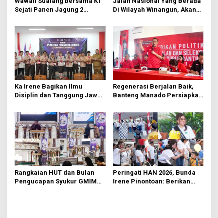
Wawali Sualang bersama KT
Jalan Nasional Yang Berada
s
Sejati Panen Jagung 2
Di Wilayah Winangun, Akan
Hektare di Paniki Bawah
Segera Diperbaiki Oleh BPJN
Ka Irene Bagikan Ilmu
Regenerasi Berjalan Baik,
Disiplin dan Tanggung Jawab
Banteng Manado Persiapkan
di KMD Kwartir Cabang
562 Kader Turun ke Akar
Manado
Rumput
Rangkaian HUT dan Bulan
Peringati HAN 2026, Bunda
Pengucapan Syukur GMIM
Irene Pinontoan: Berikan
Syalom Karombasan
Ruang Bagi Anak untuk
Dimulai, Pandelaki:
Tampil Percaya Diri
Kemuliaan Hanya Bagi
Tuhan Yesus