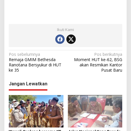
Ikuti Kami
N
Pos sebelumnya
Pos berikutnya
Remaja GMIM Bethesda
Moment HUT ke-62, BSG
a
Ranotana Bersyukur di HUT
akan Resmikan Kantor
ke 35
Pusat Baru
v
i
Jangan Lewatkan
g
a
s
i
p
o