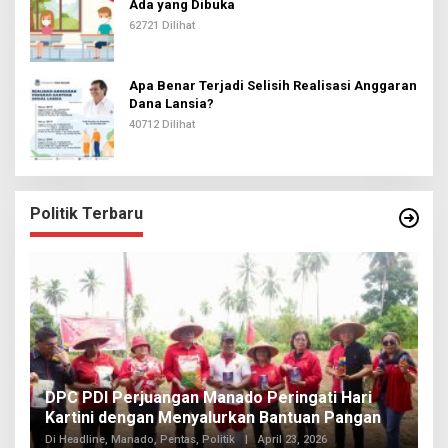
Ada yang Dibuka
62721 Dilihat
Apa Benar Terjadi Selisih Realisasi Anggaran
Dana Lansia?
40712 Dilihat
Politik Terbaru
I
DPC PDI Perjuangan Manado Peringati Hari
T
Kartini dengan Menyalurkan Bantuan Pangan
I
Di
Di Headline, Manado, Pentas, Politik
|
April 23, 2026
20