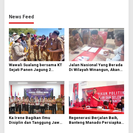
News Feed
Wawali Sualang bersama KT
Jalan Nasional Yang Berada
Sejati Panen Jagung 2
Di Wilayah Winangun, Akan
Hektare di Paniki Bawah
Segera Diperbaiki Oleh BPJN
Ka Irene Bagikan Ilmu
Regenerasi Berjalan Baik,
Disiplin dan Tanggung Jawab
Banteng Manado Persiapkan
di KMD Kwartir Cabang
562 Kader Turun ke Akar
Manado
Rumput