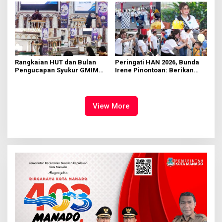
Rangkaian HUT dan Bulan
Peringati HAN 2026, Bunda
Pengucapan Syukur GMIM
Irene Pinontoan: Berikan
Syalom Karombasan
Ruang Bagi Anak untuk
Dimulai, Pandelaki:
Tampil Percaya Diri
Kemuliaan Hanya Bagi
Tuhan Yesus
View More