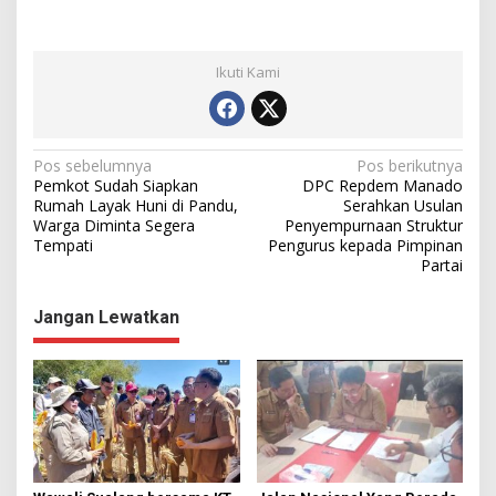
Ikuti Kami
N
Pos sebelumnya
Pos berikutnya
Pemkot Sudah Siapkan
DPC Repdem Manado
a
Rumah Layak Huni di Pandu,
Serahkan Usulan
Warga Diminta Segera
Penyempurnaan Struktur
v
Tempati
Pengurus kepada Pimpinan
i
Partai
g
Jangan Lewatkan
a
s
i
p
o
s