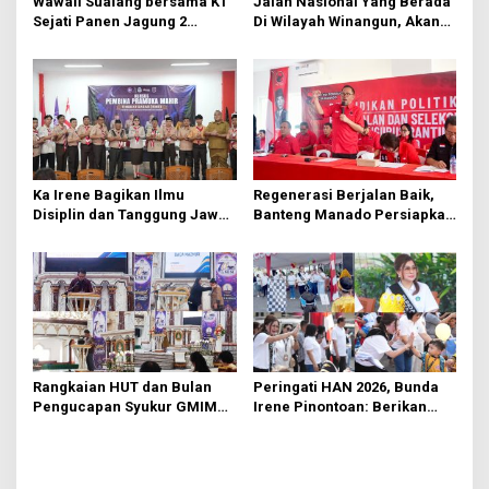
Wawali Sualang bersama KT
Jalan Nasional Yang Berada
Sejati Panen Jagung 2
Di Wilayah Winangun, Akan
Hektare di Paniki Bawah
Segera Diperbaiki Oleh BPJN
Ka Irene Bagikan Ilmu
Regenerasi Berjalan Baik,
Disiplin dan Tanggung Jawab
Banteng Manado Persiapkan
di KMD Kwartir Cabang
562 Kader Turun ke Akar
Manado
Rumput
Rangkaian HUT dan Bulan
Peringati HAN 2026, Bunda
Pengucapan Syukur GMIM
Irene Pinontoan: Berikan
Syalom Karombasan
Ruang Bagi Anak untuk
Dimulai, Pandelaki:
Tampil Percaya Diri
Kemuliaan Hanya Bagi
Tuhan Yesus