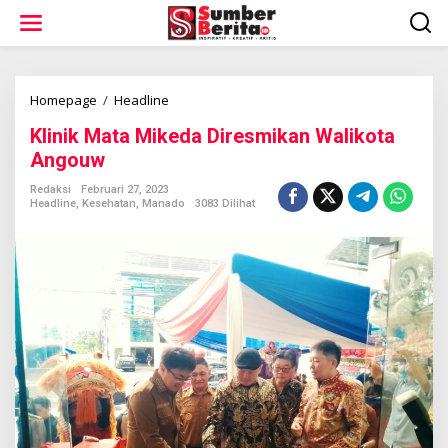
L
e
w
a
t
i
Homepage
/
Headline
K
k
l
Klinik Mata Mikeda Diresmikan Walikota
e
i
k
n
Angouw
o
i
n
k
Redaksi
Februari 27, 2023
t
Headline
,
Kesehatan
,
Manado
3083 Dilihat
M
e
a
n
t
a
M
i
k
e
d
a
D
i
r
e