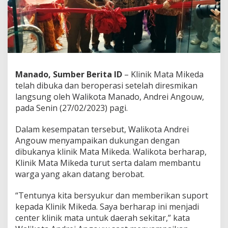
s
m
i
k
a
n
W
a
Manado, Sumber Berita ID
– Klinik Mata Mikeda
l
telah dibuka dan beroperasi setelah diresmikan
i
langsung oleh Walikota Manado, Andrei Angouw,
k
pada Senin (27/02/2023) pagi.
o
t
a
Dalam kesempatan tersebut, Walikota Andrei
A
Angouw menyampaikan dukungan dengan
n
dibukanya klinik Mata Mikeda. Walikota berharap,
g
Klinik Mata Mikeda turut serta dalam membantu
o
u
warga yang akan datang berobat.
w
“Tentunya kita bersyukur dan memberikan suport
kepada Klinik Mikeda. Saya berharap ini menjadi
center klinik mata untuk daerah sekitar,” kata