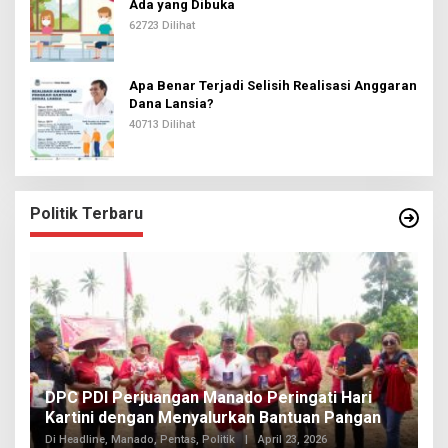
Ada yang Dibuka
62723 Dilihat
Apa Benar Terjadi Selisih Realisasi Anggaran
Dana Lansia?
40713 Dilihat
Politik Terbaru
I
DPC PDI Perjuangan Manado Peringati Hari
T
Kartini dengan Menyalurkan Bantuan Pangan
I
Di
Di Headline, Manado, Pentas, Politik
|
April 23, 2026
20