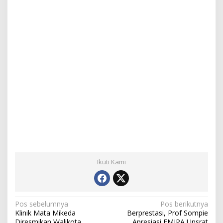
Ikuti Kami
N
Pos sebelumnya
Pos berikutnya
Klinik Mata Mikeda
Berprestasi, Prof Sompie
a
Diresmikan Walikota
Apresiasi FMIPA Unsrat