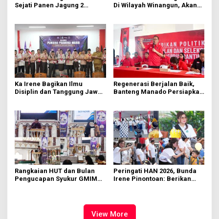
Sejati Panen Jagung 2
Di Wilayah Winangun, Akan
Hektare di Paniki Bawah
Segera Diperbaiki Oleh BPJN
Ka Irene Bagikan Ilmu
Regenerasi Berjalan Baik,
Disiplin dan Tanggung Jawab
Banteng Manado Persiapkan
di KMD Kwartir Cabang
562 Kader Turun ke Akar
Manado
Rumput
Rangkaian HUT dan Bulan
Peringati HAN 2026, Bunda
Pengucapan Syukur GMIM
Irene Pinontoan: Berikan
Syalom Karombasan
Ruang Bagi Anak untuk
Dimulai, Pandelaki:
Tampil Percaya Diri
Kemuliaan Hanya Bagi
Tuhan Yesus
View More