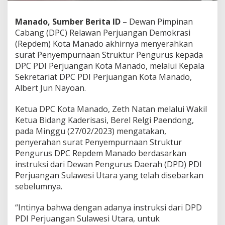
k
a
Manado, Sumber Berita ID
– Dewan Pimpinan
n
Cabang (DPC) Relawan Perjuangan Demokrasi
U
s
(Repdem) Kota Manado akhirnya menyerahkan
u
surat Penyempurnaan Struktur Pengurus kepada
l
DPC PDI Perjuangan Kota Manado, melalui Kepala
a
Sekretariat DPC PDI Perjuangan Kota Manado,
n
Albert Jun Nayoan.
P
e
n
Ketua DPC Kota Manado, Zeth Natan melalui Wakil
y
Ketua Bidang Kaderisasi, Berel Relgi Paendong,
e
pada Minggu (27/02/2023) mengatakan,
m
penyerahan surat Penyempurnaan Struktur
p
u
Pengurus DPC Repdem Manado berdasarkan
r
instruksi dari Dewan Pengurus Daerah (DPD) PDI
n
Perjuangan Sulawesi Utara yang telah disebarkan
a
sebelumnya.
a
n
S
“Intinya bahwa dengan adanya instruksi dari DPD
t
PDI Perjuangan Sulawesi Utara, untuk
r