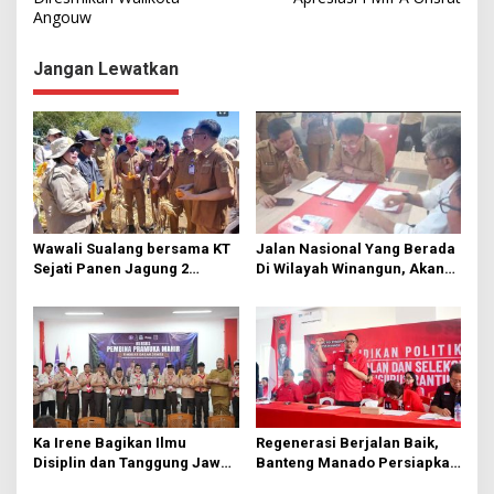
Angouw
v
i
Jangan Lewatkan
g
a
s
i
p
o
Wawali Sualang bersama KT
Jalan Nasional Yang Berada
s
Sejati Panen Jagung 2
Di Wilayah Winangun, Akan
Hektare di Paniki Bawah
Segera Diperbaiki Oleh BPJN
Ka Irene Bagikan Ilmu
Regenerasi Berjalan Baik,
Disiplin dan Tanggung Jawab
Banteng Manado Persiapkan
di KMD Kwartir Cabang
562 Kader Turun ke Akar