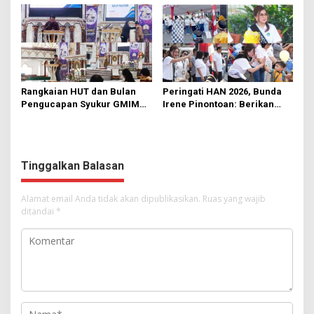
Manado
Rumput
Rangkaian HUT dan Bulan
Peringati HAN 2026, Bunda
Pengucapan Syukur GMIM
Irene Pinontoan: Berikan
Syalom Karombasan
Ruang Bagi Anak untuk
Dimulai, Pandelaki:
Tampil Percaya Diri
Kemuliaan Hanya Bagi
Tuhan Yesus
Tinggalkan Balasan
Alamat email Anda tidak akan dipublikasikan.
Ruas yang wajib
ditandai
*