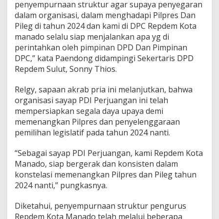
penyempurnaan struktur agar supaya penyegaran
u
dalam organisasi, dalam menghadapi Pilpres Dan
k
t
Pileg di tahun 2024 dan kami di DPC Repdem Kota
u
manado selalu siap menjalankan apa yg di
r
perintahkan oleh pimpinan DPD Dan Pimpinan
P
DPC,” kata Paendong didampingi Sekertaris DPD
e
Repdem Sulut, Sonny Thios.
n
g
u
Relgy, sapaan akrab pria ini melanjutkan, bahwa
r
organisasi sayap PDI Perjuangan ini telah
u
mempersiapkan segala daya upaya demi
s
memenangkan Pilpres dan penyelenggaraan
k
e
pemilihan legislatif pada tahun 2024 nanti.
p
a
“Sebagai sayap PDI Perjuangan, kami Repdem Kota
d
Manado, siap bergerak dan konsisten dalam
a
konstelasi memenangkan Pilpres dan Pileg tahun
P
i
2024 nanti,” pungkasnya.
m
p
Diketahui, penyempurnaan struktur pengurus
i
Repdem Kota Manado telah melalui beberapa
n