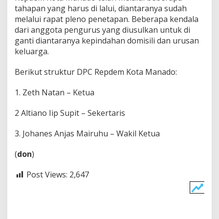
tahapan yang harus di lalui, diantaranya sudah
a
n
melalui rapat pleno penetapan. Beberapa kendala
P
dari anggota pengurus yang diusulkan untuk di
a
ganti diantaranya kepindahan domisili dan urusan
r
keluarga.
t
a
i
Berikut struktur DPC Repdem Kota Manado:
1. Zeth Natan – Ketua
2 Altiano Iip Supit – Sekertaris
3. Johanes Anjas Mairuhu – Wakil Ketua
(
don
)
Post Views:
2,647