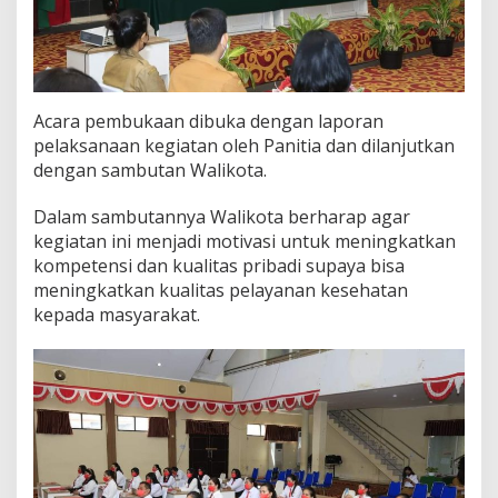
l
i
k
o
t
a
Acara pembukaan dibuka dengan laporan
A
pelaksanaan kegiatan oleh Panitia dan dilanjutkan
n
dengan sambutan Walikota.
g
o
Dalam sambutannya Walikota berharap agar
u
w
kegiatan ini menjadi motivasi untuk meningkatkan
kompetensi dan kualitas pribadi supaya bisa
meningkatkan kualitas pelayanan kesehatan
kepada masyarakat.