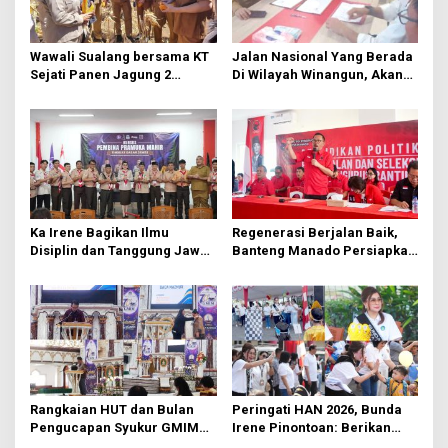
p
o
s
Wawali Sualang bersama KT
Jalan Nasional Yang Berada
Sejati Panen Jagung 2
Di Wilayah Winangun, Akan
Hektare di Paniki Bawah
Segera Diperbaiki Oleh BPJN
Ka Irene Bagikan Ilmu
Regenerasi Berjalan Baik,
Disiplin dan Tanggung Jawab
Banteng Manado Persiapkan
di KMD Kwartir Cabang
562 Kader Turun ke Akar
Manado
Rumput
Rangkaian HUT dan Bulan
Peringati HAN 2026, Bunda
Pengucapan Syukur GMIM
Irene Pinontoan: Berikan
Syalom Karombasan
Ruang Bagi Anak untuk