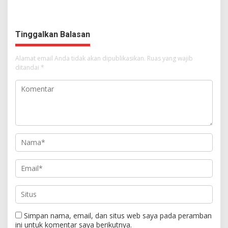
Dimulai, Pandelaki:
Tampil Percaya Diri
Kemuliaan Hanya Bagi
Tuhan Yesus
Tinggalkan Balasan
Alamat email Anda tidak akan dipublikasikan.
Ruas yang wajib
ditandai
*
Simpan nama, email, dan situs web saya pada peramban
ini untuk komentar saya berikutnya.