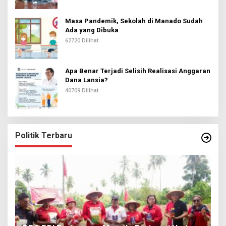
Masa Pandemik, Sekolah di Manado Sudah
Ada yang Dibuka
62720 Dilihat
Apa Benar Terjadi Selisih Realisasi Anggaran
Dana Lansia?
40709 Dilihat
Politik Terbaru
I