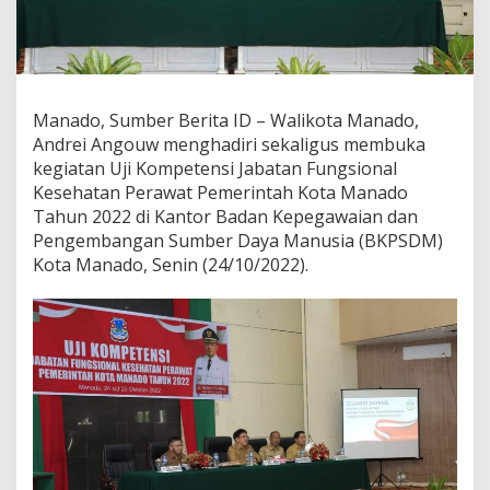
t
e
n
s
i
J
Manado, Sumber Berita ID – Walikota Manado,
a
Andrei Angouw menghadiri sekaligus membuka
b
kegiatan Uji Kompetensi Jabatan Fungsional
a
Kesehatan Perawat Pemerintah Kota Manado
t
a
Tahun 2022 di Kantor Badan Kepegawaian dan
n
Pengembangan Sumber Daya Manusia (BKPSDM)
,
Kota Manado, Senin (24/10/2022).
I
n
i
H
a
r
a
p
a
n
W
a