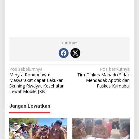
Ikuti Kami
N
Pos sebelumnya
Pos berikutnya
Meryta Rondonuwu:
Tim Dinkes Manado Sidak
a
Masyarakat dapat Lakukan
Mendadak Apotik dan
Skrining Riwayat Kesehatan
Faskes Kumabal
v
Lewat Mobile JKN
i
g
Jangan Lewatkan
a
s
i