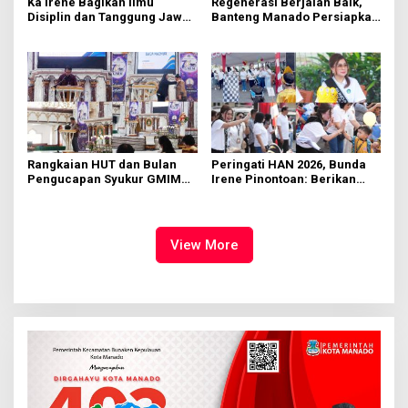
Ka Irene Bagikan Ilmu
Regenerasi Berjalan Baik,
Disiplin dan Tanggung Jawab
Banteng Manado Persiapkan
di KMD Kwartir Cabang
562 Kader Turun ke Akar
Manado
Rumput
Rangkaian HUT dan Bulan
Peringati HAN 2026, Bunda
Pengucapan Syukur GMIM
Irene Pinontoan: Berikan
Syalom Karombasan
Ruang Bagi Anak untuk
Dimulai, Pandelaki:
Tampil Percaya Diri
Kemuliaan Hanya Bagi
Tuhan Yesus
View More