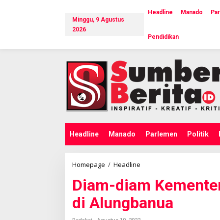
L
e
Headline
Manado
Pa
Minggu, 9 Agustus
w
a
2026
Pendidikan
t
i
k
e
k
o
n
t
e
n
Headline
Manado
Parlemen
Politik
Homepage
/
Headline
D
i
Diam-diam Kemente
a
m
di Alungbanua
-
d
i