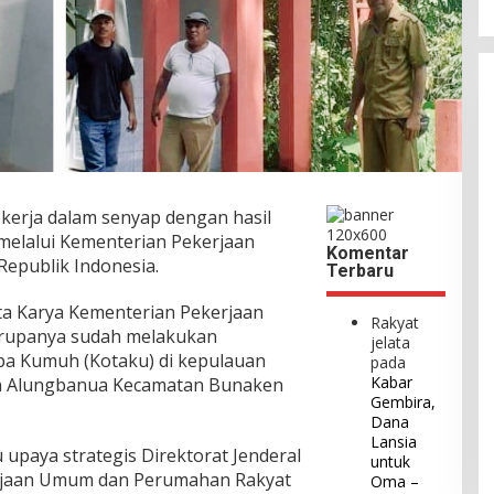
kerja dalam senyap dengan hasil
melalui Kementerian Pekerjaan
Komentar
epublik Indonesia.
Terbaru
pta Karya Kementerian Pekerjaan
Rakyat
rupanya sudah melakukan
jelata
a Kumuh (Kotaku) di kepulauan
pada
Kabar
an Alungbanua Kecamatan Bunaken
Gembira,
Dana
Lansia
upaya strategis Direktorat Jenderal
untuk
erjaan Umum dan Perumahan Rakyat
Oma –