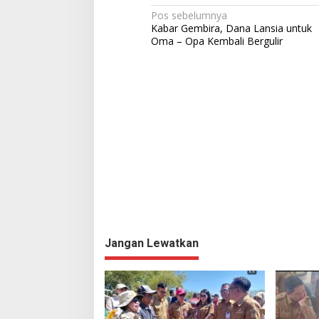
N
Pos sebelumnya
Kabar Gembira, Dana Lansia untuk
a
Oma – Opa Kembali Bergulir
v
i
g
a
s
i
p
o
s
Jangan Lewatkan