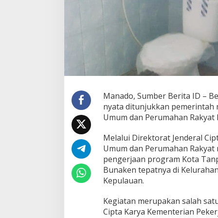
t
a
k
u
d
i
A
l
u
n
g
Manado, Sumber Berita ID – Be
b
nyata ditunjukkan pemerintah 
a
Umum dan Perumahan Rakyat R
n
u
Melalui Direktorat Jenderal Ci
a
Umum dan Perumahan Rakyat 
pengerjaan program Kota Tanp
Bunaken tepatnya di Kelurah
Kepulauan.
Kegiatan merupakan salah satu 
Cipta Karya Kementerian Pek