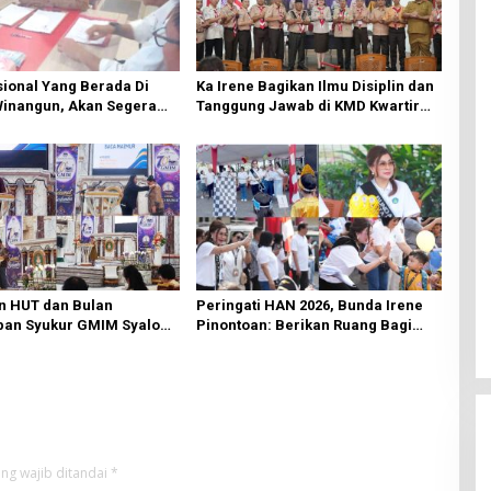
ional Yang Berada Di
Ka Irene Bagikan Ilmu Disiplin dan
Winangun, Akan Segera
Tanggung Jawab di KMD Kwartir
ki Oleh BPJN
Cabang Manado
n HUT dan Bulan
Peringati HAN 2026, Bunda Irene
an Syukur GMIM Syalom
Pinontoan: Berikan Ruang Bagi
an Dimulai, Pandelaki:
Anak untuk Tampil Percaya Diri
n Hanya Bagi Tuhan
ng wajib ditandai
*