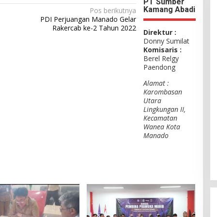
PT Sumber
Kamang Abadi
Pos berikutnya
PDI Perjuangan Manado Gelar
Rakercab ke-2 Tahun 2022
Direktur :
Donny Sumilat
Komisaris :
Berel Relgy
Paendong
Alamat :
Karombasan
Utara
Lingkungan II,
Kecamatan
Wanea Kota
Manado