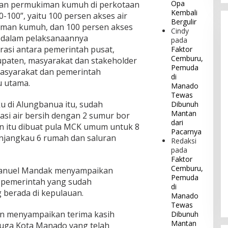
Opa
an permukiman kumuh di perkotaan
Kembali
100”, yaitu 100 persen akses air
Bergulir
iman kumuh, dan 100 persen akses
Cindy
u dalam pelaksanaannya
pada
asi antara pemerintah pusat,
Faktor
Cemburu,
upaten, masyarakat dan stakeholder
Pemuda
asyarakat dan pemerintah
di
u utama.
Manado
Tewas
 di Alungbanua itu, sudah
Dibunuh
Mantan
asi air bersih dengan 2 sumur bor
dari
in itu dibuat pula MCK umum untuk 8
Pacarnya
njangkau 6 rumah dan saluran
Redaksi
pada
Faktor
Cemburu,
manuel Mandak menyampaikan
Pemuda
 pemerintah yang sudah
di
berada di kepulauan.
Manado
Tewas
n menyampaikan terima kasih
Dibunuh
Mantan
juga Kota Manado yang telah