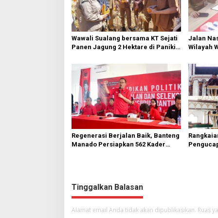
Wawali Sualang bersama KT Sejati
Jalan Nas
Panen Jagung 2 Hektare di Paniki
Wilayah 
Bawah
Diperbai
Regenerasi Berjalan Baik, Banteng
Rangkaia
Manado Persiapkan 562 Kader
Pengucap
Turun ke Akar Rumput
Karombas
Kemuliaa
Yesus
Tinggalkan Balasan
Alamat email Anda tidak akan dipublikasikan.
Ruas ya