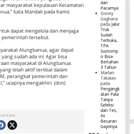
dari
ar masyarakat kepulauan Kecamatan
Pacarnya
nua,” kata Mandak pada Kamis
Donny
Gaghana
pada
Jalur
Truk
ntuk dapat mengelola dan menjaga
Sudah
n pemerintah tersebut.
Terbuka,
TPA
syarakat Alungbanua, agar dapat
Sumomp
 yang sudah ada ini. Agar bisa
o Bisa
Bertahan
raan masyarakat di Alungbanua.
3 Tahun
ang telah aktif terlibat dalam
Marlan.
 KSM, perangkat pemerintah dan
Takalao
” ucapnya mengakhiri. (don)
pada
Pengangk
atan Pala
Tanpa
Seleksi
dan Tes,
kuti Kami
Ini
Besaran
Gajinnya