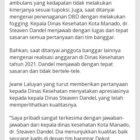
ambulans yang kedapatan tidak melakukan
m
kinerjanya sesuai tupoksi. Juga, saat ditanyai
p
a
mengenai penenaganan DBD dengan melakukan
i
fogging. Kepala Dinas Kesehatan Kota Manado, dr.
k
Steaven Dandel menjawab dengan lugas dan tepat
a
sasaran semua pertanyaan dari tim banggar.
n
D
a
Bahkan, saat ditanyai anggota banggar lainnya
t
mengenai realisasi anggaran di Dinas Kesehatan
a
tahun 2021. Dandel menjawab dengan tepat
sasaran dan tidak bertele-tele.
Jeane Laluyan yang turut memberikan pertanyaan
kepada Dinas Kesehatan menyatakan apresiasinya
kepada kepala Dinas Steaven Dandel, yang telah
memperlihatkan kualitasnya.
“Saya pribadi sangat terkesima dengan jawaban-
jawaban dari kepala dinas kesehatan Kota Manado,
dr. Steaven Dandel. Dia menunjukkan kualitas baik
seorang kadis di depan tim banggar Dekot