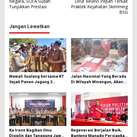
a
Negara, SUFA Sudah
Dirut Revino Pepah Terkait
Tunjukkan Prestasi
Praktek Kejahatan Skimming
v
BSG
i
g
Jangan Lewatkan
a
s
i
p
o
s
Wawali Sualang bersama KT
Jalan Nasional Yang Berada
Sejati Panen Jagung 2
Di Wilayah Winangun, Akan
Hektare di Paniki Bawah
Segera Diperbaiki Oleh BPJN
Ka Irene Bagikan Ilmu
Regenerasi Berjalan Baik,
Disiplin dan Tanggung Jawab
Banteng Manado Persiapkan