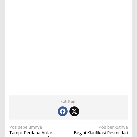
Ikuti Kami
N
Pos sebelumnya
Pos berikutnya
Tampil Perdana Antar
Begini Klarifikasi Resmi dari