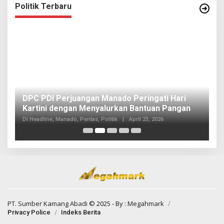
Politik Terbaru
I
DPC PDI Perjuangan Manado Peringati Hari
T
Kartini dengan Menyalurkan Bantuan Pangan
I
Di
Di Headline, Manado, Pentas, Politik
|
April 23, 2026
20
PT. Sumber Kamang Abadi
© 2025 - By :
Megahmark
Privacy Police
Indeks Berita