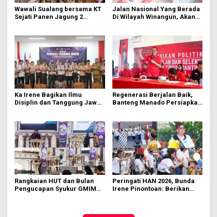
Wawali Sualang bersama KT
Jalan Nasional Yang Berada
Sejati Panen Jagung 2
Di Wilayah Winangun, Akan
Hektare di Paniki Bawah
Segera Diperbaiki Oleh BPJN
Ka Irene Bagikan Ilmu
Regenerasi Berjalan Baik,
Disiplin dan Tanggung Jawab
Banteng Manado Persiapkan
di KMD Kwartir Cabang
562 Kader Turun ke Akar
Manado
Rumput
Rangkaian HUT dan Bulan
Peringati HAN 2026, Bunda
Pengucapan Syukur GMIM
Irene Pinontoan: Berikan
Syalom Karombasan
Ruang Bagi Anak untuk
Dimulai, Pandelaki:
Tampil Percaya Diri
Kemuliaan Hanya Bagi