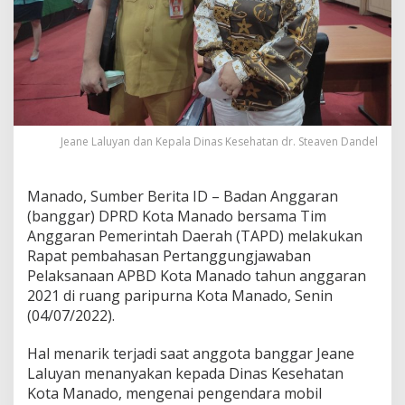
i
D
i
n
a
s
K
e
s
Jeane Laluyan dan Kepala Dinas Kesehatan dr. Steaven Dandel
e
h
a
Manado, Sumber Berita ID – Badan Anggaran
t
(banggar) DPRD Kota Manado bersama Tim
a
Anggaran Pemerintah Daerah (TAPD) melakukan
n
Rapat pembahasan Pertanggungjawaban
d
a
Pelaksanaan APBD Kota Manado tahun anggaran
l
2021 di ruang paripurna Kota Manado, Senin
a
(04/07/2022).
m
M
Hal menarik terjadi saat anggota banggar Jeane
e
n
Laluyan menanyakan kepada Dinas Kesehatan
y
Kota Manado, mengenai pengendara mobil
a