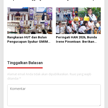
di KMD Kwartir Cabang
562 Kader Turun ke Akar
Manado
Rumput
Rangkaian HUT dan Bulan
Peringati HAN 2026, Bunda
Pengucapan Syukur GMIM
Irene Pinontoan: Berikan
Syalom Karombasan
Ruang Bagi Anak untuk
Dimulai, Pandelaki:
Tampil Percaya Diri
Kemuliaan Hanya Bagi
Tuhan Yesus
Tinggalkan Balasan
Alamat email Anda tidak akan dipublikasikan.
Ruas yang wajib
ditandai
*