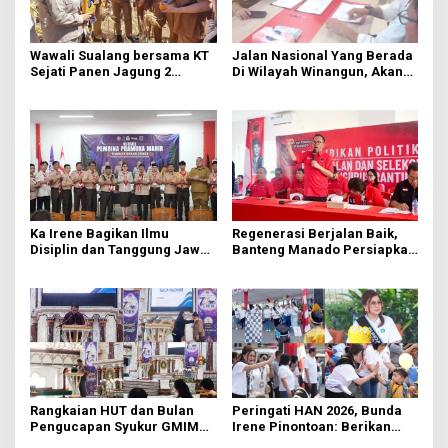
Wawali Sualang bersama KT
Jalan Nasional Yang Berada
Sejati Panen Jagung 2
Di Wilayah Winangun, Akan
Hektare di Paniki Bawah
Segera Diperbaiki Oleh BPJN
Ka Irene Bagikan Ilmu
Regenerasi Berjalan Baik,
Disiplin dan Tanggung Jawab
Banteng Manado Persiapkan
di KMD Kwartir Cabang
562 Kader Turun ke Akar
Manado
Rumput
Rangkaian HUT dan Bulan
Peringati HAN 2026, Bunda
Pengucapan Syukur GMIM
Irene Pinontoan: Berikan
Syalom Karombasan
Ruang Bagi Anak untuk