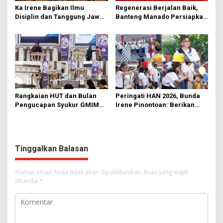
Ka Irene Bagikan Ilmu
Regenerasi Berjalan Baik,
Disiplin dan Tanggung Jawab
Banteng Manado Persiapkan
di KMD Kwartir Cabang
562 Kader Turun ke Akar
Manado
Rumput
Rangkaian HUT dan Bulan
Peringati HAN 2026, Bunda
Pengucapan Syukur GMIM
Irene Pinontoan: Berikan
Syalom Karombasan
Ruang Bagi Anak untuk
Dimulai, Pandelaki:
Tampil Percaya Diri
Kemuliaan Hanya Bagi
Tuhan Yesus
Tinggalkan Balasan
Alamat email Anda tidak akan dipublikasikan.
Ruas yang wajib
ditandai
*