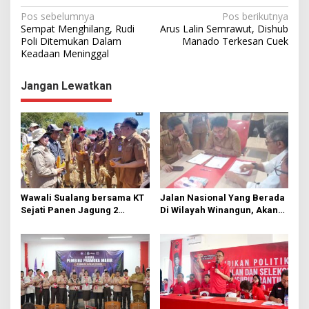
N
Pos sebelumnya
Pos berikutnya
Sempat Menghilang, Rudi
Arus Lalin Semrawut, Dishub
a
Poli Ditemukan Dalam
Manado Terkesan Cuek
Keadaan Meninggal
v
i
Jangan Lewatkan
g
a
s
i
p
o
Wawali Sualang bersama KT
Jalan Nasional Yang Berada
s
Sejati Panen Jagung 2
Di Wilayah Winangun, Akan
Hektare di Paniki Bawah
Segera Diperbaiki Oleh BPJN