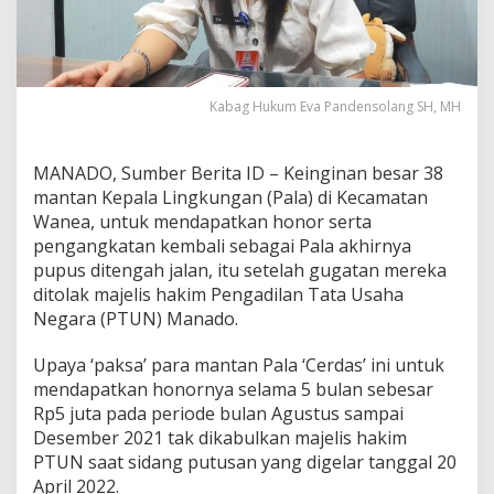
k
h
i
r
n
Kabag Hukum Eva Pandensolang SH, MH
y
a
G
MANADO, Sumber Berita ID – Keinginan besar 38
i
g
mantan Kepala Lingkungan (Pala) di Kecamatan
i
Wanea, untuk mendapatkan honor serta
t
pengangkatan kembali sebagai Pala akhirnya
J
pupus ditengah jalan, itu setelah gugatan mereka
a
r
ditolak majelis hakim Pengadilan Tata Usaha
i
Negara (PTUN) Manado.
d
i
Upaya ‘paksa’ para mantan Pala ‘Cerdas’ ini untuk
P
mendapatkan honornya selama 5 bulan sebesar
T
U
Rp5 juta pada periode bulan Agustus sampai
N
Desember 2021 tak dikabulkan majelis hakim
PTUN saat sidang putusan yang digelar tanggal 20
April 2022.