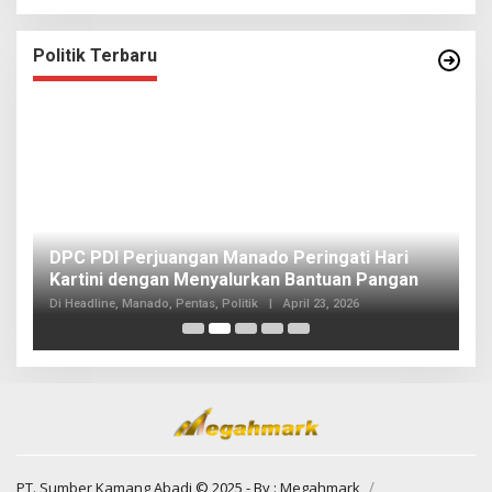
Politik Terbaru
I
DPC PDI Perjuangan Manado Peringati Hari
T
Kartini dengan Menyalurkan Bantuan Pangan
I
Di
Di Headline, Manado, Pentas, Politik
|
April 23, 2026
20
PT. Sumber Kamang Abadi
© 2025 - By :
Megahmark