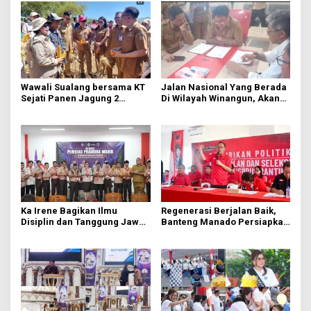
Wawali Sualang bersama KT
Jalan Nasional Yang Berada
Sejati Panen Jagung 2
Di Wilayah Winangun, Akan
Hektare di Paniki Bawah
Segera Diperbaiki Oleh BPJN
Ka Irene Bagikan Ilmu
Regenerasi Berjalan Baik,
Disiplin dan Tanggung Jawab
Banteng Manado Persiapkan
di KMD Kwartir Cabang
562 Kader Turun ke Akar
Manado
Rumput