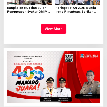
Rangkaian HUT dan Bulan
Peringati HAN 2026, Bunda
Pengucapan Syukur GMIM
Irene Pinontoan: Berikan
Syalom Karombasan
Ruang Bagi Anak untuk
Dimulai, Pandelaki:
Tampil Percaya Diri
Kemuliaan Hanya Bagi
Tuhan Yesus
View More