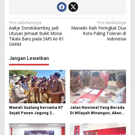
N
Pos sebelumnya
Pos berikutnya
Aaltje Dondokambey Jadi
Manado Raih Peringkat Dua
a
Utusan Jemaat Bukit Moria
Kota Paling Toleran di
Tikala Baru pada SMS ke-81
Indonesia
v
GMIM
i
g
Jangan Lewatkan
a
s
i
p
o
s
Wawali Sualang bersama KT
Jalan Nasional Yang Berada
Sejati Panen Jagung 2
Di Wilayah Winangun, Akan
Hektare di Paniki Bawah
Segera Diperbaiki Oleh BPJN