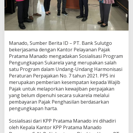
S
e
t
o
r
P
a
j
Manado, Sumber Berita ID – PT. Bank Sulutgo
a
bekerjasama dengan Kantor Pelayanan Pajak
k
Pratama Manado mengadakan Sosialisasi Program
R
Pengungkapan Sukarela yang merupakan salah
p
1
satu Program dalam Undang-Undang Harmonisasi
5
Peraturan Perpajakan No. 7 tahun 2021. PPS ini
0
merupakan pemberian kesempatan kepada Wajib
m
Pajak untuk melaporkan kewajiban perpajakan
i
l
yang belum dipenuhi secara sukarela melalui
i
pembayaran Pajak Penghasilan berdasarkan
a
pengungkapan harta.
r
Sosialisasi dari KPP Pratama Manado ini dihadiri
oleh Kepala Kantor KPP Pratama Manado