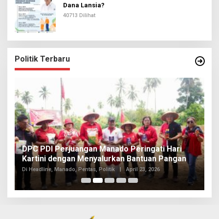
Dana Lansia?
40713 Dilihat
Politik Terbaru
I
DPC PDI Perjuangan Manado Peringati Hari
T
Kartini dengan Menyalurkan Bantuan Pangan
I
Di
Di Headline, Manado, Pentas, Politik
|
April 23, 2026
20