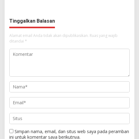
Dimulai, Pandelaki:
Tampil Percaya Diri
Kemuliaan Hanya Bagi
Tuhan Yesus
Tinggalkan Balasan
Alamat email Anda tidak akan dipublikasikan.
Ruas yang wajib
ditandai
*
Simpan nama, email, dan situs web saya pada peramban
ini untuk komentar saya berikutnya.