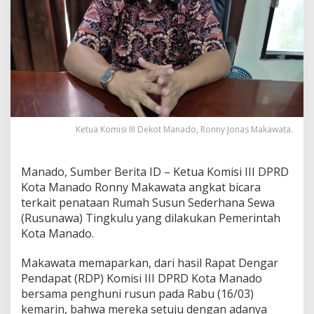
u
l
u
,
R
o
n
n
y
M
Ketua Komisi III Dekot Manado, Ronny Jonas Makawata.
a
k
a
Manado, Sumber Berita ID – Ketua Komisi III DPRD
w
a
Kota Manado Ronny Makawata angkat bicara
t
terkait penataan Rumah Susun Sederhana Sewa
a
(Rusunawa) Tingkulu yang dilakukan Pemerintah
:
Kota Manado.
W
a
r
Makawata memaparkan, dari hasil Rapat Dengar
g
Pendapat (RDP) Komisi III DPRD Kota Manado
a
bersama penghuni rusun pada Rabu (16/03)
S
kemarin, bahwa mereka setuju dengan adanya
e