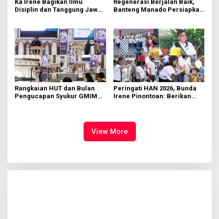
Ka Irene Bagikan Ilmu
Regenerasi Berjalan Baik,
Disiplin dan Tanggung Jawab
Banteng Manado Persiapkan
di KMD Kwartir Cabang
562 Kader Turun ke Akar
Manado
Rumput
Rangkaian HUT dan Bulan
Peringati HAN 2026, Bunda
Pengucapan Syukur GMIM
Irene Pinontoan: Berikan
Syalom Karombasan
Ruang Bagi Anak untuk
Dimulai, Pandelaki:
Tampil Percaya Diri
Kemuliaan Hanya Bagi
Tuhan Yesus
View More