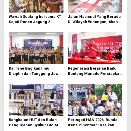
p
o
s
Wawali Sualang bersama KT
Jalan Nasional Yang Berada
Sejati Panen Jagung 2
Di Wilayah Winangun, Akan
Hektare di Paniki Bawah
Segera Diperbaiki Oleh BPJN
Ka Irene Bagikan Ilmu
Regenerasi Berjalan Baik,
Disiplin dan Tanggung Jawab
Banteng Manado Persiapkan
di KMD Kwartir Cabang
562 Kader Turun ke Akar
Manado
Rumput
Rangkaian HUT dan Bulan
Peringati HAN 2026, Bunda
Pengucapan Syukur GMIM
Irene Pinontoan: Berikan
Syalom Karombasan
Ruang Bagi Anak untuk