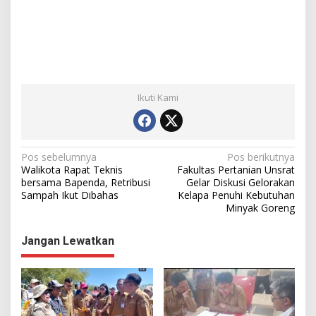
Ikuti Kami
N
Pos sebelumnya
Pos berikutnya
Walikota Rapat Teknis
Fakultas Pertanian Unsrat
a
bersama Bapenda, Retribusi
Gelar Diskusi Gelorakan
Sampah Ikut Dibahas
Kelapa Penuhi Kebutuhan
v
Minyak Goreng
i
g
Jangan Lewatkan
a
s
i