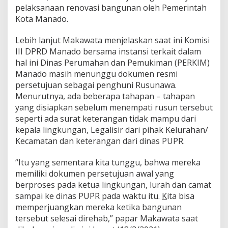
pelaksanaan renovasi bangunan oleh Pemerintah
t
u
Kota Manado.
j
u
Lebih lanjut Makawata menjelaskan saat ini Komisi
U
III DPRD Manado bersama instansi terkait dalam
n
hal ini Dinas Perumahan dan Pemukiman (PERKIM)
t
u
Manado masih menunggu dokumen resmi
k
persetujuan sebagai penghuni Rusunawa.
D
Menurutnya, ada beberapa tahapan – tahapan
i
yang disiapkan sebelum menempati rusun tersebut
l
a
seperti ada surat keterangan tidak mampu dari
k
kepala lingkungan, Legalisir dari pihak Kelurahan/
u
Kecamatan dan keterangan dari dinas PUPR.
k
a
“Itu yang sementara kita tunggu, bahwa mereka
n
R
memiliki dokumen persetujuan awal yang
e
berproses pada ketua lingkungan, lurah dan camat
n
sampai ke dinas PUPR pada waktu itu.
K
ita bisa
o
memperjuangkan mereka ketika bangunan
v
tersebut selesai direhab,” papar Makawata saat
a
s