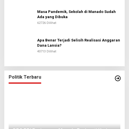
Masa Pandemik, Sekolah di Manado Sudah
Ada yang Dibuka
62726 Dilihat
Apa Benar Terjadi Selisih Realisasi Anggaran
Dana Lansia?
40713 Dilihat
Politik Terbaru
I