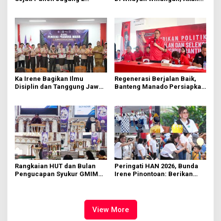
Hektare di Paniki Bawah
Segera Diperbaiki Oleh BPJN
Ka Irene Bagikan Ilmu
Regenerasi Berjalan Baik,
Disiplin dan Tanggung Jawab
Banteng Manado Persiapkan
di KMD Kwartir Cabang
562 Kader Turun ke Akar
Manado
Rumput
Rangkaian HUT dan Bulan
Peringati HAN 2026, Bunda
Pengucapan Syukur GMIM
Irene Pinontoan: Berikan
Syalom Karombasan
Ruang Bagi Anak untuk
Dimulai, Pandelaki:
Tampil Percaya Diri
Kemuliaan Hanya Bagi
Tuhan Yesus
View More