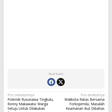
Ikuti Kami
N
Pos sebelumnya
Pos berikutnya
Polemik Rusunawa Tingkulu,
Walikota Ratas Bersama
a
Ronny Makawata: Warga
Forkopimda, Masalah
Setuju Untuk Dilakukan
Keamanan Ikut Dibahas
v