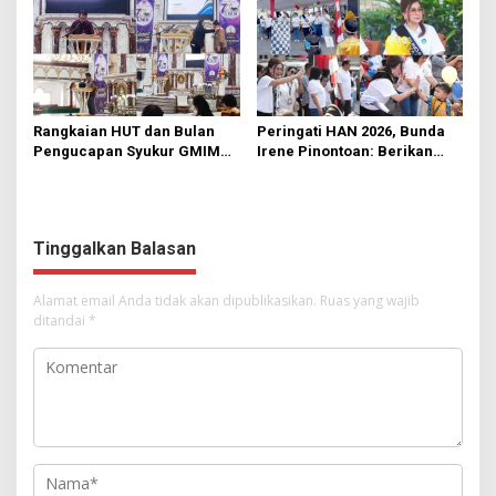
Rangkaian HUT dan Bulan
Peringati HAN 2026, Bunda
Pengucapan Syukur GMIM
Irene Pinontoan: Berikan
Syalom Karombasan
Ruang Bagi Anak untuk
Dimulai, Pandelaki:
Tampil Percaya Diri
Kemuliaan Hanya Bagi
Tuhan Yesus
Tinggalkan Balasan
Alamat email Anda tidak akan dipublikasikan.
Ruas yang wajib
ditandai
*