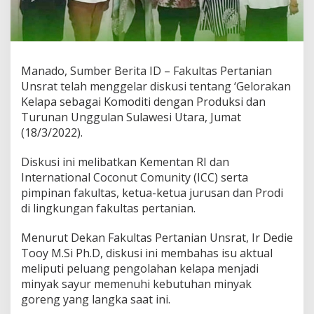
r
a
t
G
e
Manado, Sumber Berita ID – Fakultas Pertanian
l
a
Unsrat telah menggelar diskusi tentang ‘Gelorakan
r
Kelapa sebagai Komoditi dengan Produksi dan
D
Turunan Unggulan Sulawesi Utara, Jumat
i
(18/3/2022).
s
k
u
Diskusi ini melibatkan Kementan RI dan
s
International Coconut Comunity (ICC) serta
i
pimpinan fakultas, ketua-ketua jurusan dan Prodi
G
di lingkungan fakultas pertanian.
e
l
o
Menurut Dekan Fakultas Pertanian Unsrat, Ir Dedie
r
Tooy M.Si Ph.D, diskusi ini membahas isu aktual
a
meliputi peluang pengolahan kelapa menjadi
k
minyak sayur memenuhi kebutuhan minyak
a
goreng yang langka saat ini.
n
K