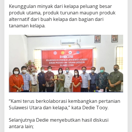
e
Keunggulan minyak dari kelapa peluang besar
l
produk utama, produk turunan maupun produk
a
alternatif dari buah kelapa dan bagian dari
p
tanaman kelapa.
a
P
e
n
u
h
i
K
e
b
u
t
u
h
a
“Kami terus berkolaborasi kembangkan pertanian
n
Sulawesi Utara dan kelapa,” kata Dedie Tooy.
M
i
Selanjutnya Dedie menyebutkan hasil diskusi
n
antara lain;
y
a