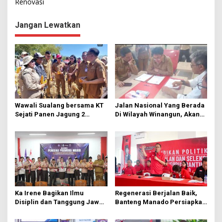
Renovasi
i
g
Jangan Lewatkan
a
s
i
p
o
s
Wawali Sualang bersama KT
Jalan Nasional Yang Berada
Sejati Panen Jagung 2
Di Wilayah Winangun, Akan
Hektare di Paniki Bawah
Segera Diperbaiki Oleh BPJN
Ka Irene Bagikan Ilmu
Regenerasi Berjalan Baik,
Disiplin dan Tanggung Jawab
Banteng Manado Persiapkan
di KMD Kwartir Cabang
562 Kader Turun ke Akar
Manado
Rumput