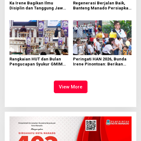
Ka Irene Bagikan Ilmu
Regenerasi Berjalan Baik,
Disiplin dan Tanggung Jawab
Banteng Manado Persiapkan
di KMD Kwartir Cabang
562 Kader Turun ke Akar
Manado
Rumput
Rangkaian HUT dan Bulan
Peringati HAN 2026, Bunda
Pengucapan Syukur GMIM
Irene Pinontoan: Berikan
Syalom Karombasan
Ruang Bagi Anak untuk
Dimulai, Pandelaki:
Tampil Percaya Diri
Kemuliaan Hanya Bagi
Tuhan Yesus
View More