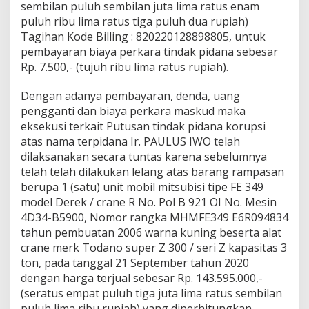
sembilan puluh sembilan juta lima ratus enam
puluh ribu lima ratus tiga puluh dua rupiah)
Tagihan Kode Billing : 820220128898805, untuk
pembayaran biaya perkara tindak pidana sebesar
Rp. 7.500,- (tujuh ribu lima ratus rupiah).
Dengan adanya pembayaran, denda, uang
pengganti dan biaya perkara maskud maka
eksekusi terkait Putusan tindak pidana korupsi
atas nama terpidana Ir. PAULUS IWO telah
dilaksanakan secara tuntas karena sebelumnya
telah telah dilakukan lelang atas barang rampasan
berupa 1 (satu) unit mobil mitsubisi tipe FE 349
model Derek / crane R No. Pol B 921 OI No. Mesin
4D34-B5900, Nomor rangka MHMFE349 E6R094834
tahun pembuatan 2006 warna kuning beserta alat
crane merk Todano super Z 300 / seri Z kapasitas 3
ton, pada tanggal 21 September tahun 2020
dengan harga terjual sebesar Rp. 143.595.000,-
(seratus empat puluh tiga juta lima ratus sembilan
puluh lima ribu rupiah) yang diperhitungkan