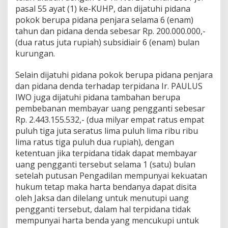
a
pasal 55 ayat (1) ke-KUHP, dan dijatuhi pidana
r
pokok berupa pidana penjara selama 6 (enam)
i
tahun dan pidana denda sebesar Rp. 200.000.000,-
E
(dua ratus juta rupiah) subsidiair 6 (enam) bulan
k
kurungan.
s
e
k
Selain dijatuhi pidana pokok berupa pidana penjara
u
dan pidana denda terhadap terpidana Ir. PAULUS
s
IWO juga dijatuhi pidana tambahan berupa
i
pembebanan membayar uang pengganti sebesar
P
i
Rp. 2.443.155.532,- (dua milyar empat ratus empat
d
puluh tiga juta seratus lima puluh lima ribu ribu
a
lima ratus tiga puluh dua rupiah), dengan
n
ketentuan jika terpidana tidak dapat membayar
a
D
uang pengganti tersebut selama 1 (satu) bulan
e
setelah putusan Pengadilan mempunyai kekuatan
n
hukum tetap maka harta bendanya dapat disita
d
oleh Jaksa dan dilelang untuk menutupi uang
a
pengganti tersebut, dalam hal terpidana tidak
mempunyai harta benda yang mencukupi untuk