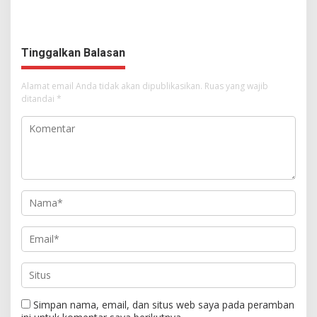
Syalom Karombasan
Ruang Bagi Anak untuk
Dimulai, Pandelaki:
Tampil Percaya Diri
Kemuliaan Hanya Bagi
Tuhan Yesus
Tinggalkan Balasan
Alamat email Anda tidak akan dipublikasikan.
Ruas yang wajib
ditandai
*
Simpan nama, email, dan situs web saya pada peramban