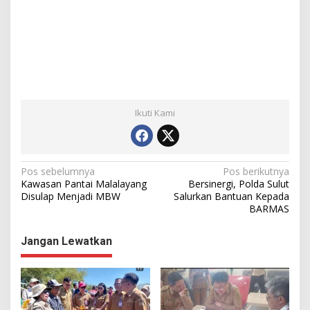
Ikuti Kami
N
Pos sebelumnya
Pos berikutnya
Kawasan Pantai Malalayang
Bersinergi, Polda Sulut
a
Disulap Menjadi MBW
Salurkan Bantuan Kepada
BARMAS
v
i
Jangan Lewatkan
g
a
s