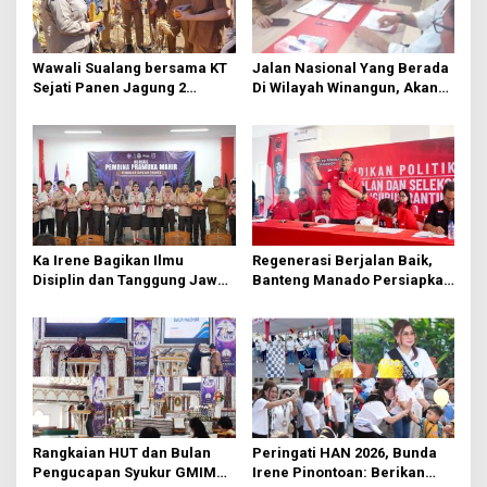
i
p
o
Wawali Sualang bersama KT
Jalan Nasional Yang Berada
s
Sejati Panen Jagung 2
Di Wilayah Winangun, Akan
Hektare di Paniki Bawah
Segera Diperbaiki Oleh BPJN
Ka Irene Bagikan Ilmu
Regenerasi Berjalan Baik,
Disiplin dan Tanggung Jawab
Banteng Manado Persiapkan
di KMD Kwartir Cabang
562 Kader Turun ke Akar
Manado
Rumput
Rangkaian HUT dan Bulan
Peringati HAN 2026, Bunda
Pengucapan Syukur GMIM
Irene Pinontoan: Berikan