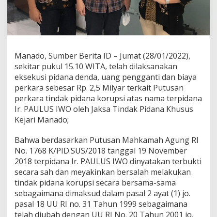
,
5
M
i
l
y
Manado, Sumber Berita ID – Jumat (28/01/2022),
a
sekitar pukul 15.10 WITA, telah dilaksanakan
r
k
eksekusi pidana denda, uang pengganti dan biaya
e
perkara sebesar Rp. 2,5 Milyar terkait Putusan
K
perkara tindak pidana korupsi atas nama terpidana
a
Ir. PAULUS IWO oleh Jaksa Tindak Pidana Khusus
s
Kejari Manado;
N
e
g
Bahwa berdasarkan Putusan Mahkamah Agung RI
a
No. 1768 K/PID.SUS/2018 tanggal 19 November
r
2018 terpidana Ir. PAULUS IWO dinyatakan terbukti
a
secara sah dan meyakinkan bersalah melakukan
H
a
tindak pidana korupsi secara bersama-sama
s
sebagaimana dimaksud dalam pasal 2 ayat (1) jo.
i
pasal 18 UU RI no. 31 Tahun 1999 sebagaimana
l
telah diubah dengan UU RI No. 20 Tahun 2001 jo.
d