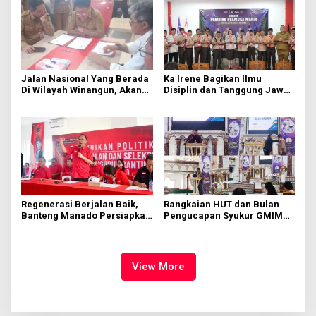
Jalan Nasional Yang Berada
Ka Irene Bagikan Ilmu
Di Wilayah Winangun, Akan
Disiplin dan Tanggung Jawab
Segera Diperbaiki Oleh BPJN
di KMD Kwartir Cabang
Manado
Regenerasi Berjalan Baik,
Rangkaian HUT dan Bulan
Banteng Manado Persiapkan
Pengucapan Syukur GMIM
562 Kader Turun ke Akar
Syalom Karombasan
Rumput
Dimulai, Pandelaki:
Kemuliaan Hanya Bagi
Tuhan Yesus
View More