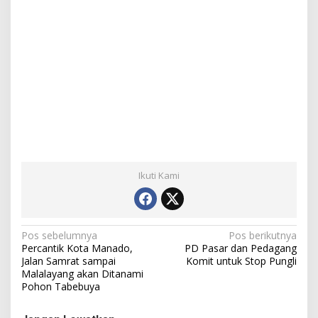
Ikuti Kami
N
Pos sebelumnya
Pos berikutnya
Percantik Kota Manado,
PD Pasar dan Pedagang
a
Jalan Samrat sampai
Komit untuk Stop Pungli
Malalayang akan Ditanami
v
Pohon Tabebuya
i