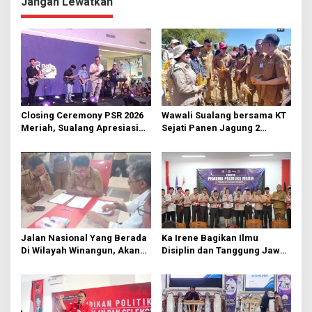
g
Jangan Lewatkan
a
s
i
p
o
s
Closing Ceremony PSR 2026
Wawali Sualang bersama KT
Meriah, Sualang Apresiasi
Sejati Panen Jagung 2
Keterlibatan 10 Ribu Remaja
Hektare di Paniki Bawah
GMIM
Jalan Nasional Yang Berada
Ka Irene Bagikan Ilmu
Di Wilayah Winangun, Akan
Disiplin dan Tanggung Jawab
Segera Diperbaiki Oleh BPJN
di KMD Kwartir Cabang
Manado