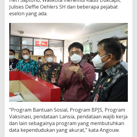
P
Julises Deffie Oehlers SH dan beberapa pejabat
e
eselon yang ada.
n
t
i
n
g
“Program Bantuan Sosial, Program BPJS, Program
Vaksinasi, pendataan Lansia, pendataan wajib kerja
dan lain sebagainya program yang membutuhkan
data kependudukan yang akurat,” kata Angouw.