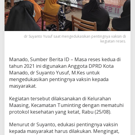
d
u
k
a
s
i
k
dr Suyanto Yusuf saat mengedukasikan pentingnya vaksin di
kegiatan reses.
a
n
V
a
Manado, Sumber Berita ID – Masa reses kedua di
k
tahun 2021 ini digunakan Anggota DPRD Kota
s
Manado, dr Suyanto Yusuf, M.Kes untuk
i
mengedukasikan pentingnya vaksin kepada
n
K
masyarakat.
e
p
Kegiatan tersebut dilaksanakan di Kelurahan
a
Maasing, Kecamatan Tuminting dengan mematuhi
d
protokol kesehatan yang ketat, Rabu (25/08).
a
W
a
Menurut dr Suyanto, edukasi pentingnya vaksin
r
kepada masyarakat harus dilakukan. Mengingat,
g