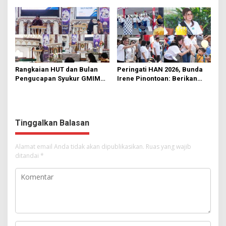
Manado
Rumput
Rangkaian HUT dan Bulan
Peringati HAN 2026, Bunda
Pengucapan Syukur GMIM
Irene Pinontoan: Berikan
Syalom Karombasan
Ruang Bagi Anak untuk
Dimulai, Pandelaki:
Tampil Percaya Diri
Kemuliaan Hanya Bagi
Tuhan Yesus
Tinggalkan Balasan
Alamat email Anda tidak akan dipublikasikan.
Ruas yang wajib
ditandai
*