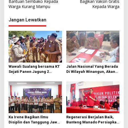
a
Bantuan Sembako Kepada
Bagikan Vaksin Gratis
Warga Kurang Mampu
Kepada Warga
v
i
Jangan Lewatkan
g
a
s
i
p
o
Wawali Sualang bersama KT
Jalan Nasional Yang Berada
s
Sejati Panen Jagung 2
Di Wilayah Winangun, Akan
Hektare di Paniki Bawah
Segera Diperbaiki Oleh BPJN
Ka Irene Bagikan Ilmu
Regenerasi Berjalan Baik,
Disiplin dan Tanggung Jawab
Banteng Manado Persiapkan
di KMD Kwartir Cabang
562 Kader Turun ke Akar