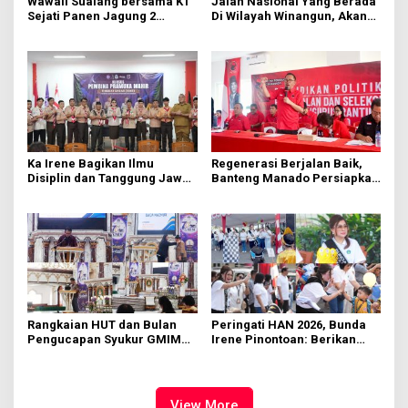
Wawali Sualang bersama KT
Jalan Nasional Yang Berada
Sejati Panen Jagung 2
Di Wilayah Winangun, Akan
Hektare di Paniki Bawah
Segera Diperbaiki Oleh BPJN
Ka Irene Bagikan Ilmu
Regenerasi Berjalan Baik,
Disiplin dan Tanggung Jawab
Banteng Manado Persiapkan
di KMD Kwartir Cabang
562 Kader Turun ke Akar
Manado
Rumput
Rangkaian HUT dan Bulan
Peringati HAN 2026, Bunda
Pengucapan Syukur GMIM
Irene Pinontoan: Berikan
Syalom Karombasan
Ruang Bagi Anak untuk
Dimulai, Pandelaki:
Tampil Percaya Diri
Kemuliaan Hanya Bagi
Tuhan Yesus
View More