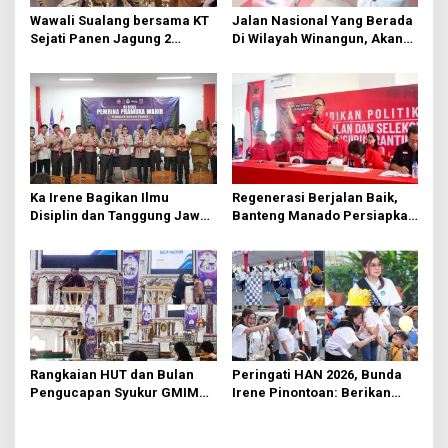
o
Wawali Sualang bersama KT
Jalan Nasional Yang Berada
s
Sejati Panen Jagung 2
Di Wilayah Winangun, Akan
Hektare di Paniki Bawah
Segera Diperbaiki Oleh BPJN
Ka Irene Bagikan Ilmu
Regenerasi Berjalan Baik,
Disiplin dan Tanggung Jawab
Banteng Manado Persiapkan
di KMD Kwartir Cabang
562 Kader Turun ke Akar
Manado
Rumput
Rangkaian HUT dan Bulan
Peringati HAN 2026, Bunda
Pengucapan Syukur GMIM
Irene Pinontoan: Berikan
Syalom Karombasan
Ruang Bagi Anak untuk
Dimulai, Pandelaki:
Tampil Percaya Diri
Kemuliaan Hanya Bagi