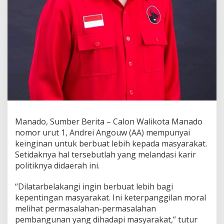
b
u
a
t
L
e
b
i
h
U
n
t
u
Manado, Sumber Berita – Calon Walikota Manado
k
nomor urut 1, Andrei Angouw (AA) mempunyai
M
a
keinginan untuk berbuat lebih kepada masyarakat.
s
Setidaknya hal tersebutlah yang melandasi karir
y
politiknya didaerah ini.
a
r
“Dilatarbelakangi ingin berbuat lebih bagi
a
k
kepentingan masyarakat. Ini keterpanggilan moral
a
melihat permasalahan-permasalahan
t
pembangunan yang dihadapi masyarakat,” tutur
K