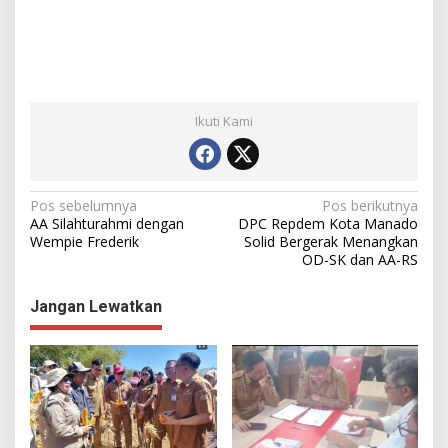
Ikuti Kami
N
Pos sebelumnya
Pos berikutnya
AA Silahturahmi dengan
DPC Repdem Kota Manado
a
Wempie Frederik
Solid Bergerak Menangkan
OD-SK dan AA-RS
v
i
Jangan Lewatkan
g
a
s
i
p