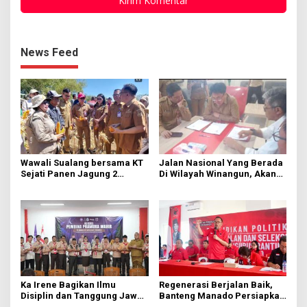
News Feed
Wawali Sualang bersama KT
Jalan Nasional Yang Berada
Sejati Panen Jagung 2
Di Wilayah Winangun, Akan
Hektare di Paniki Bawah
Segera Diperbaiki Oleh BPJN
Ka Irene Bagikan Ilmu
Regenerasi Berjalan Baik,
Disiplin dan Tanggung Jawab
Banteng Manado Persiapkan
di KMD Kwartir Cabang
562 Kader Turun ke Akar