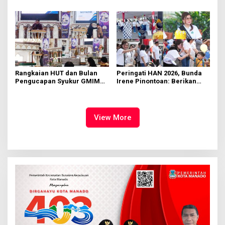
Manado
Rumput
Rangkaian HUT dan Bulan
Peringati HAN 2026, Bunda
Pengucapan Syukur GMIM
Irene Pinontoan: Berikan
Syalom Karombasan
Ruang Bagi Anak untuk
Dimulai, Pandelaki:
Tampil Percaya Diri
Kemuliaan Hanya Bagi
Tuhan Yesus
View More