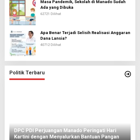
Masa Pandemik, Sekolah di Manado Sudah
Ada yang Dibuka
62721 Dilihat
Apa Benar Terjadi Selisih Realisasi Anggaran
Dana Lansia?
40712 Dilihat
Politik Terbaru
I
DPC PDI Perjuangan Manado Peringati Hari
T
Kartini dengan Menyalurkan Bantuan Pangan
I
Di