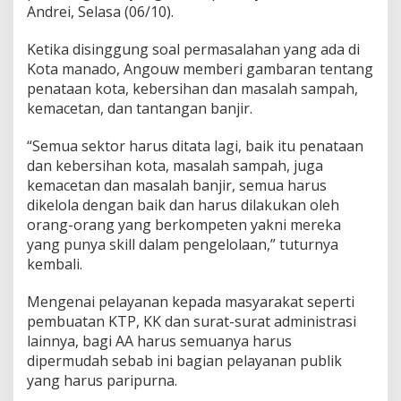
Andrei, Selasa (06/10).
o
t
a
Ketika disinggung soal permasalahan yang ada di
M
Kota manado, Angouw memberi gambaran tentang
a
penataan kota, kebersihan dan masalah sampah,
n
kemacetan, dan tantangan banjir.
a
d
o
“Semua sektor harus ditata lagi, baik itu penataan
dan kebersihan kota, masalah sampah, juga
kemacetan dan masalah banjir, semua harus
dikelola dengan baik dan harus dilakukan oleh
orang-orang yang berkompeten yakni mereka
yang punya skill dalam pengelolaan,” tuturnya
kembali.
Mengenai pelayanan kepada masyarakat seperti
pembuatan KTP, KK dan surat-surat administrasi
lainnya, bagi AA harus semuanya harus
dipermudah sebab ini bagian pelayanan publik
yang harus paripurna.