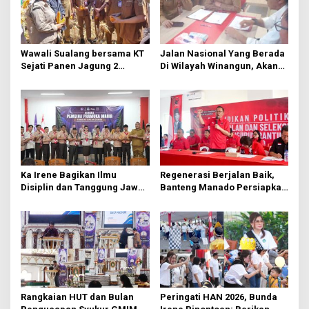
p
o
s
Wawali Sualang bersama KT
Jalan Nasional Yang Berada
Sejati Panen Jagung 2
Di Wilayah Winangun, Akan
Hektare di Paniki Bawah
Segera Diperbaiki Oleh BPJN
Ka Irene Bagikan Ilmu
Regenerasi Berjalan Baik,
Disiplin dan Tanggung Jawab
Banteng Manado Persiapkan
di KMD Kwartir Cabang
562 Kader Turun ke Akar
Manado
Rumput
Rangkaian HUT dan Bulan
Peringati HAN 2026, Bunda