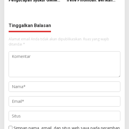
Pengucapan Syukur GMIM
Irene Pinontoan: Berikan
Syalom Karombasan
Ruang Bagi Anak untuk
Dimulai, Pandelaki:
Tampil Percaya Diri
Kemuliaan Hanya Bagi
Tuhan Yesus
Tinggalkan Balasan
Alamat email Anda tidak akan dipublikasikan.
Ruas yang wajib
ditandai
*
Simpan nama, email, dan situs web saya pada peramban