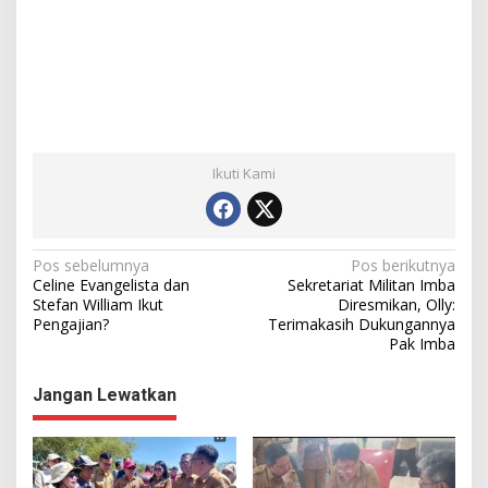
Ikuti Kami
N
Pos sebelumnya
Pos berikutnya
Celine Evangelista dan
Sekretariat Militan Imba
a
Stefan William Ikut
Diresmikan, Olly:
Pengajian?
Terimakasih Dukungannya
v
Pak Imba
i
g
Jangan Lewatkan
a
s
i