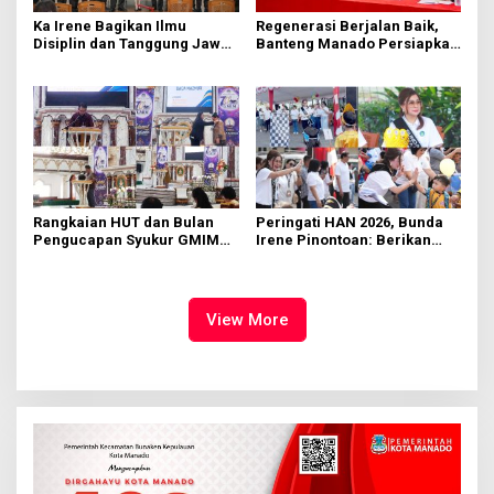
Ka Irene Bagikan Ilmu
Regenerasi Berjalan Baik,
Disiplin dan Tanggung Jawab
Banteng Manado Persiapkan
di KMD Kwartir Cabang
562 Kader Turun ke Akar
Manado
Rumput
Rangkaian HUT dan Bulan
Peringati HAN 2026, Bunda
Pengucapan Syukur GMIM
Irene Pinontoan: Berikan
Syalom Karombasan
Ruang Bagi Anak untuk
Dimulai, Pandelaki:
Tampil Percaya Diri
Kemuliaan Hanya Bagi
Tuhan Yesus
View More