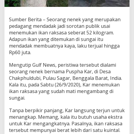
A
k
i
Sumber Berita – Seorang nenek yang merupakan
b
a
pedagang mendadak jadi sorotan publik usai
t
menemukan ikan raksasa seberat 52 kilogram.
N
Adapun ikan yang ditemukan di sungai itu
e
mendadak membuatnya kaya, laku terjual hingga
m
Rp60 juta.
u
I
k
Mengutip Gulf News, peristiwa tersebut dialami
a
seorang nenek bernama Puspha Kar, di Desa
n
Chakphuldubi, Pulau Sagar, Benggala Barat, India.
M
Kala itu, pada Sabtu (26/9/2020), Kar menemukan
a
t
ikan raksasa yang sudah mati mengambang di
i
sungai.
Tanpa berpikir panjang, Kar langsung terjun untuk
menangkap. Memang, kala itu butuh usaha ekstra
untuk Kar mengangkatnya. Pasalnya, ikan raksasa
tersebut mempunyai berat lebih dari satu kuintal.