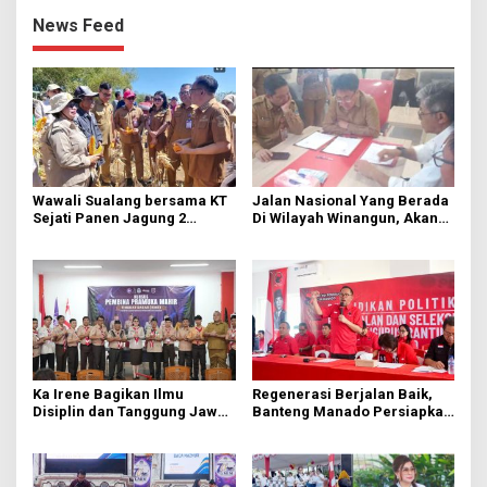
News Feed
Wawali Sualang bersama KT
Jalan Nasional Yang Berada
Sejati Panen Jagung 2
Di Wilayah Winangun, Akan
Hektare di Paniki Bawah
Segera Diperbaiki Oleh BPJN
Ka Irene Bagikan Ilmu
Regenerasi Berjalan Baik,
Disiplin dan Tanggung Jawab
Banteng Manado Persiapkan
di KMD Kwartir Cabang
562 Kader Turun ke Akar
Manado
Rumput