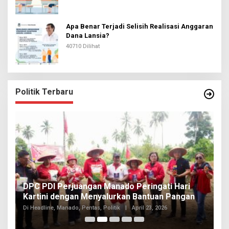
Apa Benar Terjadi Selisih Realisasi Anggaran
Dana Lansia?
40710 Dilihat
Politik Terbaru
I
DPC PDI Perjuangan Manado Peringati Hari
T
Kartini dengan Menyalurkan Bantuan Pangan
I
Di
Di Headline, Manado, Pentas, Politik
|
April 23, 2026
20