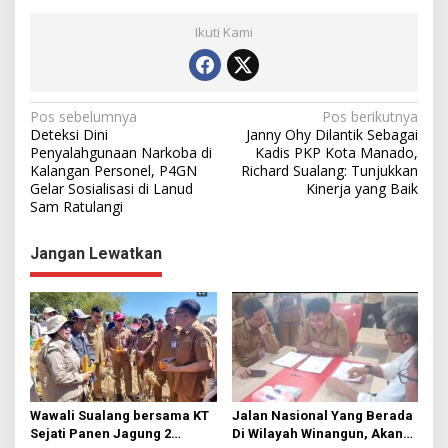
Ikuti Kami
N
Pos sebelumnya
Pos berikutnya
Deteksi Dini
Janny Ohy Dilantik Sebagai
a
Penyalahgunaan Narkoba di
Kadis PKP Kota Manado,
Kalangan Personel, P4GN
Richard Sualang: Tunjukkan
v
Gelar Sosialisasi di Lanud
Kinerja yang Baik
i
Sam Ratulangi
g
Jangan Lewatkan
a
s
i
p
o
s
Wawali Sualang bersama KT
Jalan Nasional Yang Berada
Sejati Panen Jagung 2
Di Wilayah Winangun, Akan