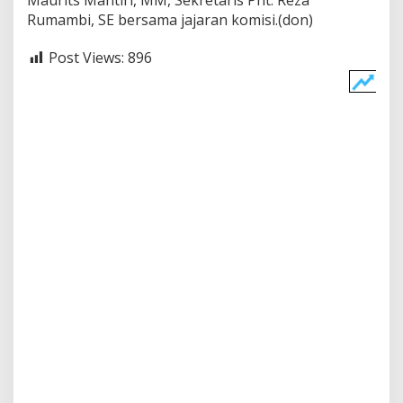
Maurits Mantiri, MM, Sekretaris Pnt. Reza
Rumambi, SE bersama jajaran komisi.(don)
Post Views:
896