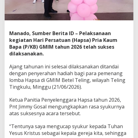
s
e
s
D
i
g
Manado, Sumber Berita ID – Pelaksanaan
e
kegiatan Hari Persatuan (Hapsa) Pria Kaum
l
Bapa (P/KB) GMIM tahun 2026 telah sukses
a
dilaksanakan.
r
,
G
Ajang tahunan ini selesai dilaksanakan ditandai
o
dengan penyerahan hadiah bagi para pemenang
s
lomba Hapsa di GMIM Betel Teling, wilayah Teling
a
Tingkulu, Minggu (21/06/2026).
l
U
c
Ketua Panitia Penyelenggara Hapsa tahun 2026,
a
Pnt Jimmy Gosal mengungkapkan rasa syukurnya
p
atas suksesnya acara tersebut.
k
a
n
“Tentunya saya mengucap syukur kepada Tuhan
R
Yesus Kristus sebagai kepala gereja kita, sehingga
a