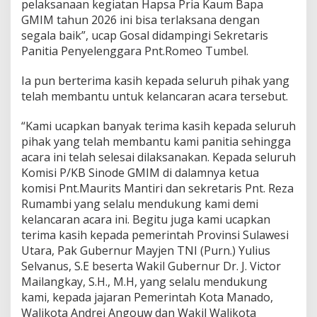
pelaksanaan kegiatan Hapsa Pria Kaum Bapa
s
GMIM tahun 2026 ini bisa terlaksana dengan
a
segala baik”, ucap Gosal didampingi Sekretaris
S
y
Panitia Penyelenggara Pnt.Romeo Tumbel.
u
k
Ia pun berterima kasih kepada seluruh pihak yang
u
telah membantu untuk kelancaran acara tersebut.
r
“Kami ucapkan banyak terima kasih kepada seluruh
pihak yang telah membantu kami panitia sehingga
acara ini telah selesai dilaksanakan. Kepada seluruh
Komisi P/KB Sinode GMIM di dalamnya ketua
komisi Pnt.Maurits Mantiri dan sekretaris Pnt. Reza
Rumambi yang selalu mendukung kami demi
kelancaran acara ini. Begitu juga kami ucapkan
terima kasih kepada pemerintah Provinsi Sulawesi
Utara, Pak Gubernur Mayjen TNI (Purn.) Yulius
Selvanus, S.E beserta Wakil Gubernur Dr. J. Victor
Mailangkay, S.H., M.H, yang selalu mendukung
kami, kepada jajaran Pemerintah Kota Manado,
Walikota Andrei Angouw dan Wakil Walikota