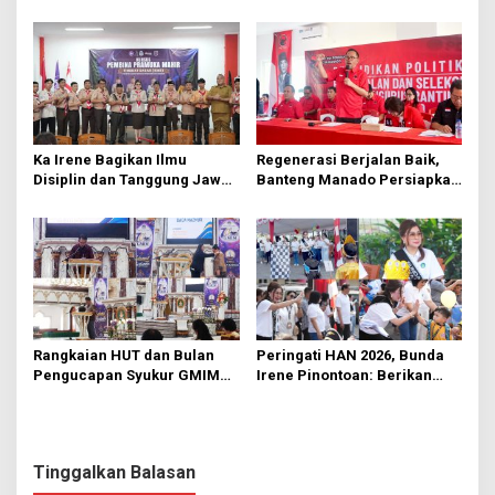
Hektare di Paniki Bawah
Segera Diperbaiki Oleh BPJN
Ka Irene Bagikan Ilmu
Regenerasi Berjalan Baik,
Disiplin dan Tanggung Jawab
Banteng Manado Persiapkan
di KMD Kwartir Cabang
562 Kader Turun ke Akar
Manado
Rumput
Rangkaian HUT dan Bulan
Peringati HAN 2026, Bunda
Pengucapan Syukur GMIM
Irene Pinontoan: Berikan
Syalom Karombasan
Ruang Bagi Anak untuk
Dimulai, Pandelaki:
Tampil Percaya Diri
Kemuliaan Hanya Bagi
Tuhan Yesus
Tinggalkan Balasan