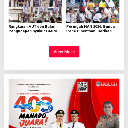
Rangkaian HUT dan Bulan
Peringati HAN 2026, Bunda
Pengucapan Syukur GMIM
Irene Pinontoan: Berikan
Syalom Karombasan
Ruang Bagi Anak untuk
Dimulai, Pandelaki:
Tampil Percaya Diri
Kemuliaan Hanya Bagi
Tuhan Yesus
View More