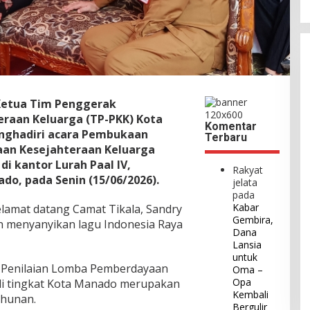
 Ketua Tim Penggerak
raan Keluarga (TP-PKK) Kota
Komentar
nghadiri acara Pembukaan
Terbaru
an Kesejahteraan Keluarga
i kantor Lurah Paal IV,
Rakyat
do, pada Senin (15/06/2026).
jelata
pada
Kabar
lamat datang Camat Tikala, Sandry
Gembira,
n menyanyikan lagu Indonesia Raya
Dana
Lansia
untuk
Penilaian Lomba Pemberdayaan
Oma –
Opa
di tingkat Kota Manado merupakan
Kembali
ahunan.
Bergulir