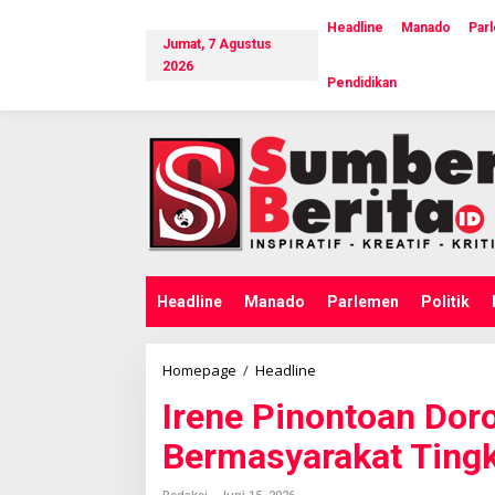
L
e
Headline
Manado
Par
Jumat, 7 Agustus
w
a
2026
Pendidikan
t
i
k
e
k
o
n
t
e
n
Headline
Manado
Parlemen
Politik
Homepage
/
Headline
I
r
Irene Pinontoan Dor
e
n
Bermasyarakat Tingk
e
P
i