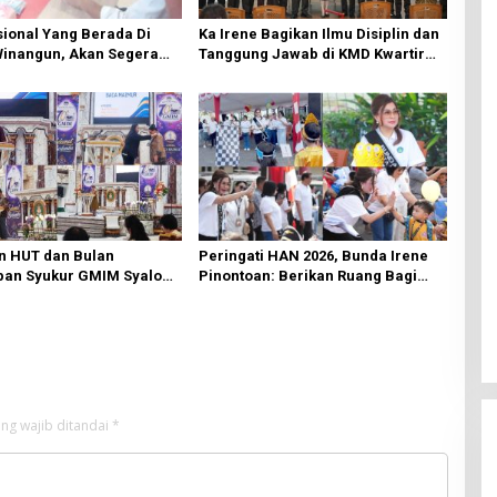
ional Yang Berada Di
Ka Irene Bagikan Ilmu Disiplin dan
Winangun, Akan Segera
Tanggung Jawab di KMD Kwartir
ki Oleh BPJN
Cabang Manado
n HUT dan Bulan
Peringati HAN 2026, Bunda Irene
an Syukur GMIM Syalom
Pinontoan: Berikan Ruang Bagi
an Dimulai, Pandelaki:
Anak untuk Tampil Percaya Diri
n Hanya Bagi Tuhan
ng wajib ditandai
*