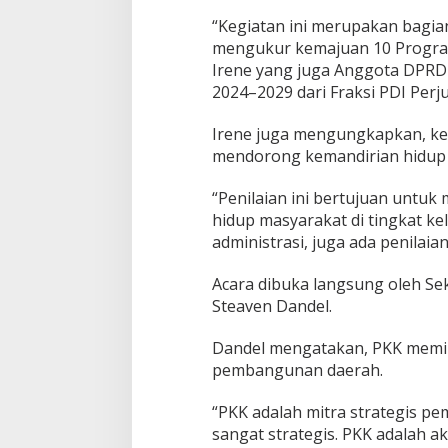
e
“Kegiatan ini merupakan bagian
l
mengukur kemajuan 10 Program 
u
Irene yang juga Anggota DPRD 
r
a
2024–2029 dari Fraksi PDI Perju
h
a
Irene juga mengungkapkan, keg
n
mendorong kemandirian hidup 
“Penilaian ini bertujuan untuk
hidup masyarakat di tingkat kel
administrasi, juga ada penilaian
Acara dibuka langsung oleh Se
Steaven Dandel.
Dandel mengatakan, PKK memil
pembangunan daerah.
“PKK adalah mitra strategis pe
sangat strategis. PKK adalah a