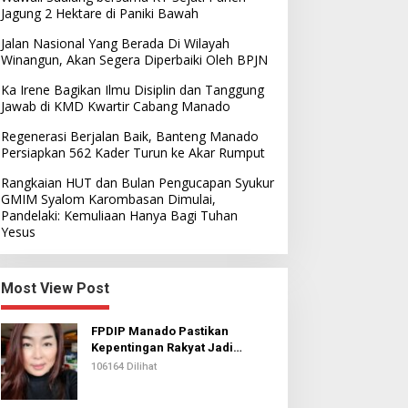
Jagung 2 Hektare di Paniki Bawah
Jalan Nasional Yang Berada Di Wilayah
Winangun, Akan Segera Diperbaiki Oleh BPJN
Ka Irene Bagikan Ilmu Disiplin dan Tanggung
Jawab di KMD Kwartir Cabang Manado
Regenerasi Berjalan Baik, Banteng Manado
Persiapkan 562 Kader Turun ke Akar Rumput
Rangkaian HUT dan Bulan Pengucapan Syukur
GMIM Syalom Karombasan Dimulai,
Pandelaki: Kemuliaan Hanya Bagi Tuhan
Yesus
Most View Post
FPDIP Manado Pastikan
Kepentingan Rakyat Jadi
Prioritas Dalam Perjuangan
106164 Dilihat