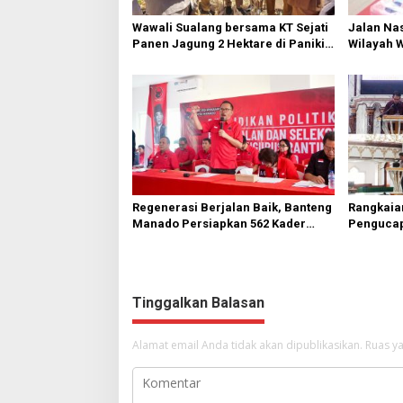
Wawali Sualang bersama KT Sejati
Jalan Nas
Panen Jagung 2 Hektare di Paniki
Wilayah 
Bawah
Diperbai
Regenerasi Berjalan Baik, Banteng
Rangkaia
Manado Persiapkan 562 Kader
Pengucap
Turun ke Akar Rumput
Karombas
Kemuliaa
Yesus
Tinggalkan Balasan
Alamat email Anda tidak akan dipublikasikan.
Ruas ya