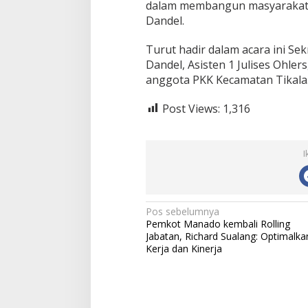
dalam membangun masyarakat h
Dandel.
Turut hadir dalam acara ini Se
Dandel, Asisten 1 Julises Ohler
anggota PKK Kecamatan Tikala
Post Views:
1,316
I
N
Pos sebelumnya
Pemkot Manado kembali Rolling
a
Jabatan, Richard Sualang: Optimalka
Kerja dan Kinerja
v
i
g