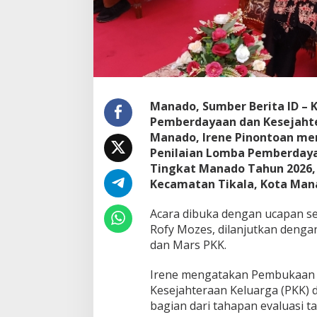
i
d
u
p
B
e
r
m
Manado, Sumber Berita ID –
a
Pemberdayaan dan Kesejahte
s
Manado, Irene Pinontoan me
y
a
Penilaian Lomba Pemberdaya
r
Tingkat Manado Tahun 2026, d
a
Kecamatan Tikala, Kota Mana
k
a
Acara dibuka dengan ucapan se
t
T
Rofy Mozes, dilanjutkan denga
i
dan Mars PKK.
n
g
Irene mengatakan Pembukaan 
k
Kesejahteraan Keluarga (PKK) 
a
t
bagian dari tahapan evaluasi t
K