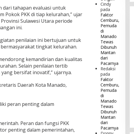
Cindy
 dari tahapan evaluasi untuk
pada
Pokok PKK di tiap kelurahan,” ujar
Faktor
Cemburu,
Provinsi Sulawesi Utara periode
Pemuda
angan ini.
di
Manado
iatan penilaian ini bertujuan untuk
Tewas
bermasyarakat tingkat kelurahan.
Dibunuh
Mantan
dari
 mendorong kemandirian dan kualitas
Pacarnya
urahan. Selain penilaian tertib
Redaksi
 yang bersifat inovatif,” ujarnya.
pada
Faktor
kretaris Daerah Kota Manado,
Cemburu,
Pemuda
di
Manado
iki peran penting dalam
Tewas
Dibunuh
Mantan
dari
merintah. Peran dan fungsi PKK
Pacarnya
ktor penting dalam pemerintahan,
Donny