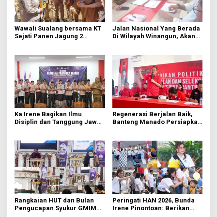
Wawali Sualang bersama KT
Jalan Nasional Yang Berada
Sejati Panen Jagung 2
Di Wilayah Winangun, Akan
Hektare di Paniki Bawah
Segera Diperbaiki Oleh BPJN
Ka Irene Bagikan Ilmu
Regenerasi Berjalan Baik,
Disiplin dan Tanggung Jawab
Banteng Manado Persiapkan
di KMD Kwartir Cabang
562 Kader Turun ke Akar
Manado
Rumput
Rangkaian HUT dan Bulan
Peringati HAN 2026, Bunda
Pengucapan Syukur GMIM
Irene Pinontoan: Berikan
Syalom Karombasan
Ruang Bagi Anak untuk