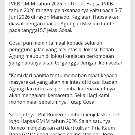
P/KB GMIM tahun 2026 ini. Untuk Hapsa P/KB
s
tahun 2026 tanggal pelaksanaanya yaitu pada 5-7
s
i
Juni 2026 di rayon Manado. Kegiatan Hapsa akan
o
diawali dengan ibadah Agung di Mission Center
n
pada tanggal 5,” jelas Gosal.
C
e
Gosal pun meminta maaf kepada seluruh
n
t
pengguna jalan yang melintas di lokasi Ibadah
e
Agung maupun di lokasi kegiatan perlombaan
r
yang nantinya akan terganggu dengan kemacetan.
“Kami dari panitia tentu memohon maaf kepada
masyarakat yang akan melintas di lokasi Ibadah
Agung dan di lokasi perlomba karena nantinya
akan mengalami kemacetan. Sekali lagi kami
mohon maaf sebelumnya,” ucap Gosal.
Selanjutnya, Pnt Romeo Tumbel menjelaskan arti
logo Hapsa GMIM tahun 2026. Salah satunya
Romeo menjelaskan arti dari tulisan Pria Kaum
Bapa GMIM yang berada paling atas dari logo