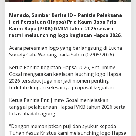
w
a
Manado, Sumber Berita ID – Panitia Pelaksana
l
i
Hari Persatuan (Hapsa) Pria Kaum Bapa Pria
d
Kaum Bapa (P/KB) GMIM tahun 2026 secara
e
resmi melaunching logo kegiatan Hapsa 2026.
n
g
Acara peresmian logo yang berlangsung di Lucha
a
n
Society Cafe Wenang pada Sabtu (02/05/2026).
I
b
Ketua Panitia Kegiatan Hapsa 2026, Pnt. Jimmy
a
Gosal mengatakan kegiatan lauching logo Hapsa
d
2026 tersebut juga menjadi momen penting
a
h
terlebih dengan selesainya proposal kegiatan.
A
g
Ketua Panitia Pnt. Jimmy Gosal menjelaskan
u
tanggal pelaksanaan Hapsa P/KB tahun 2026 serta
n
lokasi ibadah agung.
g
d
i
“Dengan memanjatkan puji dan syukur kepada
M
Tuhan Yesus Kristus kami melaunching logo Hapsa
i