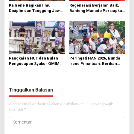
Ka Irene Bagikan Ilmu
Regenerasi Berjalan Baik,
Disiplin dan Tanggung Jawab
Banteng Manado Persiapkan
di KMD Kwartir Cabang
562 Kader Turun ke Akar
Manado
Rumput
Rangkaian HUT dan Bulan
Peringati HAN 2026, Bunda
Pengucapan Syukur GMIM
Irene Pinontoan: Berikan
Syalom Karombasan
Ruang Bagi Anak untuk
Dimulai, Pandelaki:
Tampil Percaya Diri
Kemuliaan Hanya Bagi
Tuhan Yesus
Tinggalkan Balasan
Alamat email Anda tidak akan dipublikasikan.
Ruas yang wajib
ditandai
*