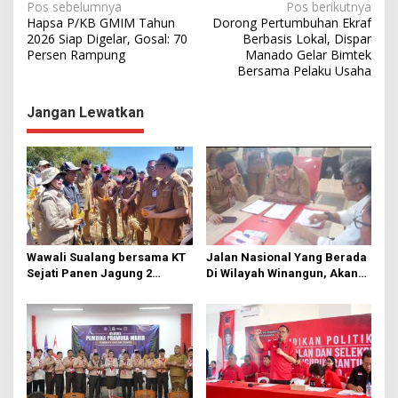
N
Pos sebelumnya
Pos berikutnya
Hapsa P/KB GMIM Tahun
Dorong Pertumbuhan Ekraf
a
2026 Siap Digelar, Gosal: 70
Berbasis Lokal, Dispar
Persen Rampung
Manado Gelar Bimtek
v
Bersama Pelaku Usaha
i
g
Jangan Lewatkan
a
s
i
p
o
s
Wawali Sualang bersama KT
Jalan Nasional Yang Berada
Sejati Panen Jagung 2
Di Wilayah Winangun, Akan
Hektare di Paniki Bawah
Segera Diperbaiki Oleh BPJN