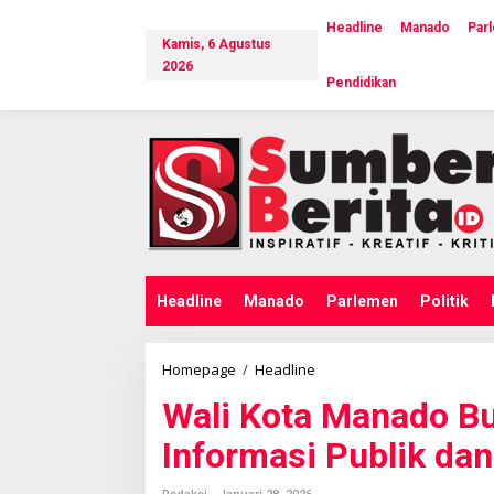
L
e
Headline
Manado
Par
Kamis, 6 Agustus
w
a
2026
Pendidikan
t
i
k
e
k
o
n
t
e
n
Headline
Manado
Parlemen
Politik
Homepage
/
Headline
W
a
Wali Kota Manado Bu
l
i
Informasi Publik d
K
o
t