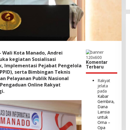
 Wali Kota Manado, Andrei
ka kegiatan Sosialisasi
Komentar
k, Implementasi Pejabat Pengelola
Terbaru
PPID), serta Bimbingan Teknis
an Pelayanan Publik Nasional
Rakyat
 Pengaduan Online Rakyat
jelata
i.
pada
Kabar
Gembira,
Dana
Lansia
untuk
Oma –
Opa