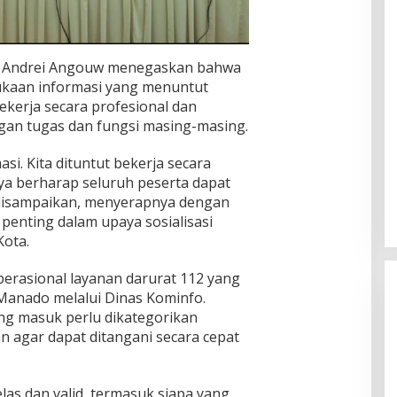
a Andrei Angouw menegaskan bahwa
ukaan informasi yang menuntut
ekerja secara profesional dan
gan tugas dan fungsi masing-masing.
asi. Kita dituntut bekerja secara
ya berharap seluruh peserta dapat
disampaikan, menyerapnya dengan
 penting dalam upaya sosialisasi
Kota.
erasional layanan darurat 112 yang
 Manado melalui Dinas Kominfo.
ng masuk perlu dikategorikan
n agar dapat ditangani secara cepat
las dan valid, termasuk siapa yang