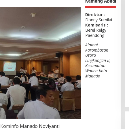
Kamang Abadi
Direktur :
Donny Sumilat
Komisaris :
Berel Relgy
Paendong
Alamat :
Karombasan
Utara
Lingkungan II,
Kecamatan
Wanea Kota
Manado
 Kominfo Manado Noviyanti