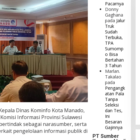
Pacarnya
Donny
Gaghana
pada
Jalur
Truk
Sudah
Terbuka,
TPA
Sumomp
o Bisa
Bertahan
3 Tahun
Marlan.
Takalao
pada
Pengangk
atan Pala
Tanpa
Seleksi
i Kepala Dinas Kominfo Kota Manado,
dan Tes,
Ini
 Komisi Informasi Provinsi Sulawesi
Besaran
ertindak sebagai narasumber, serta
Gajinnya
kait pengelolaan informasi publik di
PT Sumber