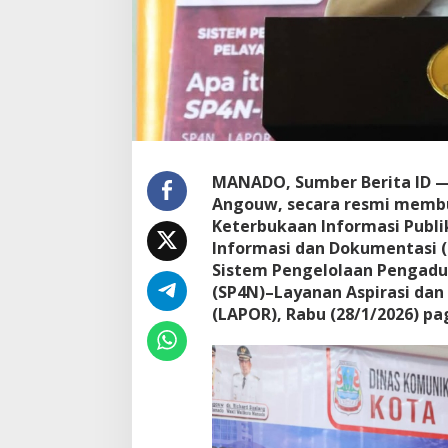
e
r
b
u
k
a
a
n
I
n
MANADO, Sumber Berita ID —
f
Angouw, secara resmi membu
o
Keterbukaan Informasi Publi
r
Informasi dan Dokumentasi (
m
a
Sistem Pengelolaan Pengadu
s
(SP4N)–Layanan Aspirasi dan
i
(LAPOR), Rabu (28/1/2026) pag
P
u
b
l
i
k
d
a