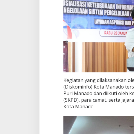
n
B
i
m
t
e
k
S
P
4
N
-
L
A
Kegiatan yang dilaksanakan ol
P
O
(Diskominfo) Kota Manado ters
R
Puri Manado dan diikuti oleh 
(SKPD), para camat, serta jaja
Kota Manado.