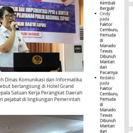
Kembali
Bergulir
Cindy
pada
Faktor
Cemburu,
Pemuda
di
Manado
Tewas
Dibunuh
Mantan
dari
Pacarnya
Redaksi
eh Dinas Komunikasi dan Informatika
pada
ebut berlangsung di Hotel Grand
Faktor
kepala Satuan Kerja Perangkat Daerah
Cemburu,
ran pejabat di lingkungan Pemerintah
Pemuda
di
Manado
Tewas
Dibunuh
Mantan
dari