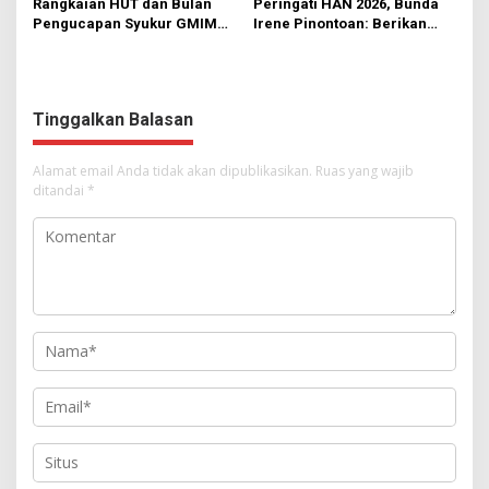
Rangkaian HUT dan Bulan
Peringati HAN 2026, Bunda
Pengucapan Syukur GMIM
Irene Pinontoan: Berikan
Syalom Karombasan
Ruang Bagi Anak untuk
Dimulai, Pandelaki:
Tampil Percaya Diri
Kemuliaan Hanya Bagi
Tuhan Yesus
Tinggalkan Balasan
Alamat email Anda tidak akan dipublikasikan.
Ruas yang wajib
ditandai
*