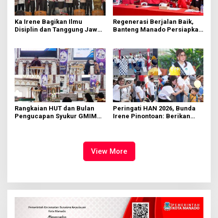
Ka Irene Bagikan Ilmu
Regenerasi Berjalan Baik,
Disiplin dan Tanggung Jawab
Banteng Manado Persiapkan
di KMD Kwartir Cabang
562 Kader Turun ke Akar
Manado
Rumput
Rangkaian HUT dan Bulan
Peringati HAN 2026, Bunda
Pengucapan Syukur GMIM
Irene Pinontoan: Berikan
Syalom Karombasan
Ruang Bagi Anak untuk
Dimulai, Pandelaki:
Tampil Percaya Diri
Kemuliaan Hanya Bagi
Tuhan Yesus
View More