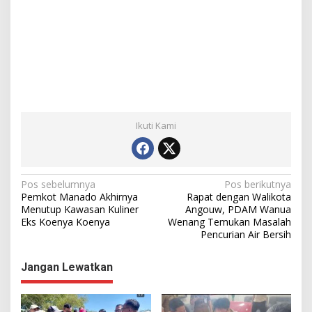
Ikuti Kami
N
Pos sebelumnya
Pos berikutnya
Pemkot Manado Akhirnya
Rapat dengan Walikota
a
Menutup Kawasan Kuliner
Angouw, PDAM Wanua
Eks Koenya Koenya
Wenang Temukan Masalah
v
Pencurian Air Bersih
i
g
Jangan Lewatkan
a
s