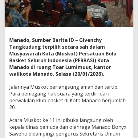
n
g
T
e
r
p
i
Manado, Sumber Berita ID – Givenchy
l
Tangkudung terpilih secara sah dalam
i
Musyawarah Kota (Muskot) Persatuan Bola
h
S
Basket Seluruh Indonesia (PERBASI) Kota
e
Manado di ruang Toar Lumimuut, kantor
b
walikota Manado, Selasa (20/01/2026).
a
g
Jalannya Muskot berlangsung aman dan tertib.
a
i
Para pemegang hak suara yang terdiri dari
K
perwakilan klub basket di Kota Manado berjumlah
e
20.
t
u
Acara Muskot ke 11 ini dibuka langsung oleh
a
P
kepala dinas pemuda dan olahraga Manado Bonyx
E
Saweho didampingi pengurus Sekretaris Umum
R