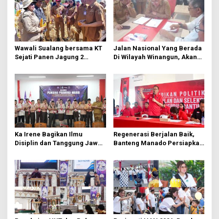
i
p
o
s
Wawali Sualang bersama KT
Jalan Nasional Yang Berada
Sejati Panen Jagung 2
Di Wilayah Winangun, Akan
Hektare di Paniki Bawah
Segera Diperbaiki Oleh BPJN
Ka Irene Bagikan Ilmu
Regenerasi Berjalan Baik,
Disiplin dan Tanggung Jawab
Banteng Manado Persiapkan
di KMD Kwartir Cabang
562 Kader Turun ke Akar
Manado
Rumput