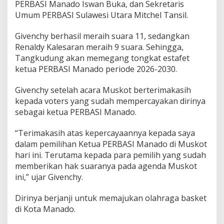
PERBASI Manado Iswan Buka, dan Sekretaris
B
Umum PERBASI Sulawesi Utara Mitchel Tansil.
A
S
I
Givenchy berhasil meraih suara 11, sedangkan
M
Renaldy Kalesaran meraih 9 suara. Sehingga,
a
Tangkudung akan memegang tongkat estafet
n
ketua PERBASI Manado periode 2026-2030.
a
d
o
Givenchy setelah acara Muskot berterimakasih
kepada voters yang sudah mempercayakan dirinya
sebagai ketua PERBASI Manado.
“Terimakasih atas kepercayaannya kepada saya
dalam pemilihan Ketua PERBASI Manado di Muskot
hari ini. Terutama kepada para pemilih yang sudah
memberikan hak suaranya pada agenda Muskot
ini,” ujar Givenchy.
Dirinya berjanji untuk memajukan olahraga basket
di Kota Manado.