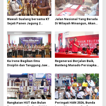
i
p
o
s
Wawali Sualang bersama KT
Jalan Nasional Yang Berada
Sejati Panen Jagung 2
Di Wilayah Winangun, Akan
Hektare di Paniki Bawah
Segera Diperbaiki Oleh BPJN
Ka Irene Bagikan Ilmu
Regenerasi Berjalan Baik,
Disiplin dan Tanggung Jawab
Banteng Manado Persiapkan
di KMD Kwartir Cabang
562 Kader Turun ke Akar
Manado
Rumput
Rangkaian HUT dan Bulan
Peringati HAN 2026, Bunda