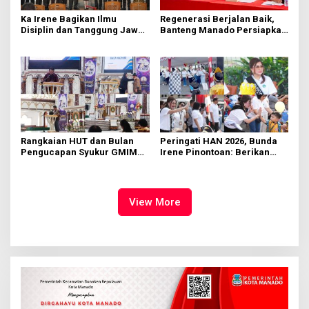
Ka Irene Bagikan Ilmu
Regenerasi Berjalan Baik,
Disiplin dan Tanggung Jawab
Banteng Manado Persiapkan
di KMD Kwartir Cabang
562 Kader Turun ke Akar
Manado
Rumput
Rangkaian HUT dan Bulan
Peringati HAN 2026, Bunda
Pengucapan Syukur GMIM
Irene Pinontoan: Berikan
Syalom Karombasan
Ruang Bagi Anak untuk
Dimulai, Pandelaki:
Tampil Percaya Diri
Kemuliaan Hanya Bagi
Tuhan Yesus
View More