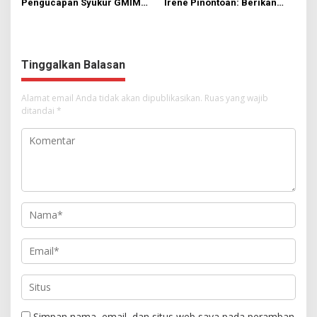
Pengucapan Syukur GMIM
Irene Pinontoan: Berikan
Syalom Karombasan
Ruang Bagi Anak untuk
Dimulai, Pandelaki:
Tampil Percaya Diri
Kemuliaan Hanya Bagi
Tuhan Yesus
Tinggalkan Balasan
Alamat email Anda tidak akan dipublikasikan.
Ruas yang wajib
ditandai
*
Simpan nama, email, dan situs web saya pada peramban