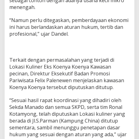
sebagai contoh dengan adanya usaha kecil mikro
o
menengah.
e
n
“Namun perlu ditegaskan, pemberdayaan ekonomi
y
ini harus berlandaskan aturan hukum, tertib dan
a
K
profesional,” ujar Dandel.
o
e
n
y
Terkait dengan permasalahan yang terjadi di
a
Lokasi Kuliner Eks Koenya Koenya Kawasan
pecinan, Direktur Eksekutif Badan Promosi
Pariwisata Felix Palenewen menjelaskan kawasan
Koenya Koenya tersebut diputuskan ditutup.
“Sesuai hasil rapat koordinasi yang dihadiri oleh
Sekda Manado dan semua SKPD, serta tim Ronal
Kotamyong, telah diputuskan Lokasi kuliner yang
berada di Jl.S.Parman (Kampung China) ditutup
sementara, sambil menunggu penetapan dasar
hukum yang sesuai dengan aturan yang ada,” ujar