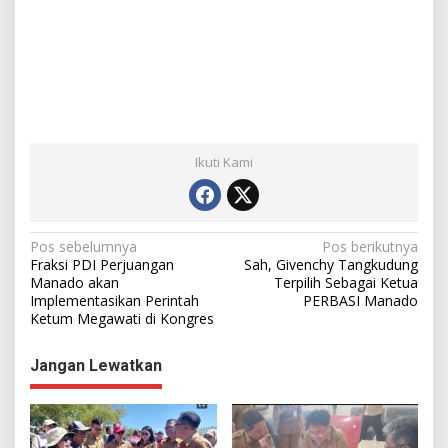
Ikuti Kami
N
Pos sebelumnya
Pos berikutnya
Fraksi PDI Perjuangan
Sah, Givenchy Tangkudung
a
Manado akan
Terpilih Sebagai Ketua
Implementasikan Perintah
PERBASI Manado
v
Ketum Megawati di Kongres
i
g
Jangan Lewatkan
a
s