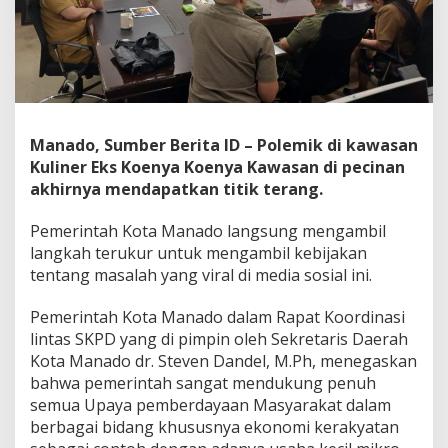
M
e
n
u
t
u
p
K
Manado, Sumber Berita ID – Polemik di kawasan
a
Kuliner Eks Koenya Koenya Kawasan di pecinan
w
akhirnya mendapatkan titik terang.
a
s
a
Pemerintah Kota Manado langsung mengambil
n
langkah terukur untuk mengambil kebijakan
K
tentang masalah yang viral di media sosial ini.
u
l
Pemerintah Kota Manado dalam Rapat Koordinasi
i
n
lintas SKPD yang di pimpin oleh Sekretaris Daerah
e
Kota Manado dr. Steven Dandel, M.Ph, menegaskan
r
bahwa pemerintah sangat mendukung penuh
E
semua Upaya pemberdayaan Masyarakat dalam
k
berbagai bidang khususnya ekonomi kerakyatan
s
K