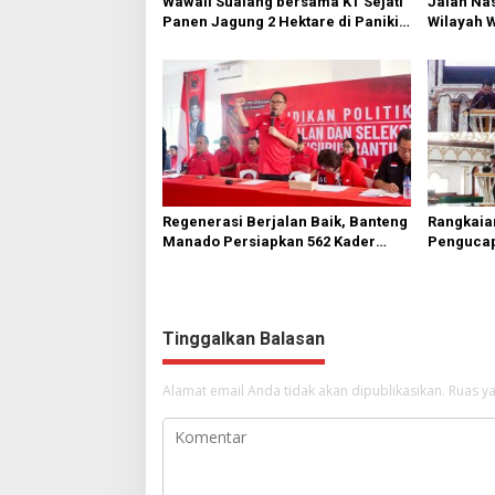
Wawali Sualang bersama KT Sejati
Jalan Nas
Panen Jagung 2 Hektare di Paniki
Wilayah 
Bawah
Diperbai
Regenerasi Berjalan Baik, Banteng
Rangkaia
Manado Persiapkan 562 Kader
Pengucap
Turun ke Akar Rumput
Karombas
Kemuliaa
Yesus
Tinggalkan Balasan
Alamat email Anda tidak akan dipublikasikan.
Ruas ya