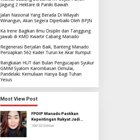
Jagung 2 Hektare di Paniki Bawah
Jalan Nasional Yang Berada Di Wilayah
Winangun, Akan Segera Diperbaiki Oleh BPJN
Ka Irene Bagikan Ilmu Disiplin dan Tanggung
Jawab di KMD Kwartir Cabang Manado
Regenerasi Berjalan Baik, Banteng Manado
Persiapkan 562 Kader Turun ke Akar Rumput
Rangkaian HUT dan Bulan Pengucapan Syukur
GMIM Syalom Karombasan Dimulai,
Pandelaki: Kemuliaan Hanya Bagi Tuhan
Yesus
Most View Post
FPDIP Manado Pastikan
Kepentingan Rakyat Jadi
Prioritas Dalam Perjuangan
106152 Dilihat