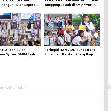
ional Yang Berada Di
Ka Irene Bagikan Ilmu Disiplin dan
Winangun, Akan Segera
Tanggung Jawab di KMD Kwartir
ki Oleh BPJN
Cabang Manado
n HUT dan Bulan
Peringati HAN 2026, Bunda Irene
an Syukur GMIM Syalom
Pinontoan: Berikan Ruang Bagi
an Dimulai, Pandelaki:
Anak untuk Tampil Percaya Diri
n Hanya Bagi Tuhan
ng wajib ditandai
*