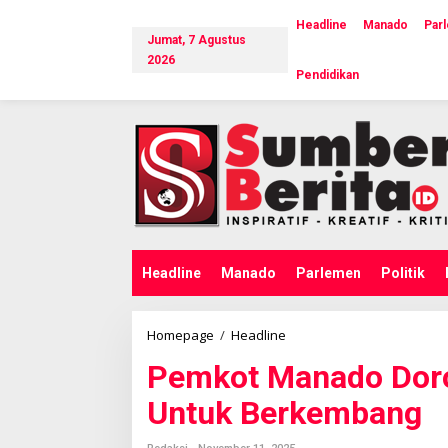
L
e
Headline
Manado
Par
Jumat, 7 Agustus
w
a
2026
Pendidikan
t
i
k
e
k
o
n
t
e
n
Headline
Manado
Parlemen
Politik
Homepage
/
Headline
P
e
Pemkot Manado Dor
m
k
Untuk Berkembang
o
t
M