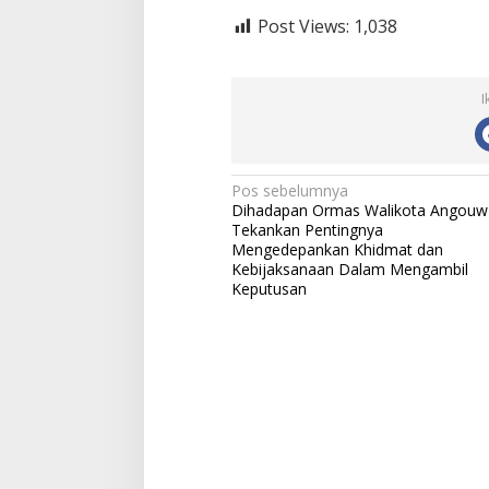
Post Views:
1,038
I
N
Pos sebelumnya
Dihadapan Ormas Walikota Angouw
a
Tekankan Pentingnya
Mengedepankan Khidmat dan
v
Kebijaksanaan Dalam Mengambil
i
Keputusan
g
a
s
i
p
o