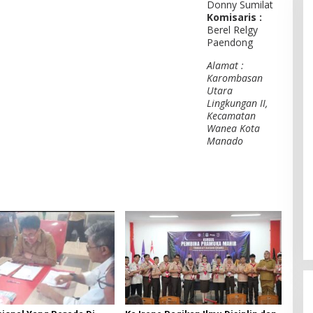
Donny Sumilat
Komisaris :
Berel Relgy
Paendong
Alamat :
Karombasan
Utara
Lingkungan II,
Kecamatan
Wanea Kota
Manado