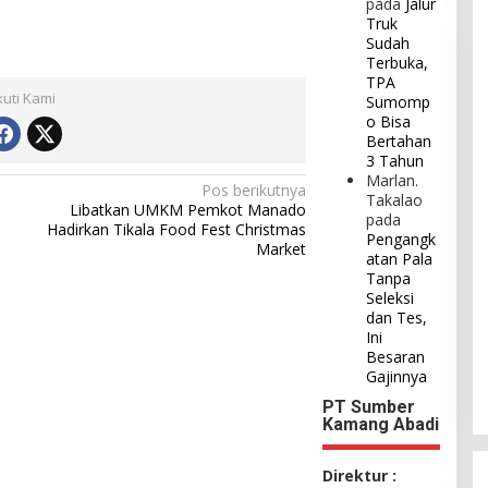
pada
Jalur
Truk
Sudah
Terbuka,
TPA
kuti Kami
Sumomp
o Bisa
Bertahan
3 Tahun
Marlan.
Pos berikutnya
Takalao
Libatkan UMKM Pemkot Manado
pada
Hadirkan Tikala Food Fest Christmas
Pengangk
Market
atan Pala
Tanpa
Seleksi
dan Tes,
Ini
Besaran
Gajinnya
PT Sumber
Kamang Abadi
Direktur :