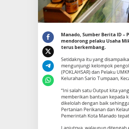
M
U
n
t
u
k
Manado, Sumber Berita ID – 
B
mendorong pelaku Usaha Mik
e
r
terus berkembang.
k
e
Setidaknya itu yang disampaik
m
mengunjungi kelompok pengol
b
(POKLAHSAR) dan Pelaku UMKM K
a
n
Kelurahan Sario Tumpaan, Keca
g
“Ini salah satu Output kita yan
memberikan bantuan kepada 
dikelolah dengan baik sehingg
Pertanian Perikanan dan Kelauta
Pemerintah Kota Manado tepat 
Lanjutnya, walaupun ditengah 