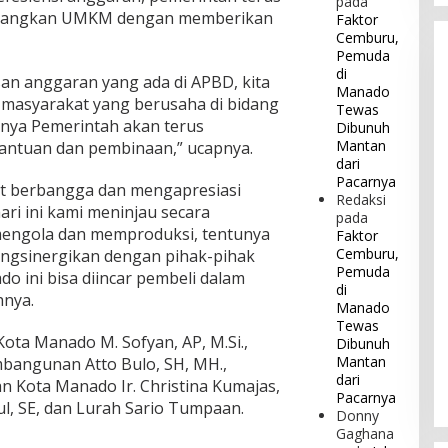
pada
mbangkan UMKM dengan memberikan
Faktor
Cemburu,
Pemuda
di
an anggaran yang ada di APBD, kita
Manado
masyarakat yang berusaha di bidang
Tewas
unya Pemerintah akan terus
Dibunuh
Mantan
ntuan dan pembinaan,” ucapnya.
dari
Pacarnya
t berbangga dan mengapresiasi
Redaksi
ari ini kami meninjau secara
pada
engola dan memproduksi, tentunya
Faktor
Cemburu,
mengsinergikan dengan pihak-pihak
Pemuda
do ini bisa diincar pembeli dalam
di
hnya.
Manado
Tewas
 Kota Manado M. Sofyan, AP, M.Si.,
Dibunuh
Mantan
bangunan Atto Bulo, SH, MH.,
dari
n Kota Manado Ir. Christina Kumajas,
Pacarnya
l, SE, dan Lurah Sario Tumpaan.
Donny
Gaghana