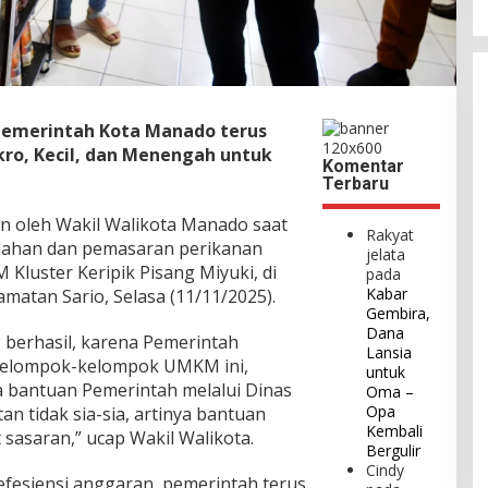
Pemerintah Kota Manado terus
ro, Kecil, dan Menengah untuk
Komentar
Terbaru
an oleh Wakil Walikota Manado saat
Rakyat
ahan dan pemasaran perikanan
jelata
luster Keripik Pisang Miyuki, di
pada
Kabar
matan Sario, Selasa (11/11/2025).
Gembira,
Dana
g berhasil, karena Pemerintah
Lansia
kelompok-kelompok UMKM ini,
untuk
a bantuan Pemerintah melalui Dinas
Oma –
Opa
n tidak sia-sia, artinya bantuan
Kembali
sasaran,” ucap Wakil Walikota.
Bergulir
Cindy
efesiensi anggaran, pemerintah terus